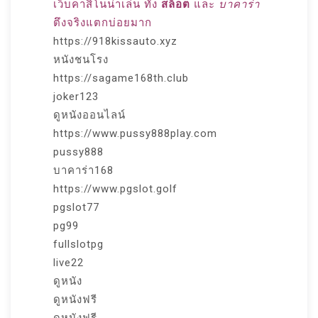
เว็บคาสิโนน่าเล่น ทั้ง
สล็อต
และ
บาคาร่า
ตึงจริงแตกบ่อยมาก
https://918kissauto.xyz
หนังชนโรง
https://sagame168th.club
joker123
ดูหนังออนไลน์
https://www.pussy888play.com
pussy888
บาคาร่า168
https://www.pgslot.golf
pgslot77
pg99
fullslotpg
live22
ดูหนัง
ดูหนังฟรี
ดูหนังฟรี