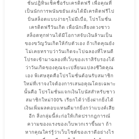
ชั่นปฎิทินเช็คชื่อรับเครดิตฟรี เพื่อคุณที่
เป็นนักการพนันขยันเล่นได้มีเครดิตฟรีไป
ปั่นสล็อตแบบง่ายๆไม่มีเบื่อ, โปรโมชั่น
เครดิตฟรีวันเกิด เพื่อนักเสี่ยงดวงชาว
สล็อตทุกท่านได้มีโอกาสจับเงินล้านเป็น
ของขวัญวันเกิดให้กับตัวเอง ถ้าเกิดคุณยัง
ไม่เคยทราบว่าวันเกิดจะไปฉลองที่ไหนดี
โปรดเข้ามาฉลองที่เว็บของเราสิรับรองได้
ว่าวันเกิดของคุณจะเปลี่ยนแปลงชีวิตคุณ
เอง พิเศษสุดคือโปรโมชั่นต้อนรับสมาชิก
ใหม่ที่เราจงใจต้องการเสนอคุณโดยเฉพาะ
นั้นคือ โปรโมชั่นแจกเงินโบนัสสำหรับชาว
สมาชิกใหม่100% เรียกได้ว่ายิ่งฝากยิ่งได้
เงินเพิ่มผลตอบแทนดีมากยิ่งกว่าแบงค์เสีย
อีก สิ่งกลุ่มนี้ล่ะก่อให้เกิดปรากฎการณ์
ความของแรงของเว็บพวกเราขึ้นมา ถ้า
หากคุณใคร่รู้ว่าเว็บไซต์ของเราดีอย่างไร