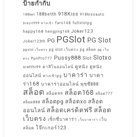
ป้ายกำกับ
918Kiss
188betth
918kissauto
188bet
faro168
fullslotpg
brazil999 ทางเข้า
Joker123
happy168
hengjing168
PGSlot
PG Slot
PG
Joker123th
pg slot เว็บตรง
pg สล็อต
pgslot เว็บตรง
pg เว็บ
Slotxo
Pussy888
Slot
PunPro777
ตรง
ดูหนัง
ดูหนัง
คาสิโนออนไลน์
sretthi99
บาคาร่า
บาคา
ออนไลน์
ทางเข้าpg
ร่า168
บาคาร่าออนไลน์
พุซซี่888
สล็อต
สล็อต168
สล็อต99
สล็อต777
สล็อตpg
สล็อตxo
สล็อต
สล็อต888
สล็อตเครดิตฟรี
สล็อต
ออนไลน์
เว็บตรง
เซ็กซี่บาคาร่า
เว็บ
เว็บบาคาร่า
โจ๊กเกอร์123
สล็อต