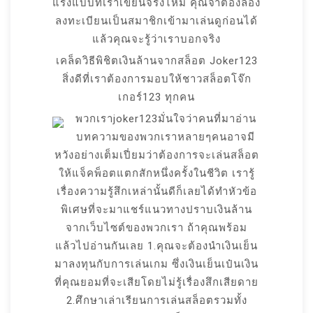
แรงแบบที่เราเขียนจริงไหม คุณจำต้องลอง
ลงทะเบียนเป็นสมาชิกเข้ามาเล่นดูก่อนได้
แล้วคุณจะรู้ว่าเราบอกจริง
เคล็ดวิธีพิชิตเงินล้านจากสล็อต Joker123
สิ่งดีที่เราต้องการมอบให้ชาวสล็อตโจ๊ก
เกอร์123 ทุกคน
พวกเราjoker123มั่นใจว่าคนที่มาอ่าน
บทความของพวกเราหลายๆคนอาจมี
หวังอย่างเต็มเปี่ยมว่าต้องการจะเล่นสล็อต
ให้แจ็คพ็อตแตกสักหนึ่งครั้งในชีวิต เรารู้
เรื่องความรู้สึกเหล่านั้นดีก็เลยได้ทำหัวข้อ
พิเศษที่จะมาแชร์แนวทางปราบเงินล้าน
จากเว็บไซต์ของพวกเรา ถ้าคุณพร้อม
แล้วไปอ่านกันเลย 1.คุณจะต้องนำเงินเย็น
มาลงทุนกับการเล่นเกม ซึ่งเงินเย็นเป๋นเงิน
ที่คุณยอมที่จะเสียโดยไม่รู้เรื่องสึกเสียดาย
2.ศึกษาเล่าเรียนการเล่นสล็อตรวมทั้ง