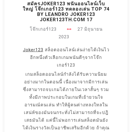
สมัครJOKER123 พนันออนไลน์เว็บ
ใหญ่ โจ๊กเกอร์123 ทดลองเล่น TOP 74
BY LEANDRO JOKER123
JOKER123TH.COM 17
โจ๊กเกอร์123
27 มิถุนายน
2023
Joker123
สล็อตออนไลน์เล่นง่ายได้เงินไว
อีกหนึ่งตัวเลือกเกมพนันดีๆจากโจ๊ก
เกอร์123
เกมสล็อตออนไลน์กำลังได้รับความนิยม
อย่างมากในตอนนี้ เนื่องมาจากมีการเล่น
ซึ่งสามารถจบเกมได้ภายในเวลาสั้นๆ รวม
ทั้งมีภาพประกอบในเกมที่เย้ายวนใจ
อารมณ์คนเล่น ทำให้ผู้คนต่างหลงใหลใน
เสน่ห์ของมันจนกระทั่งไม่สามารถที่จะปฎิ
เสธมันได้ แค่นี้ไม่พอการเล่นสล็อตมันยัง
ได้เงินรางวัลเป็นอาชีพเสริมอีกด้วย ถ้าคุณ