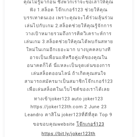
คุณไม่รู้มาก่อน ซึ่งพวกเราจะขอเล่าให้คุณ
ฟัง 1.สล็อต โจ๊กเกอร์123 ช่วยให้คุณ
บรรเทาตนเอง เพราะคุณจะได้ร่วมลุ้นร่วม
เล่นไปกับเกม 2.สล็อตช่วยให้คุณรู้จักการ
วางเป้าหมายรวมถึงการคิดวิเคราะห์การ
เล่นเกม 3.สล็อตช่วยให้คุณได้พบกันสหาย
ใหม่ในเกมอีกเยอะมาก บางบุคคลบางที
อาจเป็นเพื่อนแท้หรือคู่แท้ของคุณใน
อนาคตก็ได้ นี่แหละเป็นจุดเด่นของการ
เล่นสล็อตออนไลน์ ถ้าเกิดคุณสนใจ
สามารถสมัครมาเป็นสมาชิกโจ๊กเกอร์123
เพื่อเล่นสล็อตในเว็บไซต์ของเราได้เลย
ทางเข้าjoker123 auto joker123
https://joker123th.com 2 June 23
Leandro คาสิโน joker123ที่ดีที่สุด Top 9
ขอขอบคุณwebsite
โจ๊กเกอร์123
https://bit.ly/joker123th