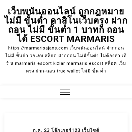
Skip
เว็บพนันออนไลน์ ถูกกฎหมาย
to
ไม่มี ขั้นต่ำ คาสิโนเว็บตรง ฝาก
content
ถอน ไม่มี ขั้นต่ำ 1 บาทก็ ถอน
ได้ ESCORT MARMARIS
https://marmarisajans.com เว็บพนันออนไลน์ ฝากถอน
ไม่มี ขั้นต่ํา วอเลท สล็อต ฝากถอน ไม่มีขั้นต่ำ ไม่ต้องทำ เทิ
ร์ น marmaris escort kızlar marmaris escort สล็อต เว็บ
ตรง ฝาก-ถอน true wallet ไม่มี ขั้น ต่ํา
Close
Menu
ก.ค. 23 โจ๊กเกอร์123 เว็บไซต์