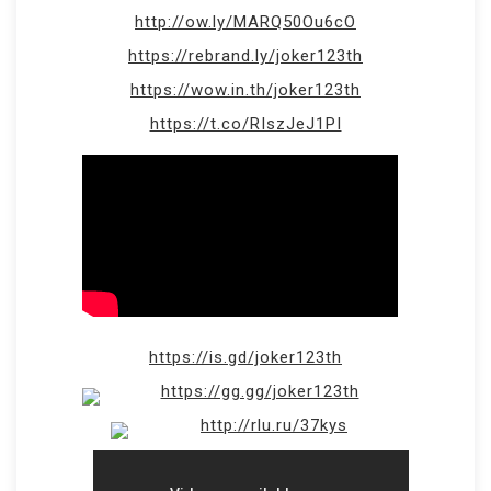
http://ow.ly/MARQ50Ou6cO
https://rebrand.ly/joker123th
https://wow.in.th/joker123th
https://t.co/RIszJeJ1PI
https://is.gd/joker123th
https://gg.gg/joker123th
http://rlu.ru/37kys