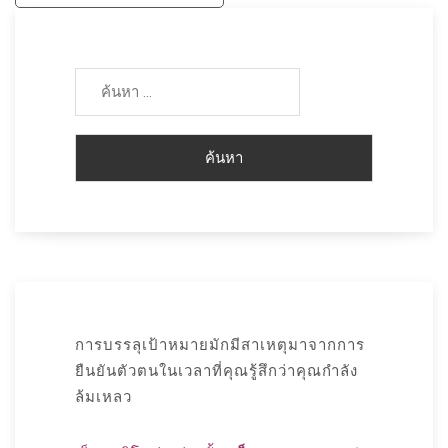
ค้นหา
สำหรับ:
การบรรลุเป้าหมายมักมีสาเหตุมาจากการ
ยืนยันตัวตนในเวลาที่คุณรู้สึกว่าคุณกำลัง
ล้มเหลว