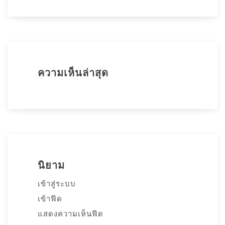
ความเห็นล่าสุด
นิยาม
เข้าสู่ระบบ
เข้าฟีด
แสดงความเห็นฟีด