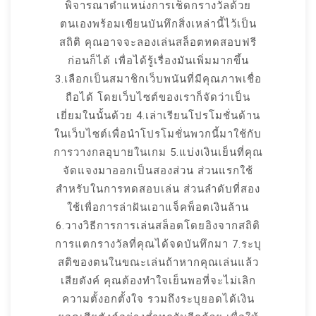
พิจารณาตำแหน่งการเช็ดกรางวัลด้วย
ตนเองพร้อมเขียนบันทึกสิ่งเหล่านี้ไว้เป็น
สถิติ คุณอาจจะลองเล่นสล็อตทดสอบฟรี
ก่อนก็ได้ เพื่อได้รู้เรื่องมันเพิ่มมากขึ้น
3.เลือกเป็นสมาชิกเว็บพนันที่มีคุณภาพเชื่อ
ถือได้ โดยเว็บไซต์ของเราก็จัดว่าเป็น
เยี่ยมในนั้นด้วย 4.เล่าเรียนโปรโมชั่นด้าน
ในเว็บไซต์เพื่อนำโปรโมชั่นพวกนี้มาใช้กับ
การวางกลอุบายในเกม 5.แบ่งเงินเย็นที่คุณ
จัดแจงมาออกเป็นสองส่วน ส่วนแรกใช้
สำหรับในการทดสอบเล่น ส่วนลำดับที่สอง
ใช้เพื่อการล่าฝันเอาแจ็คพ็อตเงินล้าน
6.วางวิธีการการเล่นสล็อตโดยอิงจากสถิติ
การแตกรางวัลที่คุณได้จดบันทึกมา 7.ระบุ
สติของตนในขณะเล่นถ้าหากคุณเล่นแล้ว
เสียตังค์ คุณต้องทำใจเย็นพอที่จะไม่เลิก
ความตั้งอกตั้งใจ รวมถึงระบุยอดได้เงิน