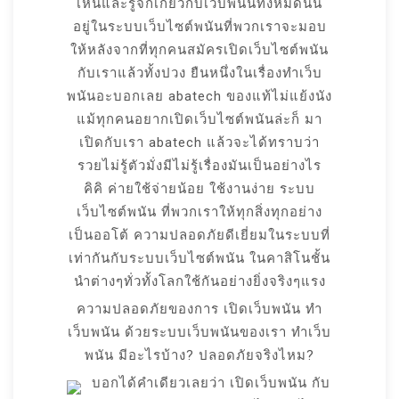
เห็นและรู้จักเกี่ยวกับเว็บพนันทั้งหมดนั้น
อยู่ในระบบเว็บไซต์พนันที่พวกเราจะมอบ
ให้หลังจากที่ทุกคนสมัครเปิดเว็บไซต์พนัน
กับเราแล้วทั้งปวง ยืนหนึ่งในเรื่องทำเว็บ
พนันอะบอกเลย abatech ของแท้ไม่แย้งนัง
แม้ทุกคนอยากเปิดเว็บไซต์พนันล่ะก็ มา
เปิดกับเรา abatech แล้วจะได้ทราบว่า
รวยไม่รู้ตัวมั่งมีไม่รู้เรื่องมันเป็นอย่างไร
คิคิ ค่ายใช้จ่ายน้อย ใช้งานง่าย ระบบ
เว็บไซต์พนัน ที่พวกเราให้ทุกสิ่งทุกอย่าง
เป็นออโต้ ความปลอดภัยดีเยี่ยมในระบบที่
เท่ากันกับระบบเว็บไซต์พนัน ในคาสิโนชั้น
นำต่างๆทั่วทั้งโลกใช้กันอย่างยิ่งจริงๆแรง
ความปลอดภัยของการ เปิดเว็บพนัน ทำ
เว็บพนัน ด้วยระบบเว็บพนันของเรา ทำเว็บ
พนัน มีอะไรบ้าง? ปลอดภัยจริงไหม?
บอกได้คำเดียวเลยว่า เปิดเว็บพนัน กับ