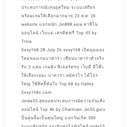
ประสบการณ์เล่นยุคใหม่ ระบบเสถียร
พร้อมเกมให้เลือกมากมาย 23 ส.ค. 26
website แจกหนัก Jin888.asia คาสิโน
ออนไลน์ เว็บแม่ เครดิตฟรี Top 45 by
Trina
Sexy168 28 July 26 sexy168 เปิดมุมมอง
ใหม่ของเกมบาคาร่า เซียนบาคาร่าตัวจริง
รับ 3 แสน เกมดัง ฟีเจอร์ครบ เว็บดี มีโต๊ะ
ให้เลือกเยอะ บาคาร่า สมัครไว ได้โปร
ใหญ่ ใช้สิทธิ์ทันใจ Top 68 by Halley
Sexy168c.com
Jinda55 สุดยอดประสบการณ์ความบันเทิง
ออนไลน์ Top 46 by Charmain Jin55.guru
ปั้นทุนจิ๋มเป็นทุนใหญ่ แจกวันเกิด 500
ระบบทันสมัย รองรับทุกไลฟ์สไตล์ jinda55