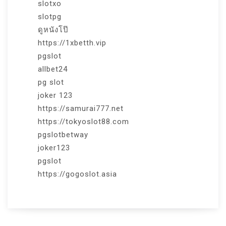
slotxo
slotpg
ดูหนังโป๊
https://1xbetth.vip
pgslot
allbet24
pg slot
joker 123
https://samurai777.net
https://tokyoslot88.com
pgslotbetway
joker123
pgslot
https://gogoslot.asia