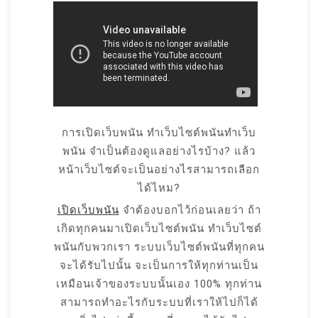
การเปิดเว็บพนัน ทำเว็บไซต์พนันทำเว็บ
พนัน จำเป็นต้องดูแลอย่างไรบ้าง? แล้ว
หน้าเว็บไซต์จะเป็นอย่างไรสามารถเลือก
ได้ไหม?
เปิดเว็บพนัน
จำต้องบอกไว้ก่อนเลยว่า ถ้า
เกิดทุกคนมาเปิดเว็บไซต์พนัน ทำเว็บไซต์
พนันกับพวกเรา ระบบเว็บไซต์พนันที่ทุกคน
จะได้รับไปนั้น จะเป็นการให้ทุกท่านเป็น
เหมือนเจ้าของระบบนั้นเอง 100% ทุกท่าน
สามารถทำอะไรกับระบบที่เราให้ไปก็ได้