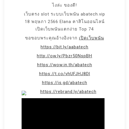
ไงล่ะ ของดี!
เว็บตรง slot ระบบเว็บพนัน abatech.vip
18 พฤษภา 2566 Elana คาสิโนออนไลน์
เปิดเว็บพนันแตกง่าย Top 74
ขอขอบพระคุณอ้างอิงจาก
เปิดเว็บพนัน
https://bit.ly/aabatech
http://ow.ly/Pbzr50NspBH
https://wow.in.th/abatech
https://t.co/vhUFJHJ8Dl
https://is.gd/abatech
https://rebrand.ly/abatech