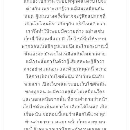
และยิ่งไปกว่านี้ ระบบที่ทุกคนได้รับไปจะ
ต่างกัน เพราะเรารู้ว่า แม้มันเหมือนกัน
หมด ผู้เล่นบางครั้งก็อาจจะรู้สึกแปลกๆที่
เข้าเว็บไหนก็ราวกับๆกัน จริงไหม? พวก
เราจึงทำให้ระบบมีความต่าง อย่างเช่น
เว็บนี้ ให้เกมนี้แตกดี เว็บไซต์นั้นให้ระบบ
ฝากถอนเป็นอีกรูปแบบนึง อะไรประมาณนี้
นั่นเองจะ มันจะไม่เหมือนกันไม่มากมาย
แม้กระนั้นการันตีว่าผู้เสียสละจะรู้สึกว่า
ต่างอย่างแน่นอน และด้วยเหตุผลนี้ จะก่อ
ให้การเปิดเว็บไซต์พนัน ทำเว็บพนันกับ
พวกเรา เปิดเว็บพนัน ระบบเว็บไซต์พนัน
ของทุกคน จะมีความยูนีคไม่เหมือนใคร
และนอกเหนือจากนั้น ที่ถามคำถามว่าหน้า
เว็บไซต์จะเป็นอย่างไร เลือกได้ไหม? เปิด
เว็บพนัน ขอตอบนี้เลยว่าเลือกได้แรง ทุก
ท่านสามารถวางแบบหน้าเว็บของทุกคน
เองได้เลย พวกเรามีคณะทำงานคอยดูแล