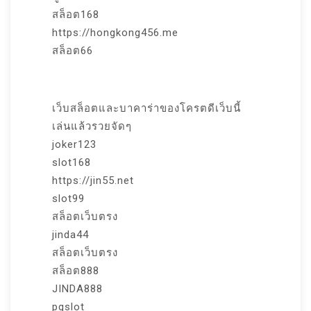
สล็อต168
https://hongkong456.me
สล็อต66
เว็บสล็อตและบาคาร่าของโครตดีเว็บนี้
เล่นแล้วรวยจัดๆ
joker123
slot168
https://jin55.net
slot99
สล็อตเว็บตรง
jinda44
สล็อตเว็บตรง
สล็อต888
JINDA888
pgslot