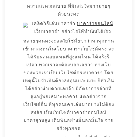
ความสะดวกสบาย ที่มันสะใจมากมายๆ
ด้วยนะคะ
เคล็ดวิธีเล่นบาคาร่า
บาคาร่าออนไลน์
เว็บบาคาร่า อย่างไรให้ทำเงินได้เร็ว
หลายๆคนคงจะสงสัยใช่มั้ยขาว่าหาทุกท่าน
เข้ามาลงทุนใน
เว็บบาคาร่า
เว็บไซต์ตรง จะ
ได้รับผลตอบแทนที่สูงแค่ไหน ได้จริงรึ
เปล่า พวกเราจะต้องบอกเลยว่า ทางเว็บ
ของพวกเราเป็น เว็บไซต์ตรงบาคาร่า โดย
เหตุนี้ไม่จำเป็นต้องลงทุนเยอะแยะ ก็ทำเงิน
ได้อย่างง่ายดายเลยจ้า มีอัตราการจ่ายที่
สูงอยู่พอเหมาะพอควร แตกต่างจาก
เว็บไซต์อื่น ที่ทุกคนเคยเล่นมาอย่างไม่ต้อง
สงสัย เป็นเว็บไซต์บาคาร่าออนไลน์
มาตรฐานสูง เดิมพันอย่างมั่นอกมั่นใจ จ่าย
จริงทุกยอด