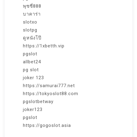
พุซซี่888
บาคาร่า
slotxo
slotpg
ดูหนังโป๊
https://1xbetth.vip
pgslot
allbet24
pg slot
joker 123
https://samurai777.net
https://tokyoslot88.com
pgslotbetway
joker123
pgslot
https://gogoslot.asia