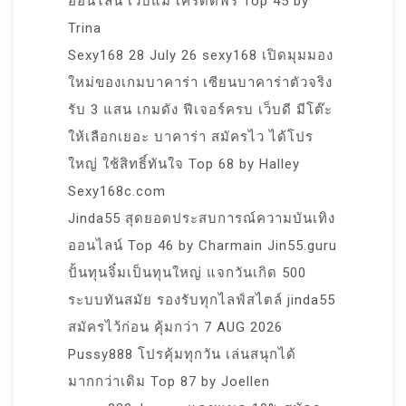
ออนไลน์ เว็บแม่ เครดิตฟรี Top 45 by
Trina
Sexy168 28 July 26 sexy168 เปิดมุมมอง
ใหม่ของเกมบาคาร่า เซียนบาคาร่าตัวจริง
รับ 3 แสน เกมดัง ฟีเจอร์ครบ เว็บดี มีโต๊ะ
ให้เลือกเยอะ บาคาร่า สมัครไว ได้โปร
ใหญ่ ใช้สิทธิ์ทันใจ Top 68 by Halley
Sexy168c.com
Jinda55 สุดยอดประสบการณ์ความบันเทิง
ออนไลน์ Top 46 by Charmain Jin55.guru
ปั้นทุนจิ๋มเป็นทุนใหญ่ แจกวันเกิด 500
ระบบทันสมัย รองรับทุกไลฟ์สไตล์ jinda55
สมัครไว้ก่อน คุ้มกว่า 7 AUG 2026
Pussy888 โปรคุ้มทุกวัน เล่นสนุกได้
มากกว่าเดิม Top 87 by Joellen