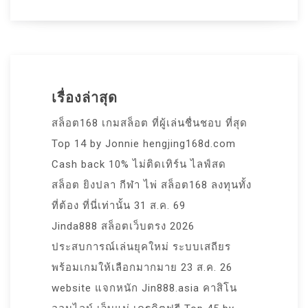
เรื่องล่าสุด
สล็อต168 เกมสล็อต ที่ผู้เล่นชื่นชอบ ที่สุด
Top 14 by Jonnie hengjing168d.com
Cash back 10% ไม่ติดเทิร์น ไลฟ์สด
สล็อต ยิงปลา กีฬา ไพ่ สล็อต168 ลงทุนทั้ง
ที่ต้อง ที่นี่เท่านั้น 31 ส.ค. 69
Jinda888 สล็อตเว็บตรง 2026
ประสบการณ์เล่นยุคใหม่ ระบบเสถียร
พร้อมเกมให้เลือกมากมาย 23 ส.ค. 26
website แจกหนัก Jin888.asia คาสิโน