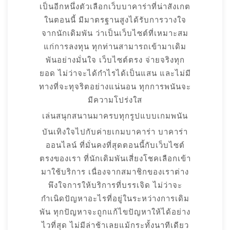
เป็นอีกหนึ่งตัวเลือกเว็บบาคาร่าที่น่าสังเกต
ในตอนนี้ มีมาตรฐานสูงได้รับการวางใจ
จากนักเดิมพัน ว่าเป็นเว็บไซต์ที่เหมาะสม
แก่การลงทุน ทุกท่านสามารถเข้ามาเดิม
พันอย่างมั่นใจ เว็บไซต์ตรง จ่ายจริงทุก
ยอด ไม่ว่าจะได้กำไรได้เป็นแสน และไม่มี
ทางที่จะทุจริตอย่างแน่นอน ทุกการพนันจะ
มีความโปร่งใส
เล่นสนุกสนานมาครบทุกรูปแบบเกมพนัน
บันเทิงใจไปกับค่ายเกมบาคาร่า บาคาร่า
ออนไลน์ ที่มั่นคงที่สุดตอนนี้กับเว็บไซต์
ตรงของเรา ที่นักเดิมพันเสี่ยงโชคเลือกเข้า
มาใช้บริการ เนื่องจากสมาชิกของเราต่าง
พึงใจการให้บริการที่บรรเจิด ไม่ว่าจะ
กำเนิดปัญหาอะไรที่อยู่ในระหว่างการเดิม
พัน ทุกปัญหาจะถูกแก้ไขปัญหาให้ได้อย่าง
ไวที่สุด ไม่มีล่าช้าเลยแม้กระทั้งนาทีเดียว