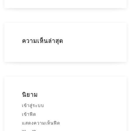
ความเห็นล่าสุด
นิยาม
เข้าสู่ระบบ
เข้าฟีด
แสดงความเห็นฟีด