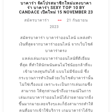
บาคาร่า จัดโปรสมาชิกใหม่แทงบาคา
ร่า บาคาร่า SEXY TOP 10 BY
CANDACE เปิดใหม่ 15 NOVEMBER 23
สมัครบาคาร่า
21 กันยายน
2023
สมัครบาคาร่า บาคาร่าออนไลน์ แหล่งทำ
เงินที่สุดจากบาคาร่าออนไลน์ จากเว็บไซต์
บาคาร่าตรง
แหล่งเล่นเกมบาคาร่าออนไลน์ที่ดีเยี่ยม
ที่สุด ที่ทำให้นักพนันคนไม่ใช่น้อยกล้าที่จะ
เข้ามาลงทุนกันได้ แบบไม่มีข้อแม้ ซึ่ง
กระบวนการทำเงินด้วยเว็บไซต์บาคาร่านั้น
ไม่ใช่เรื่องแย่ เพราะจะเป็นการเล่นเกมซึ่ง
สามารถ ให้ทุกท่านเข้าถึงอารมณ์ในการ
เล่นเกมบาคาร่าออนไลน์ได้ง่ายดายมากยิ่ง
ขึ้นมากมายเลยจริงๆและก็ยังสามารถทำให้
คนที่อยากเข้าใช้บริการ เกมบาคาร่าได้รับ