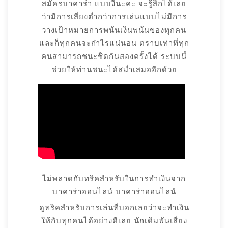
สมัครบาคาร่า แบบงี้นะคะ จะรู้สึกได้เลย
ว่ามีการเสี่ยงต่ำกว่าการเล่นแบบไม่มีการ
วางเป้าหมายการพนันเงินพนันของทุกคน
และก็ทุกคนจะกำไรแน่นอน ตราบเท่าที่ทุก
คนสามารถชนะชิดกันสองครั้งได้ ระบบนี้
ช่วยให้ท่านชนะได้สม่ำเสมออีกด้วย
ไม่พลาดกับทริคสำหรับในการทำเงินจาก
บาคาร่าออนไลน์ บาคาร่าออนไลน์
ดูทริคสำหรับการเล่นที่บอกเลยว่าจะทำเงิน
ให้กับทุกคนได้อย่างดีเลย นักเดิมพันเสี่ยง