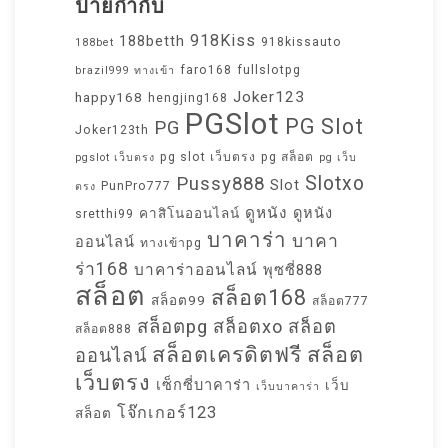
ป้ายกำกับ
918Kiss
188betth
918kissauto
188bet
faro168
fullslotpg
brazil999 ทางเข้า
Joker123
happy168
hengjing168
PGSlot
PG Slot
PG
Joker123th
pg slot เว็บตรง
pg สล็อต
pgslot เว็บตรง
pg เว็บ
Slotxo
Pussy888
Slot
PunPro777
ตรง
ดูหนัง
ดูหนัง
คาสิโนออนไลน์
sretthi99
บาคาร่า
บาคา
ออนไลน์
ทางเข้าpg
ร่า168
บาคาร่าออนไลน์
พุซซี่888
สล็อต
สล็อต168
สล็อต99
สล็อต777
สล็อตpg
สล็อตxo
สล็อต
สล็อต888
สล็อตเครดิตฟรี
สล็อต
ออนไลน์
เว็บตรง
เซ็กซี่บาคาร่า
เว็บ
เว็บบาคาร่า
โจ๊กเกอร์123
สล็อต