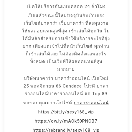
เปิดให้บริการกันแบบตลอด 24 ชั่วโมง
เปิดแล้วขณะนี้ใหม่ปัจจุบันกับเว็บตรง
เว็บไซต์บาคาร่า เว็บบาคาร่า ที่ลงทุนง่าย
ให้ผลตอบแทนสูงที่สุด เข้าเล่นได้ทุกวัน ไม่
ได้มีหลักสำหรับการเข้าใช้บริการอะไรที่ยุ่ง
ยาก เพียงแต่เข้าไปที่หน้าเว็บไซต์ ทุกท่าน
ก็เข้าเล่นได้เลย ไม่ต้องติดตั้งแอพอะไร
ทั้งหมด เป็นเว็บที่ให้ผลทดแทนที่สูง
มากมาย
บริษัทบาคาร่า บาคาร่าออนไลน์ เปิดใหม่
25 พฤศจิกายน 66 Candace โปรดี บาคา
ร่าออนไลน์บาคาร่าออนไลน์ สด Top 89
ขอขอบคุณมากเว็ปไซต์
บาคาร่าออนไลน์
https://bit.ly/sexy168_vip
https://ow.ly/mAOk50PNCB7
https://rebrand.ly/sexy168_vip