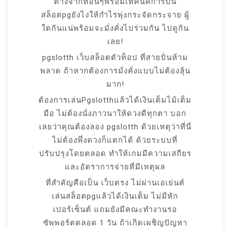
ต่างจากที่อื่นๆพร้อมเทคนิคการปั่น
สล็อตpgยังไงให้กำไรพุ่งกระจัดกระจาย ผู้
ใดกันแน่พร้อมจะมั่งคั่งไปร่วมกัน ไปดูกัน
เลย!
pgslotth เว็บสล็อตตัวท็อป ที่สายปั่นห้าม
พลาด ถ้าหากต้องการมั่งคั่งแบบไม่ต้องลุ้น
มาก!
ต้องการเล่นPgslotthแล้วได้เงินเต็มไม้เต็ม
มือ ไม่ต้องนั่งภาวนาให้ดวงดีทุกตา บอก
เลยว่าคุณต้องลอง pgslotth ด้วยเหตุว่าที่นี่
ไม่ต้องพึ่งดวงก็แตกได้ ด้วยระบบที่
ปรับปรุงโดยตลอด ทำให้เกมมีความเสถียร
และอัตราการจ่ายที่มีเหตุผล
ที่สำคัญคือเป็น เว็บตรง ไม่ผ่านเอเย่นต์
เล่นสล็อตpgแล้วได้เงินเต็ม ไม่มีหัก
เปอร์เซ็นต์ แถมยังมีคณะทำงานรอ
ซัพพอร์ตตลอด 1 วัน ถ้าเกิดเผชิญปัญหา