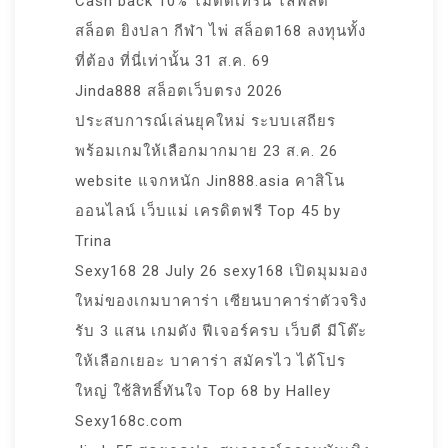
Cash back 10% ไม่ติดเทิร์น ไลฟ์สด
สล็อต ยิงปลา กีฬา ไพ่ สล็อต168 ลงทุนทั้ง
ที่ต้อง ที่นี่เท่านั้น 31 ส.ค. 69
Jinda888 สล็อตเว็บตรง 2026
ประสบการณ์เล่นยุคใหม่ ระบบเสถียร
พร้อมเกมให้เลือกมากมาย 23 ส.ค. 26
website แจกหนัก Jin888.asia คาสิโน
ออนไลน์ เว็บแม่ เครดิตฟรี Top 45 by
Trina
Sexy168 28 July 26 sexy168 เปิดมุมมอง
ใหม่ของเกมบาคาร่า เซียนบาคาร่าตัวจริง
รับ 3 แสน เกมดัง ฟีเจอร์ครบ เว็บดี มีโต๊ะ
ให้เลือกเยอะ บาคาร่า สมัครไว ได้โปร
ใหญ่ ใช้สิทธิ์ทันใจ Top 68 by Halley
Sexy168c.com