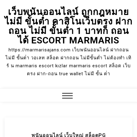
Skip
เว็บพนันออนไลน์ ถูกกฎหมาย
to
ไม่มี ขั้นต่ำ คาสิโนเว็บตรง ฝาก
content
ถอน ไม่มี ขั้นต่ำ 1 บาทก็ ถอน
ได้ ESCORT MARMARIS
https://marmarisajans.com เว็บพนันออนไลน์ ฝากถอน
ไม่มี ขั้นต่ํา วอเลท สล็อต ฝากถอน ไม่มีขั้นต่ำ ไม่ต้องทำ เทิ
ร์ น marmaris escort kızlar marmaris escort สล็อต เว็บ
ตรง ฝาก-ถอน true wallet ไม่มี ขั้น ต่ํา
Close
Menu
พนันออนไลน์ เว็บใหญ่ สล็อตPG