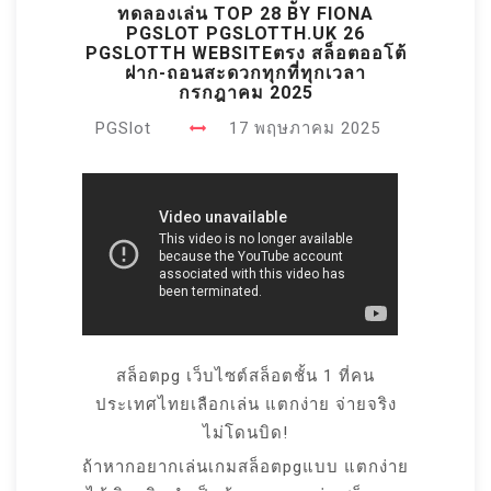
ทดลองเล่น TOP 28 BY FIONA
PGSLOT PGSLOTTH.UK 26
PGSLOTTH WEBSITEตรง สล็อตออโต้
ฝาก-ถอนสะดวกทุกที่ทุกเวลา
กรกฎาคม 2025
PGSlot
17 พฤษภาคม 2025
สล็อตpg เว็บไซต์สล็อตชั้น 1 ที่คน
ประเทศไทยเลือกเล่น แตกง่าย จ่ายจริง
ไม่โดนบิด!
ถ้าหากอยากเล่นเกมสล็อตpgแบบ แตกง่าย