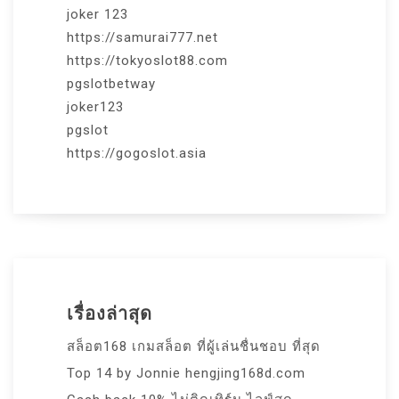
joker 123
https://samurai777.net
https://tokyoslot88.com
pgslotbetway
joker123
pgslot
https://gogoslot.asia
เรื่องล่าสุด
สล็อต168 เกมสล็อต ที่ผู้เล่นชื่นชอบ ที่สุด
Top 14 by Jonnie hengjing168d.com