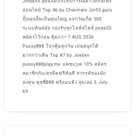
Jinda55 สุดยอดประสบการณ์ความบันเทิง
ออนไลน์ Top 46 by Charmain Jin55.guru
ปั้นทุนจิ๋มเป็นทุนใหญ่ แจกวันเกิด 500
ระบบทันสมัย รองรับทุกไลฟ์สไตล์ jinda55
สมัครไว้ก่อน คุ้มกว่า 7 AUG 2026
Pussy888 โปรคุ้มทุกวัน เล่นสนุกได้
มากกว่าเดิม Top 87 by Joellen
pussy888play.me แคชแบค 10% สมัคร
สมาชิกกับเครดิตฟรีทันที สวรรค์ของนัก
ลงทุน พุซซี่888 พร้อมแล้ว ลุยเลย 3 July
69