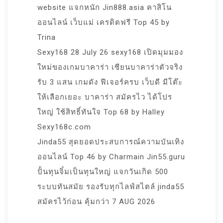
website แจกหนัก Jin888.asia คาสิโน
ออนไลน์ เว็บแม่ เครดิตฟรี Top 45 by
Trina
Sexy168 28 July 26 sexy168 เปิดมุมมอง
ใหม่ของเกมบาคาร่า เซียนบาคาร่าตัวจริง
รับ 3 แสน เกมดัง ฟีเจอร์ครบ เว็บดี มีโต๊ะ
ให้เลือกเยอะ บาคาร่า สมัครไว ได้โปร
ใหญ่ ใช้สิทธิ์ทันใจ Top 68 by Halley
Sexy168c.com
Jinda55 สุดยอดประสบการณ์ความบันเทิง
ออนไลน์ Top 46 by Charmain Jin55.guru
ปั้นทุนจิ๋มเป็นทุนใหญ่ แจกวันเกิด 500
ระบบทันสมัย รองรับทุกไลฟ์สไตล์ jinda55
สมัครไว้ก่อน คุ้มกว่า 7 AUG 2026