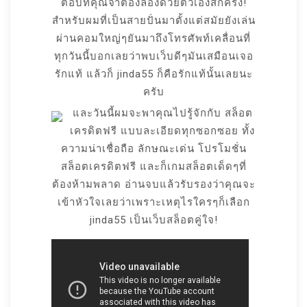
ตอบที่คุณจำต้องลองด้วยตัวเองสักครั้ง!
สำหรับผมที่เป็นสายปั่นมาตั้งแต่สมัยยังเล่น
ผ่านคอมใหญ่ๆยันมาถึงโทรศัพท์เคลื่อนที่
ทุกวันนี้บอกเลยว่าพบเว็บดีๆมันเสมือนเจอ
รักแท้ แล้วก็ jinda55 ก็คือรักแท้นั้นเลยนะ
ครับ
และวันนี้ผมจะพาคุณไปรู้จักกับ สล็อต
เครดิตฟรี แบบละเอียดทุกซอกซอย ทั้ง
ความน่าเชื่อถือ ลักษณะเด่น โปรโมชั่น
สล็อตเครดิตฟรี และก็เกมสล็อตเด็ดๆที่
ต้องห้ามพลาด อ่านจบแล้วรับรองว่าคุณจะ
เข้าหัวใจเลยว่าเพราะเหตุไรใครๆก็เลือก
jinda55 เป็นเว็บสล็อตคู่ใจ!