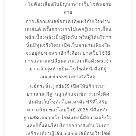
• ไม่ต้องเสี่ยงกับปัญหาจากเว็บไซต์หยาบ
คาย
การเลือกเล่นสล็อตเครดิตฟรีกับเว็บผ่าน
เอเย่นต์ ครั้งคราวเราไม่เคยรู้เลยว่าเบื้อง
หน้าเบื้องหลังเป็นผู้ใดกัน หรือผู้ให้บริการ
นั้นมีทุนจริงไหม เปิดเว็บมานานเพียงใด
จะอยู่กับพวกเราอีกกี่เดือน บางเว็บใช้วิธี
การลดแลกเปลี่ยนแจกแถมเพื่อดึงคนเข้า
มา แล้วสุดท้ายปิดเว็บไซต์หนีเมื่อมีผู้
เล่นjinda55ชนะรางวัลใหญ่
แม้กระนั้น jinda55 เปิดให้บริการมา
ยาวนาน มีฐานลูกค้าแจ่มชัด รวมทั้งติด
อันดับเว็บไซต์สล็อตเครดิตฟรีที่ได้รับ
ความนิยมของไทยในปี 2025 นี่คือหลัก
ฐานชัดเจนว่าเว็บไซต์แห่งนี้มีความจริงใจ
และก็ตั้งมั่นให้บริการอย่างยั่งยืน ไม่เอา
เปรียบเทียบผู้เล่นjinda55เสมือนเว็บไซต์