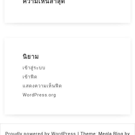
ความเห็นล่าสุด
นิยาม
เข้าสู่ระบบ
เข้าฟีด
แสดงความเห็นฟีด
WordPress.org
Proudly powered by WordPress
|
Theme: Megla Blog by