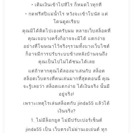
• เติมเงินเข้าไปทีไร ก็หมดไวทุกที
• กดฟรีสปิแม่น้ำไร หวังจะเข้าโบนัส แต่
โดนดูดเรียบ
คุณมิได้คิดไปเองครับผม หลายเว็บสล็อตที่
คุณเจอบางครั้งก็อาจจะมิได้ แตกง่าย
อย่างที่โฆษณาไว้จริงๆรวมทั้งบางเว็บไซต์
ก็อาจมีการปรับระบบข้างหลังบ้านจนถึง
คุณเป็นไปไม่ได้ชนะได้เลย
แต่ถ้าหากคุณได้ลองมาเล่นกับ สล็อต
สล็อตเว็บตรงที่คนเล่นมากที่สุดตอนนี้ คุณ
จะรู้เลยว่า สล็อตแตกง่าย ได้เงินจริง นั้นมี
อยู่จริง!
เพราะเหตุไรเล่นสล็อตกับ jinda55 แล้วได้
เงินจริง?
1. ไม่มีล็อกยูส ไม่มีปรับเปอร์เซ็นต์
jinda55 เป็น เว็บตรงไม่ผ่านเอเย่นต์ ทุก