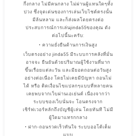
กึ่งกลาง ไม่มีคนกลาง ไม่ผ่านผู้แทนใดๆทั้ง
ปวง ซึ่งจุดเด่นของการเล่นเว็บไซต์ตรงนั้น
มีล้นหลาม และก็ส่งผลโดยตรงต่อ
ประสบการณ์การเล่นjinda55ของคุณ ดัง
ต่อไปนี้นะครับ:
• ความยั่งยืนด้านการเงินสูง
เว็บตรงอย่าง jinda55 มีระบบการคลังที่มั่น
อาจจะ ยืนยันด้วยปริมาณผู้ใช้งานที่มาก
ขึ้นเรื่อยแต่ละวัน และมียอดถอนต่อวันสูง
อย่างต่อเนื่อง โดยไม่เคยมีปัญหา ถอนไม่
ได้ หรือ ติดเงื่อนไขแปลกๆแบบที่หลายคน
เคยพบจากเว็บผ่านเอเย่นต์ เนื่องจากว่า
ระบบของเว็บนั่นจะ โอนตรงจาก
เซิร์ฟเวอร์หลักถึงบัญชีผู้เล่น โดยทันที ไม่มี
ผู้ใดมาแทรกกลาง
• ฝาก-ถอนรวดเร็วทันใจ ระบบออโต้เต็ม
แบบ