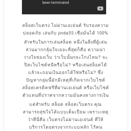
สล็อตเว็บตรง ไม่ผ่านเอเย่นต์ รับรองความ
ปลอดภัย เล่นกับ jinda55 เชื่อมั่นได้ 100%
สำหรับในการเล่นสล็อต หนึ่งในสิ่งที่ผู้เล่น
ส่วนมากกลุ้มใจเยอะที่สุดก็คือ ความน่า
วางใจของเว็บ ว่าเว็บนั้นๆจะโกงไหม? จะ
ปิดเว็บไซต์หนีหรือไม่? หรือเล่นสล็อตได้
แล้วจะถอนเงินออกได้ใช่หรือไม่? ซึ่ง
ปัญหากลุ่มนี้มักมีเหตุที่เกิดจากเว็บไซต์
สล็อตเครดิตฟรีที่ผ่านเอเย่นต์ หรือเว็บไซต์
ตัวแทนที่ปราศจากความมั่นคงทางการเงิน
แต่สำหรับ สล็อต สล็อตเว็บตรง คุณ
สามารถสุขใจได้แบบเต็มเปี่ยม เพราะเหตุ
ว่าที่นี่คือ เว็บตรงไม่ผ่านเอเย่นต์ ที่ให้
บริการโดยตรงจากระบบหลัก ไร้คน