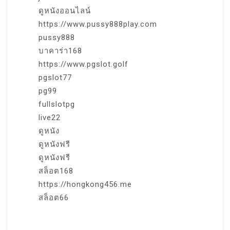
ดูหนังออนไลน์
https://www.pussy888play.com
pussy888
บาคาร่า168
https://www.pgslot.golf
pgslot77
pg99
fullslotpg
live22
ดูหนัง
ดูหนังฟรี
ดูหนังฟรี
สล็อต168
https://hongkong456.me
สล็อต66