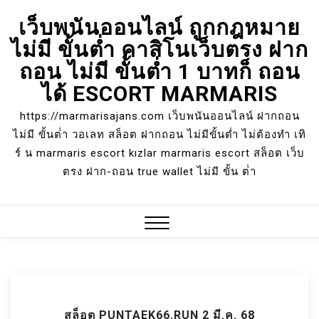
Skip
เว็บพนันออนไลน์ ถูกกฎหมาย
to
ไม่มี ขั้นต่ำ คาสิโนเว็บตรง ฝาก
content
ถอน ไม่มี ขั้นต่ำ 1 บาทก็ ถอน
ได้ ESCORT MARMARIS
https://marmarisajans.com เว็บพนันออนไลน์ ฝากถอน
ไม่มี ขั้นต่ํา วอเลท สล็อต ฝากถอน ไม่มีขั้นต่ำ ไม่ต้องทำ เทิ
ร์ น marmaris escort kızlar marmaris escort สล็อต เว็บ
ตรง ฝาก-ถอน true wallet ไม่มี ขั้น ต่ํา
Close
Menu
สล็อต PUNTAEK66.RUN 2 มี.ค. 68