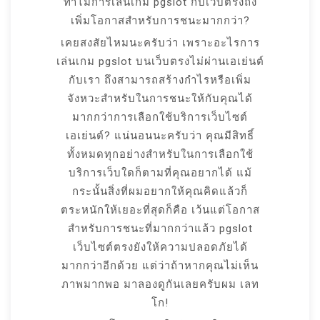
ทำไมการเล่นเกม pgslot กับเว็บตรงถึง
เพิ่มโอกาสสำหรับการชนะมากกว่า?
เคยสงสัยไหมนะครับว่า เพราะอะไรการ
เล่นเกม pgslot บนเว็บตรงไม่ผ่านเอเย่นต์
กับเรา ถึงสามารถสร้างกำไรหรือเพิ่ม
จังหวะสำหรับในการชนะให้กับคุณได้
มากกว่าการเลือกใช้บริการเว็บไซต์
เอเย่นต์? แน่นอนนะครับว่า คุณมีสิทธิ์
ทั้งหมดทุกอย่างสำหรับในการเลือกใช้
บริการเว็บใดก็ตามที่คุณอยากได้ แม้
กระนั้นสิ่งที่ผมอยากให้คุณคิดแล้วก็
ตระหนักให้เยอะที่สุดก็คือ เว้นแต่โอกาส
สำหรับการชนะที่มากกว่าแล้ว pgslot
เว็บไซต์ตรงยังให้ความปลอดภัยได้
มากกว่าอีกด้วย แต่ว่าถ้าหากคุณไม่เห็น
ภาพมากพอ มาลองดูกันเลยครับผม เลท
โก!