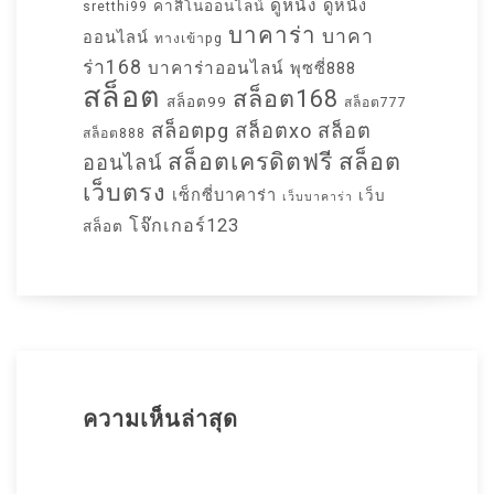
ดูหนัง
ดูหนัง
คาสิโนออนไลน์
sretthi99
บาคาร่า
บาคา
ออนไลน์
ทางเข้าpg
ร่า168
บาคาร่าออนไลน์
พุซซี่888
สล็อต
สล็อต168
สล็อต99
สล็อต777
สล็อตpg
สล็อตxo
สล็อต
สล็อต888
สล็อตเครดิตฟรี
สล็อต
ออนไลน์
เว็บตรง
เซ็กซี่บาคาร่า
เว็บ
เว็บบาคาร่า
โจ๊กเกอร์123
สล็อต
ความเห็นล่าสุด