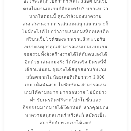
อะไรจะสนุกไปกว่าการเล่น สล็อต บนเว็บ
ตรงไม่ผ่านเอเย่นต์อีกล่ะครับ? บอกเลยว่า
หากในตอนนี้ คุณกำลังมองหาความ
สนุกสนานจากการเล่นเกมสนุกสนานๆล่ะก็
ไม่มีอะไรดีไปกว่าการเล่นเกมสล็อตเครดิต
ฟรีบนเว็บไซต์ของพวกเราแล้วล่ะขอรับ
เพราะเหตุว่าคุณสามารถเล่นเกมแบบเอน
จอยรวมทั้งยังสร้างรายได้ให้กับตนเองได้
อีกด้วย เล่นเกมจริง ได้เงินจริง มีตรงนี้ที่
เดียวแน่นอน คุณจะได้สนุกสนานกับเกม
สล็อตมากไม่น้อยเลยทีเดียวกว่า 3,000
เกม เดิมพันง่าย ไม่ซับซ้อน สามารถเล่น
เกมได้ตามอยาก ฝากถอนง่าย ไม่มีอย่าง
ต่ำ รับเครดิตฟรีจากโปรโมชั่นและ
กิจกรรมมากมายได้โดยทันที หากคุณมอง
หาความสนุกสนานร่าเริงล่ะก็ สมัครเป็น
สมาชิกกับพวกเราได้เลย!