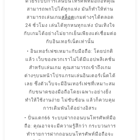
ด้วยระบบการเล่นบนโทรศัพท์มือถือที่คุณ
สามารถพกไปได้ทุกแห่ง มันก็ทำให้ท่าน
สามารถเล่นเกม
สล็อต
เกมต่างๆได้ตลอด
24 ชั่วโมง เล่นได้ทุกหนทุกแห่ง บันเทิงใจ
กับเกมได้อย่างไม่ยากเย็นเพียงแต่เชื่อมต่อ
กับอินเทอร์เน็ตเท่านั้น
• อินเทอร์เฟซเหมาะกับมือถือ: โดยปกติ
แล้ว เว็บของพวกเราไม่ได้มีแอปพลิเคชั่น
สำหรับเล่นเกม คุณสามารถเข้าถึงเกม
ต่างๆบนหน้าโปรแกรมเล่นอินเตอร์เน็ตได้
เลย ซึ่งตัวเว็บจะมีอินเทอร์เฟซที่เหมาะสม
กับขนาดของมือถือโดยเฉพาะอย่างยิ่ง
ทำให้ใช้งานง่าย ไม่ซับซ้อน แล้วก็ควบคุม
การเดิมพันได้อย่างอิสระ
• ปั่นแตก66 ระบบฝากถอนบนโทรศัพท์มือ
ถือ: คุณอาจจะมีความรู้สึกว่า กระบวนการ
ทำรายการฝากถอนบนโทรศัพท์มือถือจะ