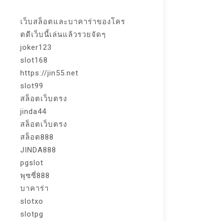
เว็บสล็อตและบาคาร่าของโคร
ตดีเว็บนี้เล่นแล้วรวยจัดๆ
joker123
slot168
https://jin55.net
slot99
สล็อตเว็บตรง
jinda44
สล็อตเว็บตรง
สล็อต888
JINDA888
pgslot
พุซซี่888
บาคาร่า
slotxo
slotpg