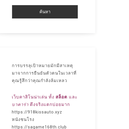
การบรรลุเป้าหมายมักมีสาเหตุ
มาจากการยืนยันตัวตนในเวลาที่
คุณรู้สึกว่าคุณกำลังล้มเหลว
เว็บคาสิโนน่าเล่น ทั้ง
สล็อต
และ
บาคาร่า
ตึงจริงแตกบ่อยมาก
https://918kissauto.xyz
หนังชนโรง
https://sagame168th.club