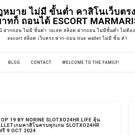
หมาย ไม่มี ขั้นต่ำ คาสิโนเว็บตรง 
บาทก็ ถอนได้ ESCORT MARMARI
ากถอน ไม่มี ขั้นต่ํา วอเลท สล็อต ฝากถอน ไม่มีขั้นต่ำ ไม่ต้อ
escort สล็อต เว็บตรง ฝาก-ถอน true wallet ไม่มี ขั้น ต่ํา
BLOG
CONTACT
WELCOME TO THE FAMILY!
TOP 19 BY NORINE SLOTXO24HR.LIFE ลุ้น
EWALLETเกมคาสิโนครบทุกเกม SLOTXO24HR
ฟรี 9 OCT 2024