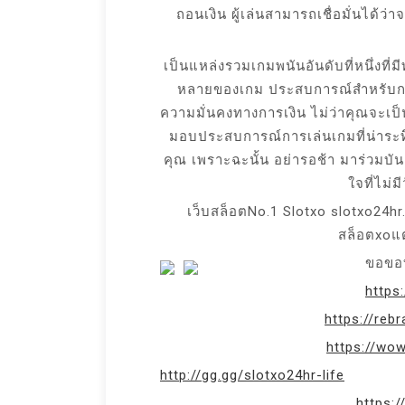
ถอนเงิน ผู้เล่นสามารถเชื่อมั่นได้ว่
เป็นแหล่งรวมเกมพนันอันดับที่หนึ่งที่
หลายของเกม ประสบการณ์สำหรับกา
ความมั่นคงทางการเงิน ไม่ว่าคุณจะเป็น
มอบประสบการณ์การเล่นเกมที่น่าระท
คุณ เพราะฉะนั้น อย่ารอช้า มาร่วมบั
ใจที่ไม่ม
เว็บสล็อตNo.1 Slotxo slotxo24hr.l
สล็อตxoแต
ขอขอ
https:
https://rebr
https://wow
http://gg.gg/slotxo24hr-life
https:/