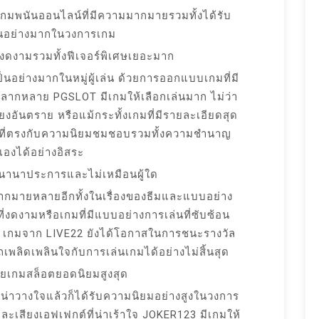
กมพนันออนไลน์ที่มีความมากมายรวมทั้งได้รับ
นอย่างมากในวงการเกม
กงดงามรวมทั้งฟีเจอร์พิเศษเยอะมาก
อย่างมากในหมู่ผู้เล่น ด้วยการออกแบบเกมที่มี
่หลากหลาย PGSLOT มีเกมให้เลือกเล่นมาก ไม่ว่า
่ยงอันตราย หรือแม้กระทั้งเกมที่มีรายละเอียดสุด
กมที่ตรงกับความนิยมชมชอบรวมทั้งความชำนาญ
เองได้อย่างอิสระ
่นานาประการและไม่เหมือนผู้ใด
มากมายหลายอีกทั้งในเรื่องของธีมและแบบอย่าง
ที่งดงามหรือเกมที่มีแบบอย่างการเล่นที่ซับซ้อน
ั้น เกมจาก LIVE22 ยังได้โอกาสในการชนะรางวัล
ถเพลิดเพลินใจกับการเล่นเกมได้อย่างไม่สิ้นสุด
ายเกมสล็อตยอดนิยมสูงสุด
น่าวางใจแล้วก็ได้รับความนิยมอย่างสูงในวงการ
ะเสียงเอฟเฟกต์ที่น่าเร้าใจ JOKER123 มีเกมให้