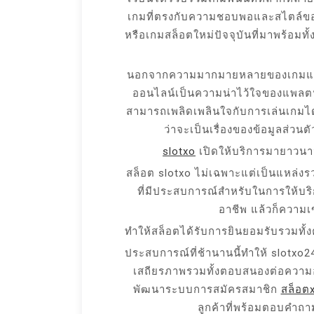
เกมที่ตรงกับความชอบพอและสไตล์ของตั
หรือเกมสล็อตใหม่ปัจจุบันที่มาพร้อมท
นอกจากความมากมายหลายของเกมแล้ว ส
ออนไลน์เป็นความน่าไว้ใจของแพลตฟอร
สามารถเพลิดเพลินใจกับการเล่นเกมได้
ว่าจะเป็นเรื่องของข้อมูลส่ว
slotxo
เปิดให้บริการมายาวนา
สล็อต slotxo ไม่เฉพาะแต่เป็นแหล่งร
ที่มีประสบการณ์สำหรับในการให้บริ
อาชีพ แล้วก็ความเข้
ทำให้สล็อตได้รับการยินยอมรับรวมทั้ง
ประสบการณ์ที่ช้านานนี้ทำให้ slotxo
เสถียรภาพรวมทั้งตอบสนองต่อความอยา
พัฒนาระบบการสมัครสมาชิก
สล็อต
ลูกค้าที่พร้อมตอบคำถาม