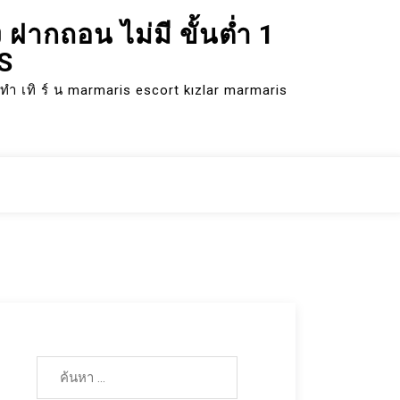
ฝากถอน ไม่มี ขั้นต่ำ 1
S
งทำ เทิ ร์ น marmaris escort kızlar marmaris
ค้นหา
สำหรับ: