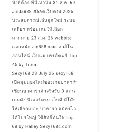
ทั้งที่ต้อง ที่นี่เท่านั้น 31 ส.ค. 69
Jinda888 สล็อตเว็บตรง 2026
ประสบการณ์เล่นยุคใหม่ ระบบ
เสถียร พร้อมเกมให้เลือก
มากมาย 23 ส.ค. 26 website
แจกหนัก Jin888.asia คาสิโน
ออนไลน์ เว็บแม่ เครดิตฟรี Top
45 by Trina
Sexy168 28 July 26 sexy168
เปิดมุมมองใหม่ของเกมบาคาร่า
เซียนบาคาร่าตัวจริงรับ 3 แสน
เกมดัง ฟีเจอร์ครบ เว็บดี มีโต๊ะ
ให้เลือกเยอะ บาคาร่า สมัครไว
ได้โปรใหญ่ ใช้สิทธิ์ทันใจ Top
68 by Halley Sexy168c.com