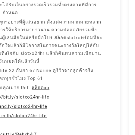
าจะได้รับเงินอย่างรวดเร็วรวมทั้งตรงตามที่มีการ
กำหนด
มีทุกๆอย่างที่ผู้เล่นอยาก ตั้งแต่ความมากมายหลาก
รให้บริการมายาวนาน ความปลอดภัยรวมทั้ง
ผู้เล่นมือใหม่หรือมือโปร สล็อตslotxoพร้อมที่จะ
ึกใจแล้วก็มีโอกาสในการชนะรางวัลใหญ่ให้กับ
นเทิงใจกับ slotxo24hr แล้วก็ค้นพบความเบิกบาน
ีวันหมดได้แล้ววันนี้
ife 22 กันยา 67 Norine ดูรีวิวจากลูกค้าจริง
กทุกชั่วโมง Top 61
บคุณมาก Ref.
สล็อตxo
//bit.ly/slotxo24hr-life
and.ly/slotxo24hr-life
.in.th/slotxo24hr-life
/cutt.ly/Bebxh4iZ