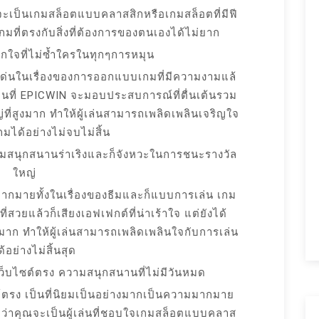
าจะเป็นเกมสล็อตแบบคลาสสิกหรือเกมสล็อตที่มีฟี
เกมที่ตรงกับสิ่งที่ต้องการของตนเองได้ไม่ยาก
กใจที่ไม่ซ้ำใครในทุกๆการหมุน
เด่นในเรื่องของการออกแบบเกมที่มีความงามแล้
มุนที่ EPICWIN จะมอบประสบการณ์ที่ตื่นเต้นรวม
ี่สูงมาก ทำให้ผู้เล่นสามารถเพลิดเพลินเจริญใจ
กมได้อย่างไม่จบไม่สิ้น
ามสนุกสนานร่าเริงและก็จังหวะในการชนะรางวัล
ใหญ่
มากมายทั้งในเรื่องของธีมและก็แบบการเล่น เกม
สวยแล้วก็เสียงเอฟเฟกต์ที่น่าเร้าใจ แต่ยังได้
าก ทำให้ผู้เล่นสามารถเพลิดเพลินใจกับการเล่น
้อย่างไม่สิ้นสุด
ว็บไซต์ตรง ความสนุกสนานที่ไม่มีวันหมด
ไซต์ตรง เป็นที่นิยมเป็นอย่างมากเป็นความมากมาย
่ว่าคุณจะเป็นผู้เล่นที่ชอบใจเกมสล็อตแบบคลาส