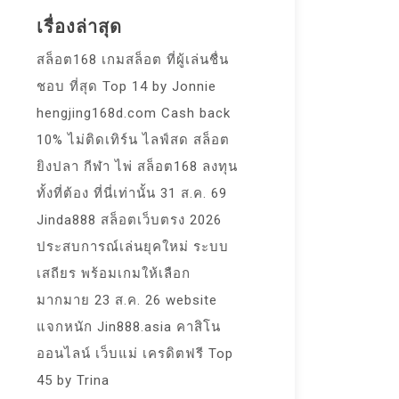
เรื่องล่าสุด
สล็อต168 เกมสล็อต ที่ผู้เล่นชื่น
ชอบ ที่สุด Top 14 by Jonnie
hengjing168d.com Cash back
10% ไม่ติดเทิร์น ไลฟ์สด สล็อต
ยิงปลา กีฬา ไพ่ สล็อต168 ลงทุน
ทั้งที่ต้อง ที่นี่เท่านั้น 31 ส.ค. 69
Jinda888 สล็อตเว็บตรง 2026
ประสบการณ์เล่นยุคใหม่ ระบบ
เสถียร พร้อมเกมให้เลือก
มากมาย 23 ส.ค. 26 website
แจกหนัก Jin888.asia คาสิโน
ออนไลน์ เว็บแม่ เครดิตฟรี Top
45 by Trina