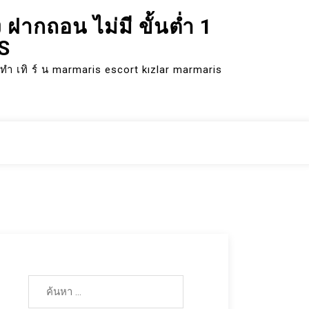
ฝากถอน ไม่มี ขั้นต่ำ 1
S
งทำ เทิ ร์ น marmaris escort kızlar marmaris
ค้นหา
สำหรับ: