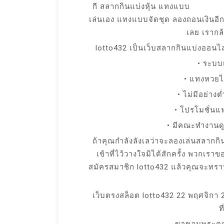
กี สลากกินแบ่งหุ้น แทงแบบ
เล่นเอง แทงแบบจัดชุด ลองถอนเงินอีก
เลย เรากล
lotto432 เป็นเว็บสลากกินแบ่งออนไลน์
• ระบบเ
• แทงหวยไ
• ไม่มีอย่าง
• โปรโมชั่นแฟ
• มีคณะทำงานด
ถ้าคุณกำลังลังเลว่าจะลองเล่นสลากกิ
เข้าที่ไว้วางใจมิได้สักครั้ง พวกเ
สมัครสมาชิก lotto432 แล้วคุณจะทราบ
เว็บตรงสล็อต lotto432 22 พฤศจิกา 
ท
ขอขอบพระค