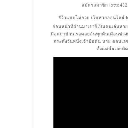
สมัครสมาชิก lotto432
รีวิวแบบไม่อวย เว็บหวยออนไลน์ lo
ก่อนหน้าที่ผ่านมาเราก็เป็นคนเล่นหว
มือแถวบ้าน รอคอยลุ้นทุกต้นเดือนช่วงก
กระทั่งวันหนึ่งเจ้ามือดัน หาย ตอน
ตั้งแต่นั้นเลย