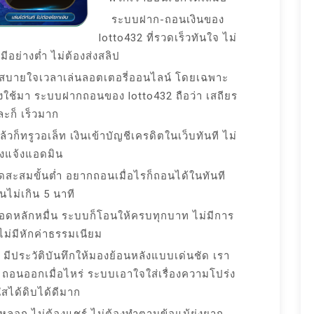
ระบบฝาก-ถอนเงินของ
lotto432 ที่รวดเร็วทันใจ ไม่
ีอย่างต่ำ ไม่ต้องส่งสลิป
ค่อยสบายใจเวลาเล่นลอตเตอรี่ออนไลน์ โดยเฉพาะ
่ทดลองใช้มา ระบบฝากถอนของ lotto432 ถือว่า เสถียร
ะก็ เร็วมาก
วก็ทรูวอเล็ท เงินเข้าบัญชีเครดิตในเว็บทันที ไม่
องแจ้งแอดมิน
อดสะสมขั้นต่ำ อยากถอนเมื่อไรก็ถอนได้ในทันที
ไม่เกิน 5 นาที
อดหลักหมื่น ระบบก็โอนให้ครบทุกบาท ไม่มีการ
ม่มีหักค่าธรรมเนียม
มีประวัติบันทึกให้มองย้อนหลังแบบเด่นชัด เรา
ถอนออกเมื่อไหร่ ระบบเอาใจใส่เรื่องความโปร่ง
สได้ดิบได้ดีมาก
ม่หลอก ไม่ต้องแชร์ ไม่ต้องทำตามข้อแม้ยุ่งยาก