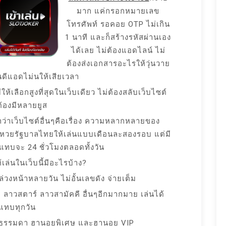
มาก แค่กรอกหมายเลข
โทรศัพท์ รอคอย OTP ไม่เกิน
1 นาที และก็สร้างรหัสผ่านเอง
ได้เลย ไม่ต้องแอดไลน์ ไม่
ต้องส่งเอกสารอะไรให้วุ่นวาย
นดีแอดไม่นให้เสียเวลา
ห้เลือกสูงที่สุดในเว็บเดียว ไม่ต้องสลับเว็บไซต์
ต้องมีหลายยูส
ือกว่าเว็บไซต์อื่นๆคือเรื่อง ความหลากหลายของ
แค่หวยรัฐบาลไทยให้เล่นแบบเดือนละสองรอบ แต่มี
แทบจะ 24 ชั่วโมงตลอดทั้งวัน
ห้เล่นในเว็บนี้มีอะไรบ้าง?
่วงหน้าหลายวัน ไม่อั้นเลขดัง จ่ายเต็ม
 ลาวสตาร์ ลาวสามัคคี อื่นๆอีกมากมาย เล่นได้
แทบทุกวัน
อยธรรมดา ฮานอยพิเศษ และฮานอย VIP