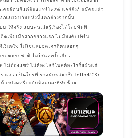
ครดิตฟรีแต่ต้องแชร์โพสต์ แชร์ลิงก์ สมัครแล้ว
บอกเลยว่าเว็บแห่งนี้แตกต่างจากนั้น
บ ให้จริง แบบคนเล่นรู้เรื่องได้โดยทันที
ิตเพิ่มเมื่อฝากคราวแรก ไม่มีบังคับเทิร์น
ด้เงินจริง ไม่ใช่แค่ยอดเครดิตหลอกๆ
่าคอมตลอดชาติ ไม่ใช่แค่ครั้งเดียว
ไม่ต้องแชร์ ไม่ต้องไลก์โพสต์อะไรก็แล้วแต่
คร แต่ว่าเป็นโปรที่เราสมัครสมาชิก lotto432รับ
ำต้องปวดศรีษะกับข้อตกลงที่ซับซ้อน