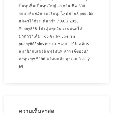
ปั้นทุนจิ๋มเป็นทุนใหญ่ แจกวันเกิด 500
ระบบทันสมัย รองรับทุกไลฟ์สไตล์ jinda55
สมัครไว้ก่อน คุ้มกว่า 7 AUG 2026
Pussy888 โปรคุ้มทุกวัน เล่นสนุกได้
มากกว่าเดิม Top 87 by Joellen
pussy888play.me แคชแบค 10% สมัคร
สมาชิกกับเครดิตฟรีทันที สวรรค์ของนัก
ลงทุน พุซซี่888 พร้อมแล้ว ลุยเลย 3 July
69
ความเห็นล่าสุด