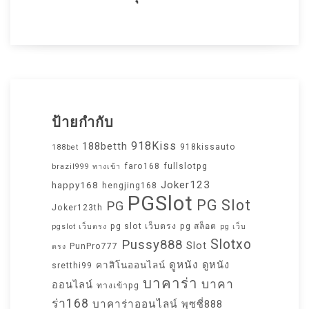
ป้ายกำกับ
918Kiss
188betth
918kissauto
188bet
faro168
fullslotpg
brazil999 ทางเข้า
Joker123
happy168
hengjing168
PGSlot
PG Slot
PG
Joker123th
pg slot เว็บตรง
pg สล็อต
pgslot เว็บตรง
pg เว็บ
Slotxo
Pussy888
Slot
PunPro777
ตรง
ดูหนัง
ดูหนัง
คาสิโนออนไลน์
sretthi99
บาคาร่า
บาคา
ออนไลน์
ทางเข้าpg
ร่า168
บาคาร่าออนไลน์
พุซซี่888