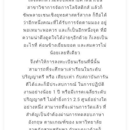
สาขาวิชาการจัดการโลจิสติกส์ แล้วก็
ซัพพลายเชนเชิงยุทธศาสตร์สากล ก็ถือได้
ว่าอีกหนึ่งคณะที่ได้รับการจัดตามมอง อยู่
พอเหมาะพอควร และก็เป็นอีกหนึ่งจุด ที่มี
ความน่าดึงดูดใจได้ง่ายๆอีกด้วย ก็เลยเป็น
อะไรที่ ค่อนข้างเยี่ยมยอด และสมควรไม่
น้อยเลยทีเดียว
จึงทำให้การลงทะเบียนเรียนที่นี่นั้น
สามารถที่จะศึกษาเล่าเรียนในระดับ
ปริญญาตรี หรือ เทียบเท่า กับสถาบันการัน
ตีได้และก็มีประสบการณ์ ในการปฏิบัติ
งานอย่างน้อย 1 ปี หรือมีเกรดเฉลี่ยระดับ
ปริญญาตรี ไม่ต่ำยิ่งกว่า 2.5 ศูนย์อย่างใด
อย่างหนึ่ง สามารถที่จะผ่านการวัดแล้ว ที่
สำคัญเป็นจำต้องผ่านการทดสอบภาษา
อังกฤษ ตามเกณฑ์ของ มหาวิทยาลัย
ราชภัฏ
สวนสุนันทา
กำหนดมาด้วยก็