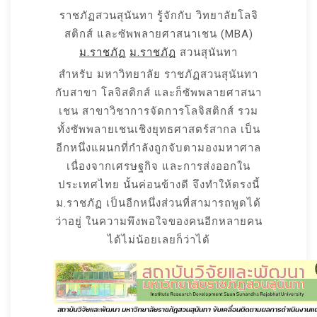
ราชภัฏสวนสุนันทา รู้จักกับ วิทยาลัยโลจิ
สติกส์ และซัพพลายศาสนาเชน (MBA)
ม.ราชภัฏ
ม.ราชภัฏ
สวนสุนันทา
สำหรับ มหาวิทยาลัย ราชภัฏสวนสุนันทา
กับสาขา โลจิสติกส์ และก็ซัพพลายศาสนา
เชน สาขาวิชาการจัดการโลจิสติกส์ รวม
ทั้งซัพพลายเชนเชิงยุทธศาสตร์สากล เป็น
อีกหนึ่งแผนกที่กำลังถูกจับตามองมหาศาล
เนื่องจากเศรษฐกิจ และการส่งออกใน
ประเทศไทย นั้นค่อนข้างดี จึงทำให้ตรงนี้
ม.ราชภัฏ เป็นอีกหนึ่งส่วนที่สามารถพูดได้
ว่าอยู่ ในความพึงพอใจของคนอีกหลายคน
ได้ไม่น้อยเลยก็ว่าได้