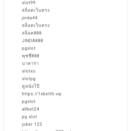
slot99
สล็อตเว็บตรง
jinda44
สล็อตเว็บตรง
สล็อต888
JINDA888
pgslot
พุซซี่888
บาคาร่า
slotxo
slotpg
ดูหนังโป๊
https://1xbetth.vip
pgslot
allbet24
pg slot
joker 123