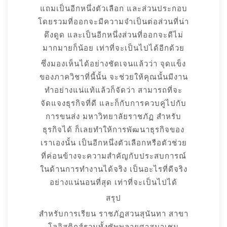
แถมเป็นอีกหนึ่งตัวเลือก และส่วนประกอบ
โดยรวมที่ออกจะมีความจำเป็นต่อส่วนที่น่า
ดึงดูด และเป็นอีกหนึ่งส่วนที่ออกจะดีไม่
มากมายก็น้อย เท่าที่จะเป็นไปได้อีกด้วย
ซึ่งมองเห็นได้อย่างชัดเจนแล้วว่า จุดแข็ง
ของภาควิชาที่นี้นั้น จะช่วยให้คุณนั้นมีงาน
ทำอย่างแน่แท้แล้วก็จัดว่า สามารถที่จะ
จัดแจงธุรกิจที่ดี และก็กับการควบคู่ไปกับ
การขนส่ง มหาวิทยาลัยราชภัฏ สำหรับ
ธุรกิจได้ ก็เลยทำให้การพัฒนาธุรกิจของ
เราเองนั้น เป็นอีกหนึ่งตัวเลือกหรือตัวช่วย
ที่ค่อนข้างจะความสำคัญกับประสบการณ์
ในด้านการทำงานได้จริง เป็นอะไรที่ดีจริง
อย่างแน่นอนที่สุด เท่าที่จะเป็นไปได้
สรุป
สำหรับการเรียน ราชภัฏสวนสุนันทา สาขา
โลจิสติกส์รวมทั้งซัพพลายศาสนาเชน