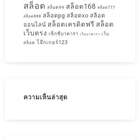
สล็อต
สล็อต168
สล็อต99
สล็อต777
สล็อตpg
สล็อตxo
สล็อต
สล็อต888
สล็อตเครดิตฟรี
สล็อต
ออนไลน์
เว็บตรง
เซ็กซี่บาคาร่า
เว็บ
เว็บบาคาร่า
โจ๊กเกอร์123
สล็อต
ความเห็นล่าสุด