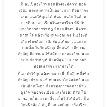
ก็เลยเป็นอะไรที่ค่อนข้างจะมีความยอด
เยี่ยม และสมควรเป็นอย่างมาก ที่อยากจะ
เสนอแนะให้คุณได้ หันมาสนใจ ในด้าน
การศึกษาเล่าเรียนในสาขาวิชา ที่นี่ กับ
มหาวิทยาลัยราชภัฏ ที่ค่อนข้างจะมีความ
น่าสนใจ แล้วพร้อมที่จะจัดแจง ในเรื่องที่
เกี่ยวข้องกับการฝึกสอนได้อย่างแน่นอน
รวมทั้งเป็นอีกหนึ่งจุดที่ค่อนข้างมีความ
สำคัญ มีความแน่ชัดมีความยอดเยี่ยม และ
ก็เป็นข้อสำคัญที่เยี่ยมที่สุด ไม่มากมายก็
น้อยเท่าที่จะมากมายได้
ก็เลยทำให้จุดแข็งของตรงนี้ เป็นอีกหนึ่งข้อ
สำคัญอย่างแน่แท้ กับแผนกโลจิสติกส์ และ
เป็นอีกหนึ่งตัวเลือกของการจัดการด้าน
ธุรกิจ ที่ออกจะเยี่ยมและก็เยี่ยมที่สุด ไม่
มากมายก็น้อย เท่าที่จะเป็นไปได้มันจึงเป็น
อีกหนึ่งข้อสำคัญที่ออกจะดีอย่างยิ่งจริงๆ