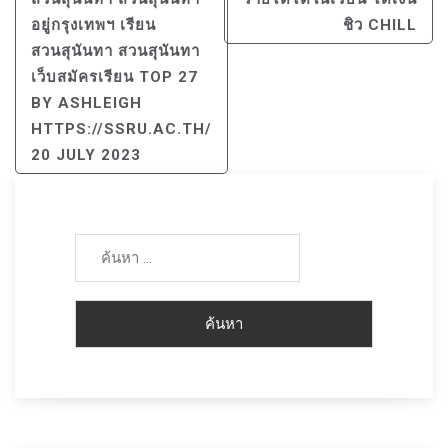
อยู่กรุงเทพฯ เรียน
ชิว CHILL
สวนสุนันทา สวนสุนันทา
เว็บสมัครเรียน TOP 27
BY ASHLEIGH
HTTPS://SSRU.AC.TH/
20 JULY 2023
ค้นหา
สำหรับ: