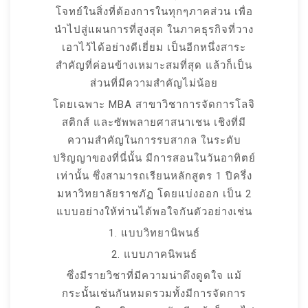
โจทย์ในสิ่งที่ต้องการในทุกๆภาคส่วน เพื่อ
นำไปสู่แผนการที่สูงสุด ในภาคธุรกิจที่วาง
เอาไว้ได้อย่างดีเยี่ยม เป็นอีกหนึ่งสาระ
สำคัญที่ค่อนข้างเหมาะสมที่สุด แล้วก็เป็น
ส่วนที่มีความสำคัญไม่น้อย
โดยเฉพาะ MBA สาขาวิชาการจัดการโลจิ
สติกส์ และซัพพลายศาสนาเชน เชิงที่มี
ความสำคัญในการรบสากล ในระดับ
ปริญญาของที่นี่นั้น มีการสอนในวันอาทิตย์
เท่านั้น ซึ่งสามารถเรียนหลักสูตร 1 ปีครึ่ง
มหาวิทยาลัยราชภัฏ โดยแบ่งออก เป็น 2
แบบอย่างให้ท่านได้พอใจกันตัวอย่างเช่น
1. แบบวิทยานิพนธ์
2. แบบภาคนิพนธ์
ซึ่งมีรายวิชาที่มีความน่าดึงดูดใจ แม้
กระนั้นเช่นกันหมดรวมทั้งมีการจัดการ