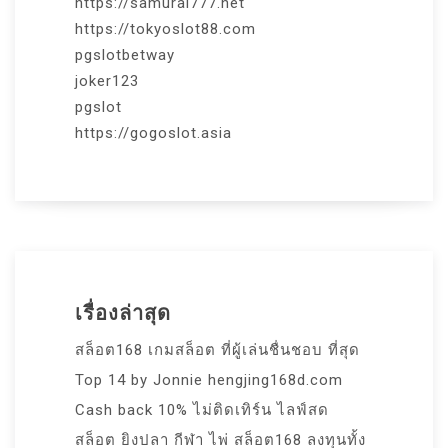
https://samurai777.net
https://tokyoslot88.com
pgslotbetway
joker123
pgslot
https://gogoslot.asia
เรื่องล่าสุด
สล็อต168 เกมสล็อต ที่ผู้เล่นชื่นชอบ ที่สุด
Top 14 by Jonnie hengjing168d.com
Cash back 10% ไม่ติดเทิร์น ไลฟ์สด
สล็อต ยิงปลา กีฬา ไพ่ สล็อต168 ลงทุนทั้ง