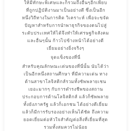
ให้มีทักษะพิเศษและก็รวมถึงอื่นๆอีกเพียบ
ที่ถูกปฏิบัติงานมาเป็นอย่างดี ซึ่งเป็นอีก
หนึ่งวิถีทางในการคิด วิเคราะห์ เพื่อจะขจัด
ปัญหาสำหรับการนำพาธุรกิจของตนไปสู่
ระดับประเทศให้ได้จึงทำให้เศรษฐกิจสังคม
และอื่นๆนั้น ก้าวไปข้างหน้าได้อย่างดี
เยี่ยมอย่างยิ่งจริงๆ
จุดแข็งของที่นี่
สำหรับคุณลักษณะเด่นของที่นี่นั้น นับได้ว่า
เป็นอีกหนึ่งสถานศึกษา ที่มีความเด่น ทาง
ด้านสาขาโลจิสติกส์รวมทั้งซัพพลายเชน
เยอะมากๆ กับการดำรงชีพของสถาน
ประกอบการด้านโลจิสติกส์ แล้วก็ซัพพลาย
ทั้งยังภาครัฐ แล้วก็เอกชน ได้อย่างดีเยี่ยม
แล้วก็มีการรับรองอย่างเห็นได้ชัด ถึงความ
ยอดเยี่ยมต่อหัวใจสำคัญต่อสิ่งที่เยี่ยมที่สุด
รวมทั้งสมควรไม่น้อย