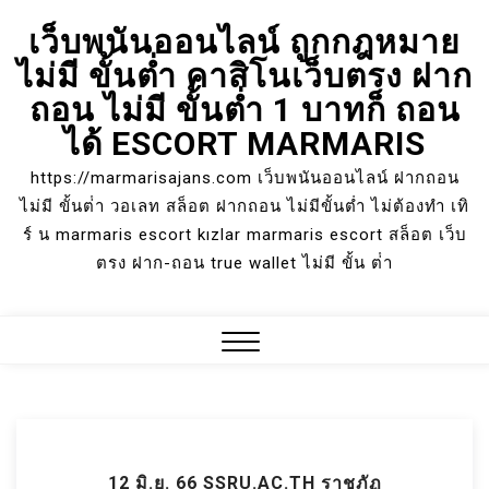
Skip
เว็บพนันออนไลน์ ถูกกฎหมาย
to
ไม่มี ขั้นต่ำ คาสิโนเว็บตรง ฝาก
content
ถอน ไม่มี ขั้นต่ำ 1 บาทก็ ถอน
ได้ ESCORT MARMARIS
https://marmarisajans.com เว็บพนันออนไลน์ ฝากถอน
ไม่มี ขั้นต่ํา วอเลท สล็อต ฝากถอน ไม่มีขั้นต่ำ ไม่ต้องทำ เทิ
ร์ น marmaris escort kızlar marmaris escort สล็อต เว็บ
ตรง ฝาก-ถอน true wallet ไม่มี ขั้น ต่ํา
Close
Menu
12 มิ.ย. 66 SSRU.AC.TH ราชภัฏ