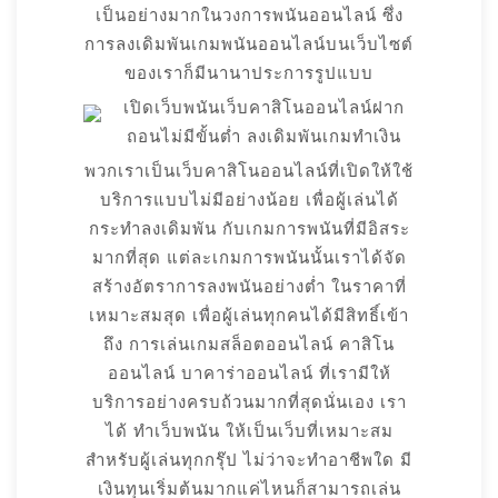
เป็นอย่างมากในวงการพนันออนไลน์ ซึ่ง
การลงเดิมพันเกมพนันออนไลน์บนเว็บไซต์
ของเราก็มีนานาประการรูปแบบ
เปิดเว็บพนันเว็บคาสิโนออนไลน์ฝาก
ถอนไม่มีขั้นต่ำ ลงเดิมพันเกมทำเงิน
พวกเราเป็นเว็บคาสิโนออนไลน์ที่เปิดให้ใช้
บริการแบบไม่มีอย่างน้อย เพื่อผู้เล่นได้
กระทำลงเดิมพัน กับเกมการพนันที่มีอิสระ
มากที่สุด แต่ละเกมการพนันนั้นเราได้จัด
สร้างอัตราการลงพนันอย่างต่ำ ในราคาที่
เหมาะสมสุด เพื่อผู้เล่นทุกคนได้มีสิทธิ์เข้า
ถึง การเล่นเกมสล็อตออนไลน์ คาสิโน
ออนไลน์ บาคาร่าออนไลน์ ที่เรามีให้
บริการอย่างครบถ้วนมากที่สุดนั่นเอง เรา
ได้ ทำเว็บพนัน ให้เป็นเว็บที่เหมาะสม
สำหรับผู้เล่นทุกกรุ๊ป ไม่ว่าจะทำอาชีพใด มี
เงินทุนเริ่มต้นมากแค่ไหนก็สามารถเล่น