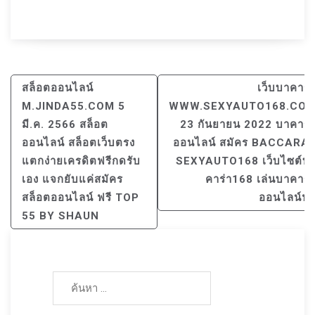
แนะแนว
สล็อตออนไลน์
เว็บบาคาร่
เรื่อง
M.JINDA55.COM 5
WWW.SEXYAUTO168.CO
มี.ค. 2566 สล็อต
23 กันยายน 2022 บาคาร่
ออนไลน์ สล็อตเว็บตรง
ออนไลน์ สมัคร BACCARA
แตกง่ายเครดิตฟรีกดรับ
SEXYAUTO168 เว็บไซต์บ
เอง แจกยับแค่สมัคร
คาร่า168 เล่นบาคาร่
สล็อตออนไลน์ ฟรี TOP
ออนไลน์ฟร
55 BY SHAUN
ค้นหา
สำหรับ: