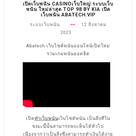
เปิดเว็บพนัน CASINOเว็บใหญ่ ระบบเว็บ
พนัน ใหม่ล่าสุด TOP 98 BY KIA เปิด
เว็บพนัน ABATECH.VIP
ระบบเว็บพนัน
12 สิงหาคม
2023
Abatech เว็บไซต์พนันออนไลน์เปิดใหม่
รวมเกมพนันยอดฮิต
เปิด
ทำเว็บพนัน
เว็บไซต์พนัน เป็นสิ่งที่ใน
ขณะนี้นั้นสามารถพบเห็นได้ทั่วไป
เนื่องจากว่าเป็นสิ่งซึ่งสามารถทำเงินได้ง่าย