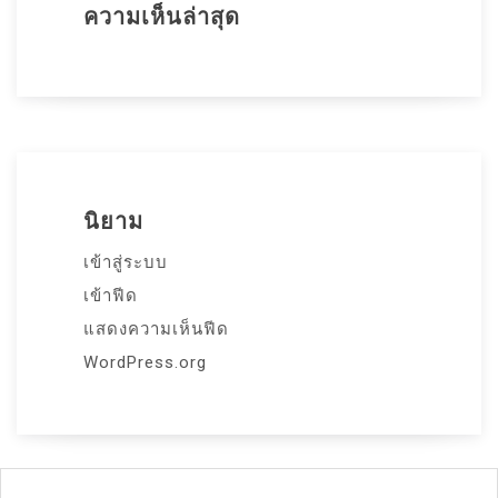
ความเห็นล่าสุด
นิยาม
เข้าสู่ระบบ
เข้าฟีด
แสดงความเห็นฟีด
WordPress.org