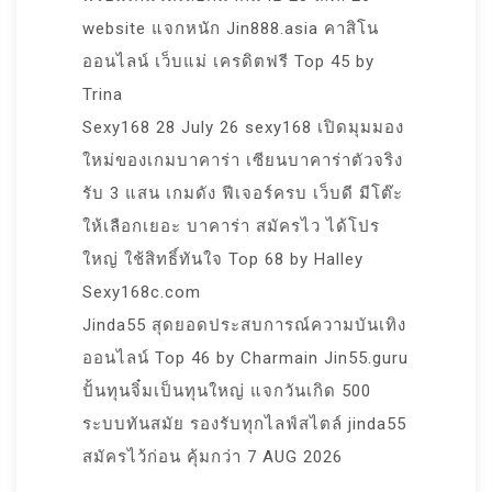
website แจกหนัก Jin888.asia คาสิโน
ออนไลน์ เว็บแม่ เครดิตฟรี Top 45 by
Trina
Sexy168 28 July 26 sexy168 เปิดมุมมอง
ใหม่ของเกมบาคาร่า เซียนบาคาร่าตัวจริง
รับ 3 แสน เกมดัง ฟีเจอร์ครบ เว็บดี มีโต๊ะ
ให้เลือกเยอะ บาคาร่า สมัครไว ได้โปร
ใหญ่ ใช้สิทธิ์ทันใจ Top 68 by Halley
Sexy168c.com
Jinda55 สุดยอดประสบการณ์ความบันเทิง
ออนไลน์ Top 46 by Charmain Jin55.guru
ปั้นทุนจิ๋มเป็นทุนใหญ่ แจกวันเกิด 500
ระบบทันสมัย รองรับทุกไลฟ์สไตล์ jinda55
สมัครไว้ก่อน คุ้มกว่า 7 AUG 2026