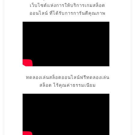
เว็บไซต์แห่งการให้บริการเกมสล็อต
ออนไลน์ ที่ได้รับการการันตีคุณภาพ
ทดลองเล่นสล็อตออนไลน์ฟรีทดลองเล่น
สล็อต ไร้คุณค่าธรรมเนียม