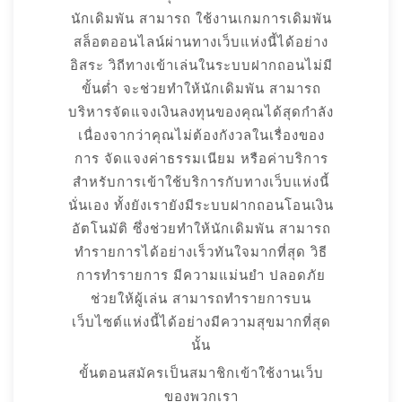
นักเดิมพัน สามารถ ใช้งานเกมการเดิมพัน
สล็อตออนไลน์ผ่านทางเว็บแห่งนี้ได้อย่าง
อิสระ วิถีทางเข้าเล่นในระบบฝากถอนไม่มี
ขั้นต่ำ จะช่วยทำให้นักเดิมพัน สามารถ
บริหารจัดแจงเงินลงทุนของคุณได้สุดกำลัง
เนื่องจากว่าคุณไม่ต้องกังวลในเรื่องของ
การ จัดแจงค่าธรรมเนียม หรือค่าบริการ
สำหรับการเข้าใช้บริการกับทางเว็บแห่งนี้
นั่นเอง ทั้งยังเรายังมีระบบฝากถอนโอนเงิน
อัตโนมัติ ซึ่งช่วยทำให้นักเดิมพัน สามารถ
ทำรายการได้อย่างเร็วทันใจมากที่สุด วิธี
การทำรายการ มีความแม่นยำ ปลอดภัย
ช่วยให้ผู้เล่น สามารถทำรายการบน
เว็บไซต์แห่งนี้ได้อย่างมีความสุขมากที่สุด
นั้น
ขั้นตอนสมัครเป็นสมาชิกเข้าใช้งานเว็บ
ของพวกเรา