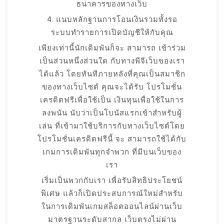
ธนาคารของทางเว็บ
4. แนบหลักฐานการโอนเงินรวมทั้งรอ
ระบบทำรายการเปิดบัญชีให้กับคุณ
เพียงเท่านี้นักเดิมพันก็จะ สามารถ เข้าร่วม
เป็นส่วนหนึ่งส่วนใด กับทางพีจีเว็บของเรา
ได้แล้ว โดยทันทีภายหลังที่คุณเป็นสมาชิก
ของทางเว็บไซต์ คุณจะได้รับ โปรโมชั่น
เครดิตฟรีเพื่อใช้เป็น เงินทุนเพื่อใช้ในการ
ลงพนัน นับว่าเป็นโบนัสแรกเข้าสำหรับผู้
เล่น ที่เข้ามาใช้บริการกับทางเว็บไซต์โดย
โปรโมชั่นเครดิตฟรีนี้ จะ สามารถใช้ได้กับ
เกมการเดิมพันทุกจำพวก ที่มีบนเว็บของ
เรา
เริ่มเป็นพวกกับเรา เพื่อรับสิทธิประโยชน์
พิเศษ แล้วก็เปิดประสบการณ์ใหม่สำหรับ
ในการเดิมพันเกมสล็อตออนไลน์ผ่านเว็บ
มาตรฐานระดับสากล เว็บตรงไม่ผ่าน