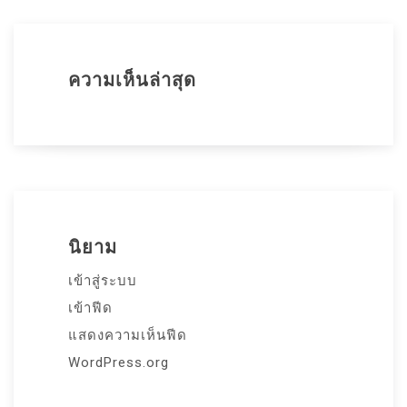
ความเห็นล่าสุด
นิยาม
เข้าสู่ระบบ
เข้าฟีด
แสดงความเห็นฟีด
WordPress.org