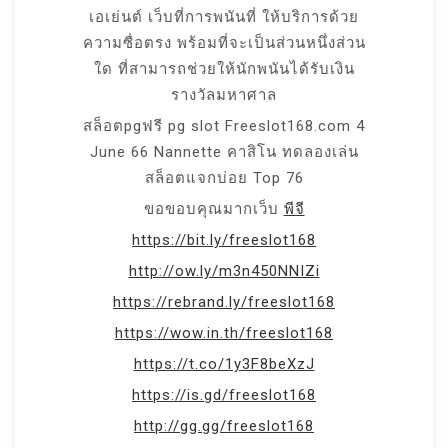
เอเย่นต์ เว็บที่การพนันที่ ให้บริการด้วย
ความซื่อตรง พร้อมที่จะเป็นส่วนหนึ่งส่วน
ใด ที่สามารถช่วยให้นักพนันได้รับเงิน
รางวัลมหาศาล
สล็อตpgฟรี pg slot Freeslot168.com 4
June 66 Nannette คาสิโน ทดลองเล่น
สล็อตแจกบ่อย Top 76
ขอขอบคุณมากเว็บ
พีจี
https://bit.ly/freeslot168
http://ow.ly/m3n450NNIZi
https://rebrand.ly/freeslot168
https://wow.in.th/freeslot168
https://t.co/1y3F8beXzJ
https://is.gd/freeslot168
http://gg.gg/freeslot168