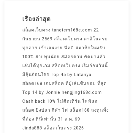
เรื่องล่าสุด
สล็อตเว็บตรง tangtem168e.com 22
กันยายน 2569 สล็อตเว็บตรง คาสิโนครบ
ทุกค่าย เข้าเล่นง่าย ฟีลดี สมาชิกใหม่รับ
100% สายทุนน้อย สมัครด่วน คัดมาแล้ว
เล่นได้ทุกเกม สล็อตเว็บตรง เริ่มก่อนวันนี้
มีลุ้นก่อนใคร Top 45 by Latanya
สล็อต168 เกมสล็อต ที่ผู้เล่นชื่นชอบ ที่สุด
Top 14 by Jonnie hengjing168d.com
Cash back 10% ไม่ติดเทิร์น ไลฟ์สด
สล็อต ยิงปลา กีฬา ไพ่ สล็อต168 ลงทุนทั้ง
ที่ต้อง ที่นี่เท่านั้น 31 ส.ค. 69
Jinda888 สล็อตเว็บตรง 2026