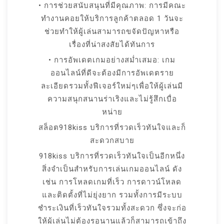
• การช่วยสนับสนุนที่มีคุณภาพ: การมีคณะ
ทำงานคอยให้บริการลูกค้าตลอด 1 วันจะ
ช่วยทำให้ผู้เล่นสามารถขจัดปัญหาหรือ
เรื่องที่น่าสงสัยได้ทันการ
• การอัพเดตเกมอย่างสม่ำเสมอ: เกม
ออนไลน์ที่ดีจะต้องมีการอัพเดตราย
ละเอียดรวมทั้งฟีเจอร์ใหม่ๆเพื่อให้ผู้เล่นมี
ความสนุกสนานร่าเริงและไม่รู้สึกเบื่อ
หน่าย
สล็อต918kiss บริการที่รวดเร็วทันใจและก็
สะดวกสบาย
918kiss บริการที่รวดเร็วทันใจเป็นอีกหนึ่ง
สิ่งจำเป็นสำหรับการเล่นเกมออนไลน์ ดัง
เช่น การโหลดเกมที่เร็ว การดาวน์โหลด
และติดตั้งที่ไม่ยุ่งยาก รวมทั้งการมีระบบ
ชำระเงินที่เร็วทันใจรวมทั้งสะดวก ซึ่งจะก่อ
ให้ผู้เล่นไม่ต้องรอนานแล้วก็สามารถเข้าถึง