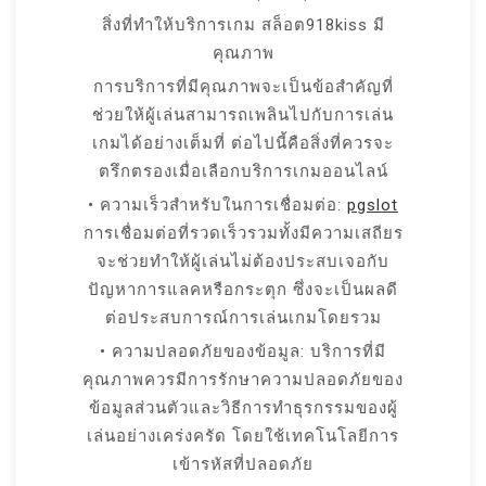
สิ่งที่ทำให้บริการเกม สล็อต918kiss มี
คุณภาพ
การบริการที่มีคุณภาพจะเป็นข้อสำคัญที่
ช่วยให้ผู้เล่นสามารถเพลินไปกับการเล่น
เกมได้อย่างเต็มที่ ต่อไปนี้คือสิ่งที่ควรจะ
ตรึกตรองเมื่อเลือกบริการเกมออนไลน์
• ความเร็วสำหรับในการเชื่อมต่อ:
pgslot
การเชื่อมต่อที่รวดเร็วรวมทั้งมีความเสถียร
จะช่วยทำให้ผู้เล่นไม่ต้องประสบเจอกับ
ปัญหาการแลคหรือกระตุก ซึ่งจะเป็นผลดี
ต่อประสบการณ์การเล่นเกมโดยรวม
• ความปลอดภัยของข้อมูล: บริการที่มี
คุณภาพควรมีการรักษาความปลอดภัยของ
ข้อมูลส่วนตัวและวิธีการทำธุรกรรมของผู้
เล่นอย่างเคร่งครัด โดยใช้เทคโนโลยีการ
เข้ารหัสที่ปลอดภัย