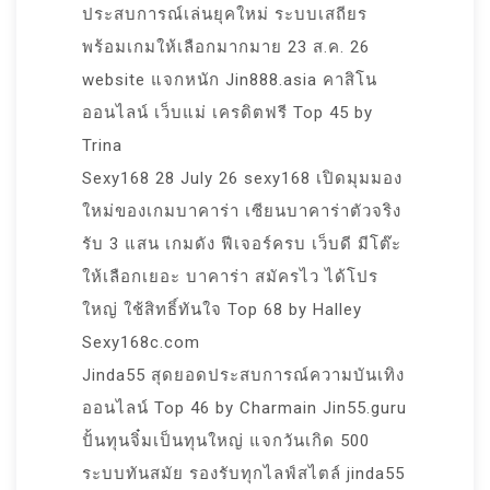
ประสบการณ์เล่นยุคใหม่ ระบบเสถียร
พร้อมเกมให้เลือกมากมาย 23 ส.ค. 26
website แจกหนัก Jin888.asia คาสิโน
ออนไลน์ เว็บแม่ เครดิตฟรี Top 45 by
Trina
Sexy168 28 July 26 sexy168 เปิดมุมมอง
ใหม่ของเกมบาคาร่า เซียนบาคาร่าตัวจริง
รับ 3 แสน เกมดัง ฟีเจอร์ครบ เว็บดี มีโต๊ะ
ให้เลือกเยอะ บาคาร่า สมัครไว ได้โปร
ใหญ่ ใช้สิทธิ์ทันใจ Top 68 by Halley
Sexy168c.com
Jinda55 สุดยอดประสบการณ์ความบันเทิง
ออนไลน์ Top 46 by Charmain Jin55.guru
ปั้นทุนจิ๋มเป็นทุนใหญ่ แจกวันเกิด 500
ระบบทันสมัย รองรับทุกไลฟ์สไตล์ jinda55