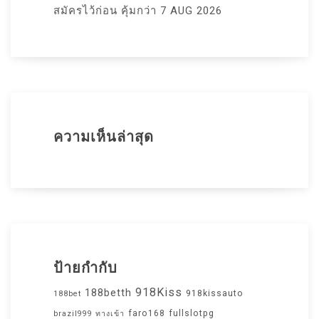
สมัครไว้ก่อน คุ้มกว่า 7 AUG 2026
ความเห็นล่าสุด
ป้ายกำกับ
918Kiss
188betth
918kissauto
188bet
faro168
fullslotpg
brazil999 ทางเข้า