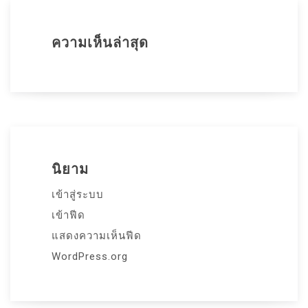
ความเห็นล่าสุด
นิยาม
เข้าสู่ระบบ
เข้าฟีด
แสดงความเห็นฟีด
WordPress.org