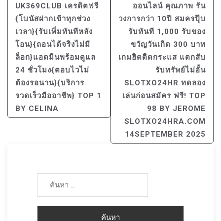
เรื่อง
UK369CLUB เครดิตฟรี
ออนไลน์ คุณภาพ รัน
{โบนัสฝากเข้าทุกช่วง
วงการกว่า 10ปี สมครปุ๊บ
เวลา}{รับเพิ่มทันทีหลัง
รับทันที 1,000 รับของ
โอน}{ถอนได้จริงไม่มี
ขวัญวันเกิด 300 บาท
ล็อก}แอดมินพร้อมดูแล
เกมฮิตติดกระแส แตกสับ
24 ชั่วโมง{ตอบไวไม่
รับทรัพย์ไม่อั้น
ต้องรอนาน}{บริการ
SLOTXO24HR ทดลอง
รวดเร็วมืออาชีพ} TOP 1
เล่นก่อนสมัคร ฟรี! TOP
BY CELINA
98 BY JEROME
SLOTXO24HRA.COM
14SEPTEMBER 2025
ค้นหา
สำหรับ: