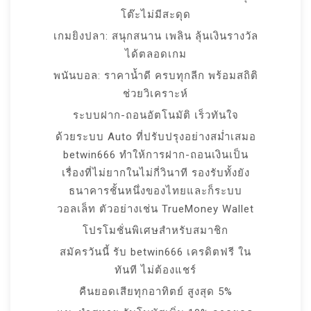
โต๊ะไม่มีสะดุด
เกมยิงปลา: สนุกสนาน เพลิน ลุ้นเงินรางวัล
ได้ตลอดเกม
พนันบอล: ราคาน้ำดี ครบทุกลีก พร้อมสถิติ
ช่วยวิเคราะห์
ระบบฝาก-ถอนอัตโนมัติ เร็วทันใจ
ด้วยระบบ Auto ที่ปรับปรุงอย่างสม่ำเสมอ
betwin666 ทำให้การฝาก-ถอนเงินเป็น
เรื่องที่ไม่ยากในไม่กี่วินาที รองรับทั้งยัง
ธนาคารชั้นหนึ่งของไทยและก็ระบบ
วอลเล็ท ตัวอย่างเช่น TrueMoney Wallet
โปรโมชั่นพิเศษสำหรับสมาชิก
สมัครวันนี้ รับ betwin666 เครดิตฟรี ใน
ทันที ไม่ต้องแชร์
คืนยอดเสียทุกอาทิตย์ สูงสุด 5%