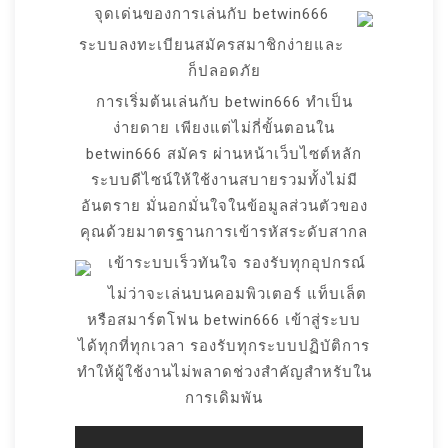
จุดเด่นของการเล่นกับ betwin666
ระบบลงทะเบียนสมัครสมาชิกง่ายและ
ก็ปลอดภัย
การเริ่มต้นเล่นกับ betwin666 ทำเป็น
ง่ายดาย เพียงแต่ไม่กี่ขั้นตอนใน
betwin666 สมัคร ผ่านหน้าเว็บไซต์หลัก
ระบบดีไซน์ให้ใช้งานสบายรวมทั้งไม่มี
อันตราย มั่นอกมั่นใจในข้อมูลส่วนตัวของ
คุณด้วยมาตรฐานการเข้ารหัสระดับสากล
เข้าระบบเร็วทันใจ รองรับทุกอุปกรณ์
ไม่ว่าจะเล่นบนคอมพิวเตอร์ แท็บเล็ต
หรือสมาร์ตโฟน betwin666 เข้าสู่ระบบ
ได้ทุกที่ทุกเวลา รองรับทุกระบบปฏิบัติการ
ทำให้ผู้ใช้งานไม่พลาดช่วงสำคัญสำหรับใน
การเดิมพัน