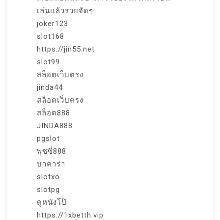
เล่นแล้วรวยจัดๆ
joker123
slot168
https://jin55.net
slot99
สล็อตเว็บตรง
jinda44
สล็อตเว็บตรง
สล็อต888
JINDA888
pgslot
พุซซี่888
บาคาร่า
slotxo
slotpg
ดูหนังโป๊
https://1xbetth.vip