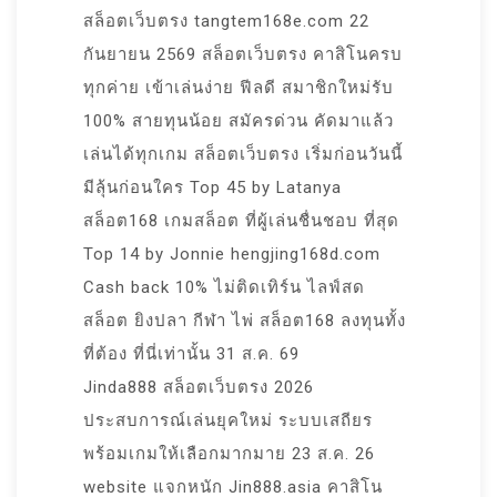
สล็อตเว็บตรง tangtem168e.com 22
กันยายน 2569 สล็อตเว็บตรง คาสิโนครบ
ทุกค่าย เข้าเล่นง่าย ฟีลดี สมาชิกใหม่รับ
100% สายทุนน้อย สมัครด่วน คัดมาแล้ว
เล่นได้ทุกเกม สล็อตเว็บตรง เริ่มก่อนวันนี้
มีลุ้นก่อนใคร Top 45 by Latanya
สล็อต168 เกมสล็อต ที่ผู้เล่นชื่นชอบ ที่สุด
Top 14 by Jonnie hengjing168d.com
Cash back 10% ไม่ติดเทิร์น ไลฟ์สด
สล็อต ยิงปลา กีฬา ไพ่ สล็อต168 ลงทุนทั้ง
ที่ต้อง ที่นี่เท่านั้น 31 ส.ค. 69
Jinda888 สล็อตเว็บตรง 2026
ประสบการณ์เล่นยุคใหม่ ระบบเสถียร
พร้อมเกมให้เลือกมากมาย 23 ส.ค. 26
website แจกหนัก Jin888.asia คาสิโน