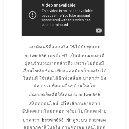
เครดิตฟรีที่แจกจริง ใช้ได้กับทุกเกม
betwin666 เครดิตฟรี เป็นลักษณะเด่นที่
ผู้คนจำนวนมากกล่าวถึง เพราะไม่ต้องมี
เงื่อนไขซับซ้อน เพียงแค่สมัครก็ยอมรับได้
ในทันที ใช้เล่นได้อีกทั้งสล็อต บาคาร่า ยิง
ปลา รวมทั้งเกมอื่นๆด้านในเว็บ
เกมยอดฮิตที่มีให้เล่นบน betwin666
สล็อตออนไลน์: มีให้เลือกหลายค่าย
อัปเดตเกมใหม่ตลอด พร้อมโบนัสแตกง่าย
บาคาร่า:
betwin666 เข้าสู่ระบบ
ถ่ายทอด
สดจากคาสิโนจริง ภาพชัดเจน เล่นได้ทุก