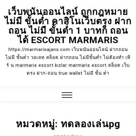
Skip
เว็บพนันออนไลน์ ถูกกฎหมาย
to
ไม่มี ขั้นต่ำ คาสิโนเว็บตรง ฝาก
content
ถอน ไม่มี ขั้นต่ำ 1 บาทก็ ถอน
ได้ ESCORT MARMARIS
https://marmarisajans.com เว็บพนันออนไลน์ ฝากถอน
ไม่มี ขั้นต่ํา วอเลท สล็อต ฝากถอน ไม่มีขั้นต่ำ ไม่ต้องทำ เทิ
ร์ น marmaris escort kızlar marmaris escort สล็อต เว็บ
ตรง ฝาก-ถอน true wallet ไม่มี ขั้น ต่ํา
Close
Menu
หมวดหมู่:
ทดลองเล่นpg