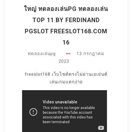
ใหญ่ ทดลองเล่นPG ทดลองเล่น
TOP 11 BY FERDINAND
PGSLOT FREESLOT168.COM
16
ทดลองเล่นpg
13 กรกฎาคม
2023
freeslot168 เว็บไซต์ตรงไม่ผ่านเอเย่นต์
เล่นเกมแตกง่าย