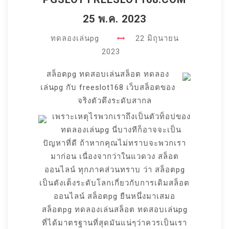
25 พ.ค. 2023
ทดลองเล่นpg
22 มิถุนายน
2023
สล็อตpg ทดสอบเล่นสล็อต ทดลอง
เล่นpg กับ freeslot168 เว็บสล็อตของ
จริงตัวตึงระดับสากล
เพราะเหตุไรพวกเราถึงเป็นตัวท็อปของ
ทดลองเล่นpg นี่บางทีก็อาจจะเป็น
ปัญหาที่ดี ถ้าหากคุณไม่ทราบจะพวกเรา
มาก่อน เนื่องจากว่าในแวดวง สล็อต
ออนไลน์ ทุกภาคส่วนทราบ ว่า สล็อตpg
เป็นตังเต็งระดับโลกเกี่ยวกับการเดิมสล็อต
ออนไลน์ สล็อตpg ยืนหนึ่งมาเสมอ
สล็อตpg ทดลองเล่นสล็อต ทดสอบเล่นpg
ที่ได้มาตรฐานที่สุดมันแน่ๆว่าควรเป็นเรา