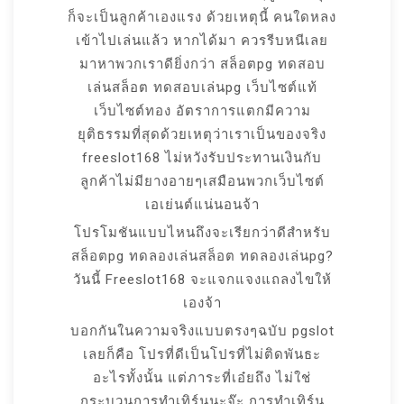
ก็จะเป็นลูกค้าเองแรง ด้วยเหตุนี้ คนใดหลง
เข้าไปเล่นแล้ว หากได้มา ควรรีบหนีเลย
มาหาพวกเราดียิ่งกว่า สล็อตpg ทดสอบ
เล่นสล็อต ทดสอบเล่นpg เว็บไซต์แท้
เว็บไซต์ทอง อัตราการแตกมีความ
ยุติธรรมที่สุดด้วยเหตุว่าเราเป็นของจริง
freeslot168 ไม่หวังรับประทานเงินกับ
ลูกค้าไม่มียางอายๆเสมือนพวกเว็บไซต์
เอเย่นต์แน่นอนจ้า
โปรโมชันแบบไหนถึงจะเรียกว่าดีสำหรับ
สล็อตpg ทดลองเล่นสล็อต ทดลองเล่นpg?
วันนี้ Freeslot168 จะแจกแจงแถลงไขให้
เองจ้า
บอกกันในความจริงแบบตรงๆฉบับ pgslot
เลยก็คือ โปรที่ดีเป็นโปรที่ไม่ติดพันธะ
อะไรทั้งนั้น แต่ภาระที่เอ๋ยถึง ไม่ใช่
กระบวนการทำเทิร์นนะจ๊ะ การทำเทิร์น