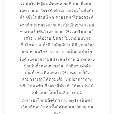
ผมมั่นใจว่าผู้คนจำนวนมากที่เล่นสล็อตจะ
ให้ความเอาใจใส่กับด้านการเงินเป็นอันดับ
ต้นๆซึ่งในส่วนนี้ PG ทำออกมาได้ออกจะดี
จากที่ผมทดลองฝากและเบิกเงินจริง ระบบ
ทำงานเร็วทันใจมากมาย ใช้เวลาไม่นานก็
เสร็จ ไม่ต้องรอเป็นชั่วโมงเหมือนบาง
เว็บไซต์ รวมทั้งที่สำคัญคือไม่มีปัญหาเรื่อง
ยอดหายหรือทำรายการไม่เป็นผลสำเร็จ
ในด้านของความมีประสิทธิภาพ ผมทดลอง
เข้าเล่นทั้งตอนกลางวันแล้วก็ยามค่ำคืน
รวมทั้งช่วงที่คนคงจะใช้งานมาก ก็ยัง
สามารถเล่นได้ตามเดิม ไม่มีอาการถ่วง
หรือโหลดช้า ซึ่งตรงนี้ช่วยทำให้ผมเล่นได้
สม่ำเสมอโดยไม่เสียอารมณ์
เพราะอะไรผมถึงคิดว่า funny18 เป็นตัว
เลือกที่ตอบโจทย์ทั้งมือใหม่และก็สายเล่น
จริงจัง