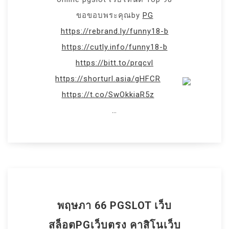
ขอขอบพระคุณby
PG
https://rebrand.ly/funny18-b
https://cutly.info/funny18-b
https://bitt.to/prqcvl
https://shorturl.asia/gHFCR
https://t.co/SwOkkiaR5z
…
พฤษภา 66 PGSLOT เว็บ
สล็อตPGเว็บตรง คาสิโนเว็บ