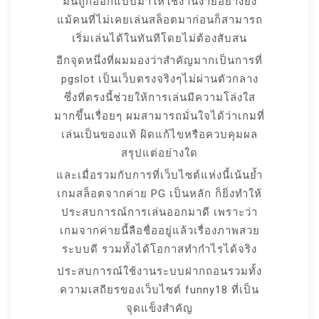
มันถูกออกแบบมาให้ใช้งานง่ายอย่างยิ่ง
แม้คนที่ไม่เคยเล่นสล็อตมาก่อนก็สามารถ
เริ่มเล่นได้ในทันทีโดยไม่ต้องสับสน
อีกจุดหนึ่งที่ผมมองว่าสำคัญมากเป็นการที่
pgslot เป็นเว็บตรงจริงๆไม่ผ่านตัวกลาง
ซึ่งที่ตรงนี้ช่วยให้การเล่นมีความโล่งใส
มากขึ้นเรื่อยๆ ผมสามารถมั่นใจได้ว่าเกมที่
เล่นเป็นของแท้ ผิดแก้ไขหรือควบคุมผล
สรุปแต่อย่างใด
และเมื่อรวมกับการที่เว็บไซต์แห่งนี้เน้นย้ำ
เกมสล็อตจากค่าย PG เป็นหลัก ก็ยิ่งทำให้
ประสบการณ์การเล่นออกมาดี เพราะว่า
เกมจากค่ายนี้ลือชื่ออยู่แล้วเรื่องภาพสวย
ระบบดี รวมทั้งได้โอกาสทำกำไรได้จริง
ประสบการณ์ใช้งานระบบฝากถอนรวมทั้ง
ความเสถียรของเว็บไซต์ funny18 ที่เป็น
จุดแข็งสำคัญ