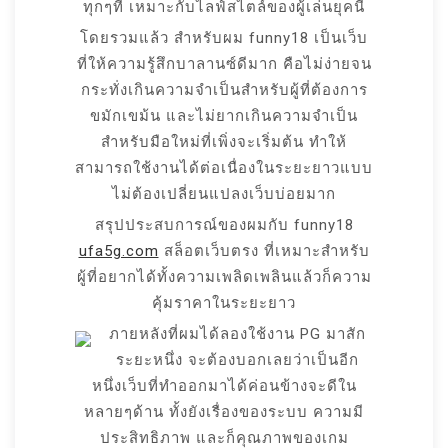
ทุกๆที่ เหมาะกับไลฟ์สไตล์ของผู้เล่นยุคนี้
โดยรวมแล้ว สำหรับผม funny18 เป็นเว็บ
ที่ให้ความรู้สึกบาลานซ์ดีมาก คือไม่ง่ายจน
กระทั่งเกินความจำเป็นสำหรับผู้ที่ต้องการ
ขมักเขม้น และไม่ยากเกินความจำเป็น
สำหรับมือใหม่ที่เพิ่งจะเริ่มต้น ทำให้
สามารถใช้งานได้ต่อเนื่องในระยะยาวแบบ
ไม่ต้องเปลี่ยนแปลงเว็บบ่อยมาก
สรุปประสบการณ์ของผมกับ funny18
ufa5g.com
สล็อตเว็บตรง ที่เหมาะสำหรับ
ผู้ที่อยากได้ทั้งความเพลิดเพลินแล้วก็ความ
คุ้มราคาในระยะยาว
ภายหลังที่ผมได้ลองใช้งาน PG มาสัก
ระยะหนึ่ง จะต้องบอกเลยว่าเป็นอีก
หนึ่งเว็บที่ทำออกมาได้ค่อนข้างจะดีใน
หลายๆด้าน ทั้งยังเรื่องของระบบ ความมี
ประสิทธิภาพ และก็คุณภาพของเกม