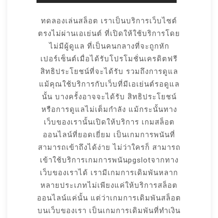
ทดลองเล่นสล็อต เราเป็นบริการเว็บไซต์
ตรงไม่ผ่านเอเย่นต์ ที่เปิดให้ใช้บริการโดย
ไม่มีผู้ดูแล ที่เป็นคนกลางที่จะถูกหัก
เปอร์เซ็นต์เมื่อได้รับโปรโมชั่นเครดิตฟรี
สิทธิประโยชน์ที่จะได้รับ รวมถึงการดูแล
แม้คุณใช้บริการกับเว็บที่มีเอเย่นต์รอดูแล
นั้น บางครั้งอาจจะได้รับ สิทธิประโยชน์
หรือการดูแลไม่เต็มกำลัง แม้กระนั้นทาง
เว็บของเรานั้นเปิดให้บริการ เกมสล็อต
ออนไลน์ที่ยอดเยี่ยม เป็นเกมการพนันที่
สามารถเข้าถึงได้ง่าย ไม่ว่าใครก็ สามารถ
เข้าใช้บริการเกมการพนันpgslotจากทาง
เว็บของเราได้ เรามีเกมการเดิมพันหลาก
หลายประเภทไม่เพียงแค่ให้บริการสล็อต
ออนไลน์แค่นั้น แต่ว่าเกมการเดิมพันสล็อต
บนเว็บของเรา เป็นเกมการเดิมพันที่ทำเงิน