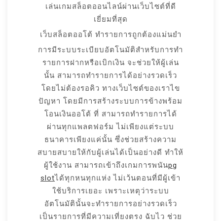
เล่นเกมสล็อตออนไลน์ผ่านเว็บไซต์ที่ดี
เยี่ยมที่สุด
เว็บสล็อตออโต้ ทำรายการถูกต้องแม่นยำ
การมีระบบระเบียบอัตโนมัติสำหรับการทำ
รายการฝากหรือเบิกเงิน จะช่วยให้ผู้เล่น
นั้น สามารถทำรายการได้อย่างรวดเร็ว
โดยไม่ต้องรอคิว ทางเว็บไซต์ของเราไข
ปัญหา โดยมีการสร้างระบบการข้างพร้อม
โอนเงินออโต้ ที่ สามารถทำรายการได้
ผ่านทุกแพลตฟอร์ม ไม่เพียงแต่ระบบ
ธนาคารเพียงแค่นั้น ซึ่งช่วยสร้างความ
สบายสบายให้กับผู้เล่นได้เป็นอย่างดี ทำให้
ผู้ใช้งาน สามารถเข้าถึงเกมการพนัน
pg
slot
ได้ทุกหนทุกแห่ง ไม่เว้นตอนที่มีผู้เข้า
ใช้บริการเยอะ เพราะเหตุว่าระบบ
อัตโนมัตินั้นจะทำรายการอย่างรวดเร็ว
เป็นรายการที่มีความเที่ยงตรง ฉับไว ช่วย