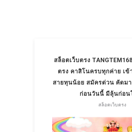
สล็อตเว็บตรง TANGTEM168
ตรง คาสิโนครบทุกค่าย เข้า
สายทุนน้อย สมัครด่วน คัดมาแ
ก่อนวันนี้ มีลุ้น
สล็อตเว็บตรง