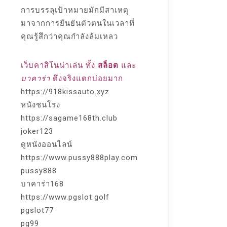
การบรรลุเป้าหมายมักมีสาเหตุ
มาจากการยืนยันตัวตนในเวลาที่
คุณรู้สึกว่าคุณกำลังล้มเหลว
เว็บคาสิโนน่าเล่น ทั้ง
สล็อต
และ
บาคาร่า
ตึงจริงแตกบ่อยมาก
https://918kissauto.xyz
หนังชนโรง
https://sagame168th.club
joker123
ดูหนังออนไลน์
https://www.pussy888play.com
pussy888
บาคาร่า168
https://www.pgslot.golf
pgslot77
pg99