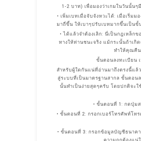
1-2 บาท) เพื่อมองว่าเกมในวันนั้นๆ
• เพิ่มเบทเมื่อจับจังหวะได้: เมื่อเริ่
มาถี่ขึ้น ให้เบาๆปรับเบทมากขึ้นเป็นขั้น
• ได้แล้วจำต้องเลิก: นี่เป็นกฎเหล
ทางให้ท่านชนะจริง แม้กระนั้นถ้าเกิ
ทำให้คุณคืน
ขั้นตอนลงทะเบียน เ
สำหรับผู้ใดกันแน่ที่อ่านมาถึงตรงน
สู่ระบบที่เป็นมาตรฐานสากล ขั้นตอน
นั้นทำเป็นง่ายสุดๆครับ โดยปกติจะใช
• ขั้นตอนที่ 1: กดปุ
• ขั้นตอนที่ 2: กรอกเบอร์โทรศัพท์โทรศั
• ขั้นตอนที่ 3: กรอกข้อมูลบัญชีธนาคา
ความถูกต้องแน่