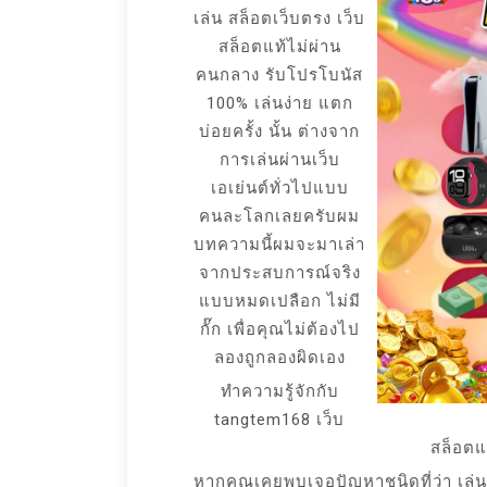
เล่น สล็อตเว็บตรง เว็บ
สล็อตแท้ไม่ผ่าน
คนกลาง รับโปรโบนัส
100% เล่นง่าย แตก
บ่อยครั้ง นั้น ต่างจาก
การเล่นผ่านเว็บ
เอเย่นต์ทั่วไปแบบ
คนละโลกเลยครับผม
บทความนี้ผมจะมาเล่า
จากประสบการณ์จริง
แบบหมดเปลือก ไม่มี
กั๊ก เพื่อคุณไม่ต้องไป
ลองถูกลองผิดเอง
ทำความรู้จักกับ
tangtem168 เว็บ
สล็อตแ
หากคุณเคยพบเจอปัญหาชนิดที่ว่า เล่น