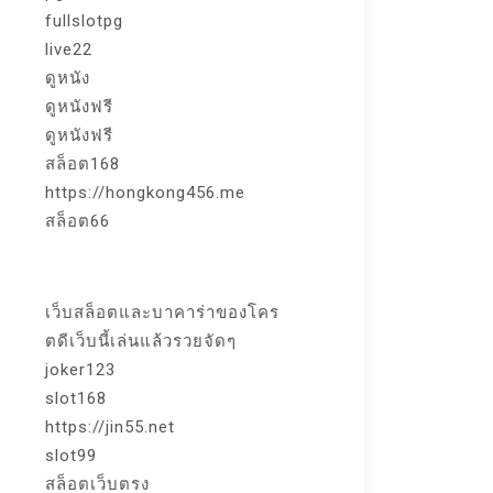
fullslotpg
live22
ดูหนัง
ดูหนังฟรี
ดูหนังฟรี
สล็อต168
https://hongkong456.me
สล็อต66
เว็บสล็อตและบาคาร่าของโคร
ตดีเว็บนี้เล่นแล้วรวยจัดๆ
joker123
slot168
https://jin55.net
slot99
สล็อตเว็บตรง