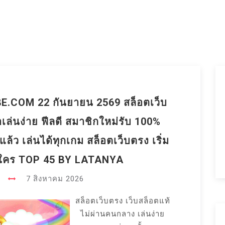
E.COM 22 กันยายน 2569 สล็อตเว็บ
เล่นง่าย ฟีลดี สมาชิกใหม่รับ 100%
ล้ว เล่นได้ทุกเกม สล็อตเว็บตรง เริ่ม
ก่อนใคร TOP 45 BY LATANYA
7 สิงหาคม 2026
สล็อตเว็บตรง เว็บสล็อตแท้
ไม่ผ่านคนกลาง เล่นง่าย