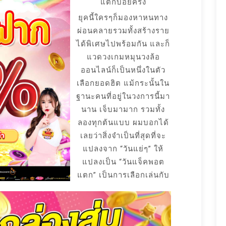
แตกบ่อยครั้ง
ยุคนี้ใครๆก็มองหาหนทาง
ผ่อนคลายรวมทั้งสร้างราย
ได้พิเศษไปพร้อมกัน และก็
แวดวงเกมหมุนวงล้อ
ออนไลน์ก็เป็นหนึ่งในตัว
เลือกยอดฮิต แม้กระนั้นใน
ฐานะคนที่อยู่ในวงการนี้มา
นาน เจ็บมามาก รวมทั้ง
ลองทุกต้นแบบ ผมบอกได้
เลยว่าสิ่งจำเป็นที่สุดที่จะ
แปลงจาก “วันแย่ๆ” ให้
แปลงเป็น “วันแจ็คพอต
แตก” เป็นการเลือกเล่นกับ