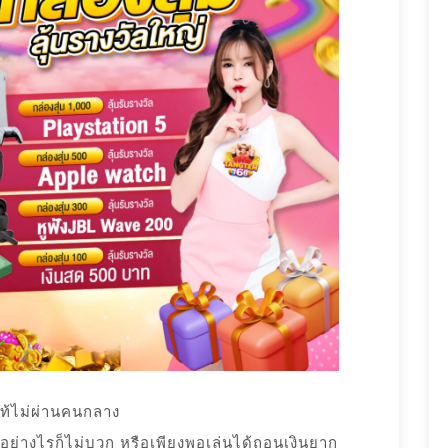
ท้ไม่ผ่านคนกลาง
อย่างไรก็ไม่บวก หรือเพียงพอเล่นได้ถอนเงินยาก