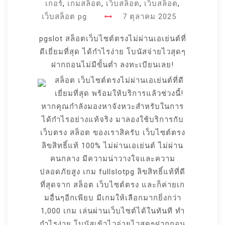
เกอร์
,
เกมสล็อต
,
เว็บสล็อต
,
เว็บสล็อต
,
เว็บสล็อต pg
7 ตุลาคม 2025
pgslot สล็อตเว็บไซต์ตรงไม่ผ่านเอเย่นต์ที่
ดีเยี่ยมที่สุด ได้กำไรง่าย โบนัสจ่ายไวสุดๆ
ฝากถอนไม่มีขั้นต่ำ ลงทะเบียนเลย!
สล็อต เว็บไซต์ตรงไม่ผ่านเอเย่นต์ที่ดี
เยี่ยมที่สุด พร้อมให้บริการแล้วช่วงนี้!
หากคุณกำลังมองหาจังหวะสำหรับในการ
ได้กำไรอย่างแท้จริง มาลองใช้บริการกับ
เว็บตรง สล็อต ของเราสิครับ เว็บไซต์ตรง
ลิขสิทธิ์แท้ 100% ไม่ผ่านเอเย่นต์ ไม่ผ่าน
คนกลาง มีความน่าวางใจและความ
ปลอดภัยสูง เกม fullslotpg ลิขสิทธิ์แท้ที่ดี
ที่สุดจาก สล็อต เว็บไซต์ตรง และก็ค่ายเก
มอื่นๆอีกเพียบ มีเกมให้เลือกมากยิ่งกว่า
1,000 เกม เล่นผ่านเว็บไซต์ได้ในทันที ทำ
กำไรง่าย โบนัสเข้าไวจ่ายไวสุดๆฝากถอน