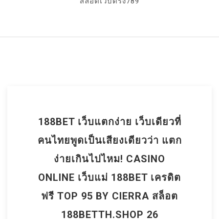
สล็อตเว็บตรง789
188BET เว็บแตกง่าย เว็บเดียวที่
คนไทยพูดเป็นเสียงเดียวว่า แตก
ง่ายเกินไปไหม! CASINO
ONLINE เว็บแม่ 188BET เครดิต
ฟรี TOP 95 BY CIERRA สล็อต
188BETTH.SHOP 26