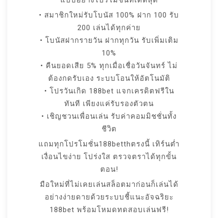
• สมาชิกใหม่รับโบนัส 100% ฝาก 100 รับ
200 เล่นได้ทุกค่าย
• โบนัสฝากรายวัน ฝากทุกวัน รับเพิ่มเติม
10%
• คืนยอดเสีย 5% ทุกเมื่อเชื่อวันจันทร์ ไม่
ต้องกดรับเอง ระบบโอนให้อัตโนมัติ
• โปรวันเกิด 188bet แจกเครดิตฟรีใน
ทันที เพียงแค่รับรองตัวตน
• เชิญชวนเพื่อนเล่น รับค่าคอมมิชชั่นทั้ง
ชีวิต
แถมทุกโปรโมชั่น188betthตรงนี้ เทิร์นต่ำ
เงื่อนไขง่าย โปร่งใส ตรวจตราได้ทุกขั้น
ตอน!
มือใหม่ที่ไม่เคยเล่นสล็อตมาก่อนก็เล่นได้
อย่างง่ายดายด้วยระบบชี้แนะอัจฉริยะ
188bet พร้อมโหมดทดสอบเล่นฟรี!