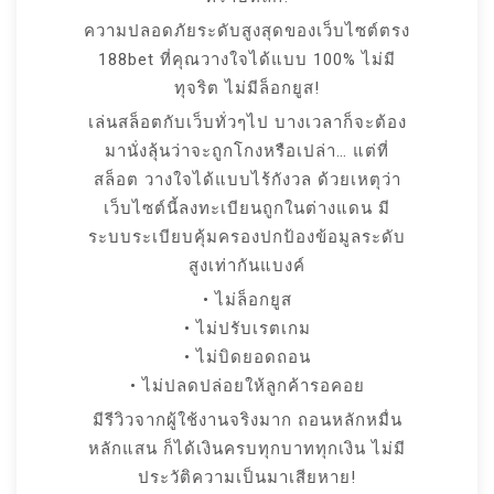
ความปลอดภัยระดับสูงสุดของเว็บไซต์ตรง
188bet ที่คุณวางใจได้แบบ 100% ไม่มี
ทุจริต ไม่มีล็อกยูส!
เล่นสล็อตกับเว็บทั่วๆไป บางเวลาก็จะต้อง
มานั่งลุ้นว่าจะถูกโกงหรือเปล่า… แต่ที่
สล็อต วางใจได้แบบไร้กังวล ด้วยเหตุว่า
เว็บไซต์นี้ลงทะเบียนถูกในต่างแดน มี
ระบบระเบียบคุ้มครองปกป้องข้อมูลระดับ
สูงเท่ากันแบงค์
• ไม่ล็อกยูส
• ไม่ปรับเรตเกม
• ไม่บิดยอดถอน
• ไม่ปลดปล่อยให้ลูกค้ารอคอย
มีรีวิวจากผู้ใช้งานจริงมาก ถอนหลักหมื่น
หลักแสน ก็ได้เงินครบทุกบาททุกเงิน ไม่มี
ประวัติความเป็นมาเสียหาย!