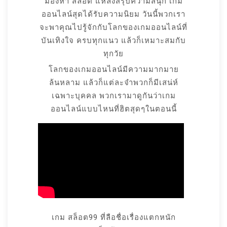
มองหา สล็อต แหล่งสรุปความสนุก เกม
ออนไลน์สุดได้รับความนิยม วันนี้พวกเรา
จะพาคุณไปรู้จักกับโลกของเกมออนไลน์ที่
บันเทิงใจ ครบทุกแนว แล้วก็เหมาะสมกับ
ทุกวัย
โลกของเกมออนไลน์มีความมากมาย
ล้นหลาม แล้วก็แต่ละจำพวกก็มีเสน่ห์
เฉพาะบุคคล พวกเรามาดูกันว่าเกม
ออนไลน์แบบไหนที่ฮิตสุดๆในตอนนี้
เกม สล็อต99 ที่ลือชื่อเรื่องแตกหนัก