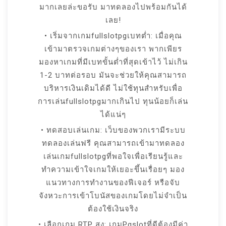
มากเลยล่ะขอรับ มาทดลองไปพร้อมกันได้
เลย!
• เริ่มจากเกมfullslotpgเบทต่ำ: เมื่อคุณ
เข้ามาตรวจเกมต่างๆของเรา พากเพียร
มองหาเกมที่มีเบทขั้นต่ำที่สุดเข้าไว้ ไม่เกิน
1-2 บาทต่อรอบ มันจะช่วยให้คุณสามารถ
บริหารเงินเดิมได้ดี ไม่ใช้ทุนสำหรับเพื่อ
การเล่นfullslotpgมากเกินไป ทุนน้อยก็เล่น
ได้แน่ๆ
• ทดสอบเล่นเกม: เว็บของพวกเรามีระบบ
ทดลองเล่นฟรี คุณสามารถเข้ามาทดลอง
เล่นเกมfullslotpgที่พอใจเพื่อเรียนรู้และ
ทำความเข้าใจเกมให้เยอะขึ้นเรื่อยๆ มอง
แนวทางการทำงานของฟีเจอร์ หรือจับ
จังหวะการเข้าโบนัสของเกมโดยไม่จำเป็น
ต้องใช้เงินจริง
• เลือกเกม RTP สูง: เกมPgslotที่ดีต้องมีค่า