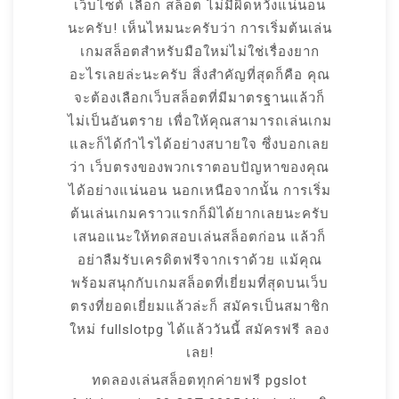
เว็บไซต์ เลือก สล็อต ไม่มีผิดหวังแน่นอน
นะครับ! เห็นไหมนะครับว่า การเริ่มต้นเล่น
เกมสล็อตสำหรับมือใหม่ไม่ใช่เรื่องยาก
อะไรเลยล่ะนะครับ สิ่งสำคัญที่สุดก็คือ คุณ
จะต้องเลือกเว็บสล็อตที่มีมาตรฐานแล้วก็
ไม่เป็นอันตราย เพื่อให้คุณสามารถเล่นเกม
และก็ได้กำไรได้อย่างสบายใจ ซึ่งบอกเลย
ว่า เว็บตรงของพวกเราตอบปัญหาของคุณ
ได้อย่างแน่นอน นอกเหนือจากนั้น การเริ่ม
ต้นเล่นเกมคราวแรกก็มิได้ยากเลยนะครับ
เสนอแนะให้ทดสอบเล่นสล็อตก่อน แล้วก็
อย่าลืมรับเครดิตฟรีจากเราด้วย แม้คุณ
พร้อมสนุกกับเกมสล็อตที่เยี่ยมที่สุดบนเว็บ
ตรงที่ยอดเยี่ยมแล้วล่ะก็ สมัครเป็นสมาชิก
ใหม่ fullslotpg ได้แล้ววันนี้ สมัครฟรี ลอง
เลย!
ทดลองเล่นสล็อตทุกค่ายฟรี pgslot