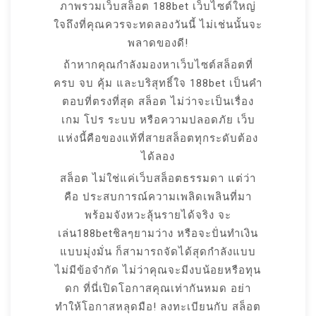
ภาพรวมเว็บสล็อต 188bet เว็บไซต์ใหญ่
ใจถึงที่คุณควรจะทดลองวันนี้ ไม่เช่นนั้นจะ
พลาดของดี!
ถ้าหากคุณกำลังมองหาเว็บไซต์สล็อตที่
ครบ จบ คุ้ม และบริสุทธิ์ใจ 188bet เป็นคำ
ตอบที่ตรงที่สุด สล็อต ไม่ว่าจะเป็นเรื่อง
เกม โปร ระบบ หรือความปลอดภัย เว็บ
แห่งนี้คือของแท้ที่สายสล็อตทุกระดับต้อง
ได้ลอง
สล็อต ไม่ใช่แค่เว็บสล็อตธรรมดา แต่ว่า
คือ ประสบการณ์ความเพลิดเพลินที่มา
พร้อมจังหวะลุ้นรายได้จริง จะ
เล่น188betชิลๆยามว่าง หรือจะปั่นทำเงิน
แบบมุ่งมั่น ก็สามารถจัดได้สุดกำลังแบบ
ไม่มีข้อจำกัด ไม่ว่าคุณจะมีงบน้อยหรือทุน
ดก ที่นี่เปิดโอกาสคุณเท่ากันหมด อย่า
ทำให้โอกาสหลุดมือ! ลงทะเบียนกับ สล็อต