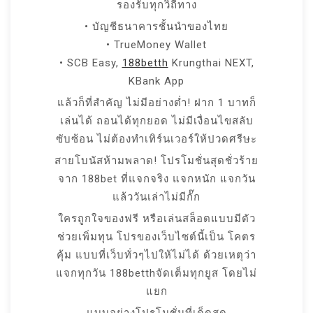
รองรับทุกวิถีทาง
• บัญชีธนาคารชั้นนำของไทย
• TrueMoney Wallet
• SCB Easy,
188betth
Krungthai NEXT,
KBank App
แล้วก็ที่สำคัญ ไม่มีอย่างต่ำ! ฝาก 1 บาทก็
เล่นได้ ถอนได้ทุกยอด ไม่มีเงื่อนไขสลับ
ซับซ้อน ไม่ต้องทำเทิร์นเวอร์ให้ปวดศรีษะ
สายโบนัสห้ามพลาด! โปรโมชั่นสุดชั่วร้าย
จาก 188bet ที่แจกจริง แจกหนัก แจกวัน
แล้ววันเล่าไม่มีกั๊ก
ใครถูกใจของฟรี หรือเล่นสล็อตแบบมีตัว
ช่วยเพิ่มทุน โปรของเว็บไซต์นี้เป็น โคตร
คุ้ม แบบที่เว็บทั่วๆไปให้ไม่ได้ ด้วยเหตุว่า
แจกทุกวัน 188betthจัดเต็มทุกยูส โดยไม่
แยก
แบบอย่างโปรโมชั่นที่เด็ดสุด