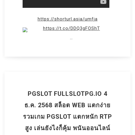
https://shorturl.asia/umfja
https://t.co/DDQ3gFOShT
…
PGSLOT FULLSLOTPG.IO 4
ธ.ค. 2568 สล็อต WEB แตกง่าย
รวมเกม PGSLOT แตกหนัก RTP
สูง เล่นยังไงก็คุ้ม พนันออนไลน์