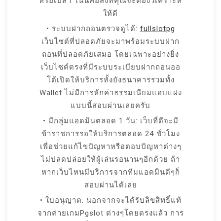
หรือเปล่า โน่นคือสิ่งที่คุณจะต้องวิเคราะห์
ให้ดี
• ระบบฝากถอนตรวจดูได้:
fullslotpg
เว็บไซต์ที่ปลอดภัยจะมาพร้อมระบบฝาก
ถอนที่ปลอดภัยเสมอ โดยเฉพาะอย่างยิ่ง
เว็บไซต์ตรงที่มีระบบระเบียบฝากถอนออ
โต้เปิดให้บริการทั้งยังธนาคารรวมทั้ง
Wallet ไม่มีการหักค่าธรรมเนียมแอบแฝง
แบบนี้สอบผ่านเลยครับ
• มีกลุ่มแอดมินตลอด 1 วัน: เว็บที่ดีจะมี
ข้าราชการรอให้บริการตลอด 24 ชั่วโมง
เพื่อช่วยแก้ไขปัญหาหรือตอบปัญหาต่างๆ
ไม่ปลดปล่อยให้ผู้เล่นรอนานๆอีกด้วย ถ้า
หากเว็บไหนมีบริการจากทีมแอดมินดีๆก็
สอบผ่านได้เลย
• ใบอนุญาต: นอกจากจะได้รับลิขสิทธิ์แท้
จากค่ายเกมPgslot ต่างๆโดยตรงแล้ว การ