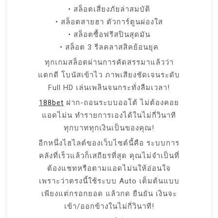
• สล็อตเสี่ยงภัยล่าสมบัติ
• สล็อตสายฮา ตัวการ์ตูนผ่องใส
• สล็อตซื้อฟรีสปินสุดมัน
• สล็อต 3 รีลคลาสสิคย้อนยุค
ทุกเกมสล็อตผ่านการคัดสรรมาแล้วว่า
แตกดี โบนัสเข้าไว ภาพเสียงชัดเจนระดับ
Full HD เล่นเพลินจนกระทั่งลืมเวลา!
188bet
ฝาก-ถอนระบบออโต้ ไม่ต้องคอย
แอดไม่น ทำรายการเองได้ในไม่กี่วินาที
ทุกบาททุกเงินเป็นของคุณ!
อีกหนึ่งไฮไลต์ของเว็บไซต์นี้คือ ระบบการ
คลังที่เร็วแล้วก็เสถียรที่สุด คุณไม่จำเป็นที่
ต้องแชทหรือตามแอดไม่นให้อ่อนใจ
เพราะว่าตรงนี้ใช้ระบบ Auto เต็มต้นแบบ
เพียงแต่กรอกยอด แล้วกด ยืนยัน เงินจะ
เข้า/ออกข้างในไม่กี่วินาที!