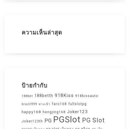
ความเห็นล่าสุด
ป้ายกำกับ
918Kiss
188betth
918kissauto
188bet
faro168
fullslotpg
brazil999 ทางเข้า
Joker123
happy168
hengjing168
PGSlot
PG Slot
PG
Joker123th