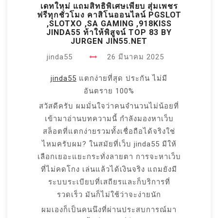
เดทใหม่ แถมสิทธิพิเศษเพียบ สุ่มเพชร
ฟรีทุกชั่วโมง คาสิโนออนไลน์ PGSLOT
,SLOTXO ,SA GAMING ,918KISS
JINDA55 ท้าให้พิสูจน์ TOP 83 BY
JURGEN JIN55.NET
jinda55
26 มีนาคม 2025
jinda55
แตกง่ายที่สุด ประกัน ไม่มี
อันตราย 100%
สวัสดีครับ ผมมั่นใจว่าคนจำนวนไม่น้อยที่
เข้ามาอ่านบทความนี้ กำลังมองหาเว็บ
สล็อตที่แตกง่ายรวมทั้งเชื่อถือได้จริงใช่
ไหมครับผม? ในสมัยที่เว็บ jinda55 มีให้
เลือกเยอะแยะกระทั่งลายตา การจะหาเว็บ
ที่ไม่คดโกง เล่นแล้วได้เงินจริง แถมยังมี
ระบบระเบียบที่เสถียรและก็บริการที่
รวดเร็ว มันก็ไม่ใช้ว่าจะง่ายนัก
ผมเองก็เป็นคนนึงที่ผ่านประสบการณ์มา