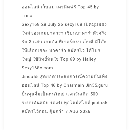
ออนไลน์ เว็บแม่ เครดิตฟรี Top 45 by
Trina
Sexy168 28 July 26 sexy168 เปิดมุมมอง
ใหม่ของเกมบาคาร่า เซียนบาคาร่าตัวจริง
รับ 3 แสน เกมดัง ฟีเจอร์ครบ เว็บดี มีโต๊ะ
ให้เลือกเยอะ บาคาร่า สมัครไว ได้โปร
ใหญ่ ใช้สิทธิ์ทันใจ Top 68 by Halley
Sexy168c.com
Jinda55 สุดยอดประสบการณ์ความบันเทิง
ออนไลน์ Top 46 by Charmain Jin55.guru
ปั้นทุนจิ๋มเป็นทุนใหญ่ แจกวันเกิด 500
ระบบทันสมัย รองรับทุกไลฟ์สไตล์ jinda55
สมัครไว้ก่อน คุ้มกว่า 7 AUG 2026