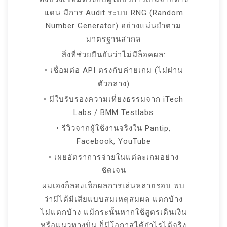
แดน มีการ Audit ระบบ RNG (Random
Number Generator) อย่างแม่นยำตาม
มาตรฐานสากล
สิ่งที่ช่วยยืนยันว่าไม่มีล็อคผล:
• เชื่อมต่อ API ตรงกับค่ายเกม (ไม่ผ่าน
ตัวกลาง)
• มีใบรับรองความเที่ยงธรรมจาก iTech
Labs / BMM Testlabs
• รีวิวจากผู้ใช้งานจริงใน Pantip,
Facebook, YouTube
• เผยอัตราการจ่ายในแต่ละเกมอย่าง
ชัดเจน
ผมเองก็ลองเช็กผลการเล่นหลายรอบ พบ
ว่ามีได้มีเสียแบบสมเหตุสมผล แตกบ้าง
ไม่แตกบ้าง แม้กระนั้นหากใช้สูตรเดินเงิน
หรือแนวทางปั่น ก็มีโอกาสได้กำไรได้จริง