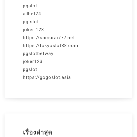
pgslot
allbet24
pg slot
joker 123
https://samurai777.net
https://tokyoslot88.com
pgslotbetway
joker123
pgslot
https://gogoslot.asia
เรื่องล่าสุด