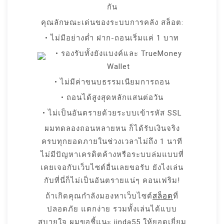
กัน
คุณลักษณะเด่นของระบบการคลัง สล็อต:
• ไม่มีอย่างต่ำ ฝาก-ถอนเริ่มแค่ 1 บาท
• รองรับทั้งยังแบงค์และ TrueMoney
Wallet
• ไม่มีค่าขนบธรรมเนียมการถอน
• ถอนได้สูงสุดหลักแสนต่อวัน
• ไม่เป็นอันตรายด้วยระบบเข้ารหัส SSL
ผมทดลองถอนหลายหน ก็ได้รับเงินจริง
ครบทุกยอดภายในช่วงเวลาไม่ถึง 1 นาที
ไม่มีปัญหาเครดิตค้างหรือระบบล่มแบบที่
เคยเจอกับเว็บไซต์อื่นเลยขอรับ ยังไงเล่น
กับที่นี่ก็ไม่เป็นอันตรายแน่ๆ คอนเฟริม!
ถ้าเกิดคุณกำลังมองหาเว็บไซต์
สล็อต
ที่
ปลอดภัย แตกง่าย รวมทั้งเล่นได้แบบ
สบายใจ ผมขอชี้แนะ jinda55 ให้ยอดเยี่ยม