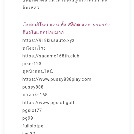
ล้มเหลว
เว็บคาสิโนน่าเล่น ทั้ง
สล็อต
และ
บาคาร่า
ตึงจริงแตกบ่อยมาก
https://918kissauto.xyz
หนังชนโรง
https://sagame168th.club
joker123
ดูหนังออนไลน์
https://www.pussy888play.com
pussy888
บาคาร่า168
https://www.pgslot.golf
pgslot77
pg99
fullslotpg
live22