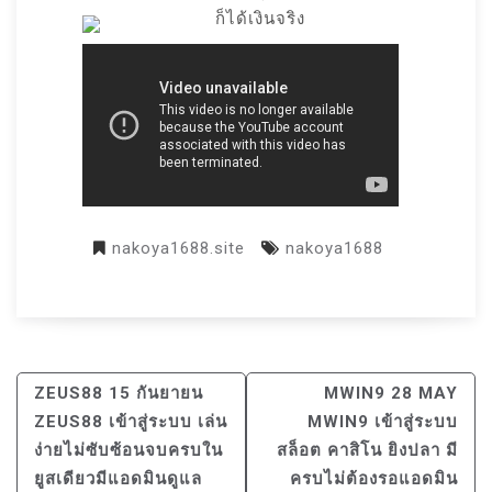
ก็ได้เงินจริง
nakoya1688.site
nakoya1688
แนะแนว
ZEUS88 15 กันยายน
MWIN9 28 MAY
เรื่อง
ZEUS88 เข้าสู่ระบบ เล่น
MWIN9 เข้าสู่ระบบ
ง่ายไม่ซับซ้อนจบครบใน
สล็อต คาสิโน ยิงปลา มี
ยูสเดียวมีแอดมินดูแล
ครบไม่ต้องรอแอดมิน