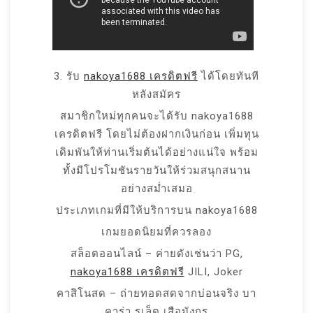
3. รับ
nakoya1688 เครดิตฟรี
ได้โดยทันที
หลังสมัคร
สมาชิกใหม่ทุกคนจะได้รับ nakoya1688
เครดิตฟรี โดยไม่ต้องฝากเงินก่อน เพิ่มทุน
เดิมพันให้ท่านเริ่มต้นได้อย่างแน่ใจ พร้อม
ทั้งมีโปรโมชันรายวันให้ร่วมสนุกสนาน
อย่างสม่ำเสมอ
ประเภทเกมที่มีให้บริการบน nakoya1688
เกมยอดนิยมที่ควรลอง
สล็อตออนไลน์ – ค่ายดังเช่นว่า PG,
nakoya1688 เครดิตฟรี
JILI, Joker
คาสิโนสด – ถ่ายทอดสดจากบ่อนจริง บา
คาร่า รูเล็ต เสือมังกร