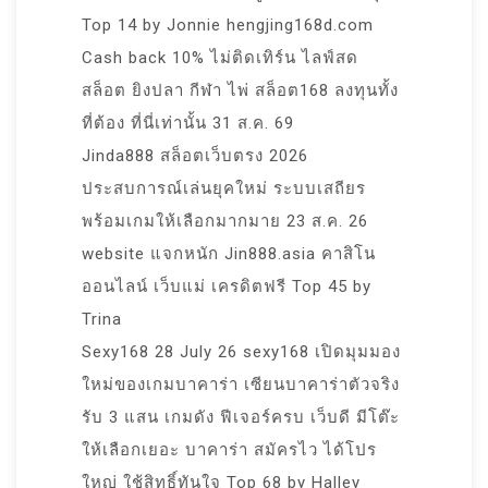
Top 14 by Jonnie hengjing168d.com
Cash back 10% ไม่ติดเทิร์น ไลฟ์สด
สล็อต ยิงปลา กีฬา ไพ่ สล็อต168 ลงทุนทั้ง
ที่ต้อง ที่นี่เท่านั้น 31 ส.ค. 69
Jinda888 สล็อตเว็บตรง 2026
ประสบการณ์เล่นยุคใหม่ ระบบเสถียร
พร้อมเกมให้เลือกมากมาย 23 ส.ค. 26
website แจกหนัก Jin888.asia คาสิโน
ออนไลน์ เว็บแม่ เครดิตฟรี Top 45 by
Trina
Sexy168 28 July 26 sexy168 เปิดมุมมอง
ใหม่ของเกมบาคาร่า เซียนบาคาร่าตัวจริง
รับ 3 แสน เกมดัง ฟีเจอร์ครบ เว็บดี มีโต๊ะ
ให้เลือกเยอะ บาคาร่า สมัครไว ได้โปร
ใหญ่ ใช้สิทธิ์ทันใจ Top 68 by Halley