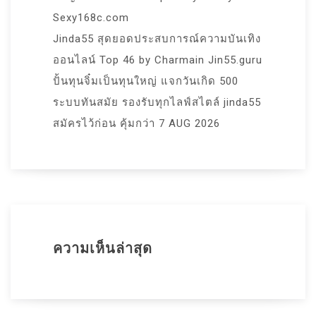
Sexy168c.com
Jinda55 สุดยอดประสบการณ์ความบันเทิง
ออนไลน์ Top 46 by Charmain Jin55.guru
ปั้นทุนจิ๋มเป็นทุนใหญ่ แจกวันเกิด 500
ระบบทันสมัย รองรับทุกไลฟ์สไตล์ jinda55
สมัครไว้ก่อน คุ้มกว่า 7 AUG 2026
ความเห็นล่าสุด