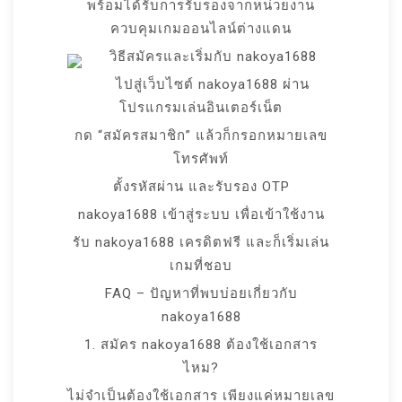
พร้อมได้รับการรับรองจากหน่วยงาน
ควบคุมเกมออนไลน์ต่างแดน
วิธีสมัครและเริ่มกับ nakoya1688
ไปสู่เว็บไซต์ nakoya1688 ผ่าน
โปรแกรมเล่นอินเตอร์เน็ต
กด “สมัครสมาชิก” แล้วก็กรอกหมายเลข
โทรศัพท์
ตั้งรหัสผ่าน และรับรอง OTP
nakoya1688 เข้าสู่ระบบ เพื่อเข้าใช้งาน
รับ nakoya1688 เครดิตฟรี และก็เริ่มเล่น
เกมที่ชอบ
FAQ – ปัญหาที่พบบ่อยเกี่ยวกับ
nakoya1688
1. สมัคร nakoya1688 ต้องใช้เอกสาร
ไหม?
ไม่จำเป็นต้องใช้เอกสาร เพียงแค่หมายเลข