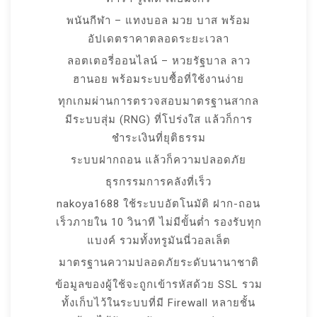
พนันกีฬา – แทงบอล มวย บาส พร้อม
อัปเดตราคาตลอดระยะเวลา
ลอตเตอรี่ออนไลน์ – หวยรัฐบาล ลาว
ฮานอย พร้อมระบบซื้อที่ใช้งานง่าย
ทุกเกมผ่านการตรวจสอบมาตรฐานสากล
มีระบบสุ่ม (RNG) ที่โปร่งใส แล้วก็การ
ชำระเงินที่ยุติธรรม
ระบบฝากถอน แล้วก็ความปลอดภัย
ธุรกรรมการคลังที่เร็ว
nakoya1688 ใช้ระบบอัตโนมัติ ฝาก-ถอน
เร็วภายใน 10 วินาที ไม่มีขั้นต่ำ รองรับทุก
แบงค์ รวมทั้งทรูมันนี่วอลเล็ต
มาตรฐานความปลอดภัยระดับนานาชาติ
ข้อมูลของผู้ใช้จะถูกเข้ารหัสด้วย SSL รวม
ทั้งเก็บไว้ในระบบที่มี Firewall หลายชั้น