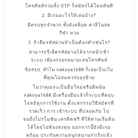
โทรศัพท์รวมทั้ง OTP ก็สมัครได้โดยทันที
2. มีเกมอะไรให้เล่นบ้าง?
มีครบทุกจำพวก ทั้งยังสล็อต คาสิโนสด
กีฬา หวย
3. ถ้าลืมรหัสผ่านจำเป็นต้องทำเช่นไร?
สามารถรีเซ็ตรหัสผ่านได้จากหน้าเข้า
ระบบ เพียงกรอกหมายเลขโทรศัพท์
ข้อสรุป: ทำไม nakoya1688 ก็เลยเป็นเว็บ
ที่คุณไม่สมควรมองข้าม
ไม่ว่าคุณจะเป็นมือใหม่หรือผีพนัน
nakoya1688 มีเครื่องมือแล้วก็ระบบที่ตอบ
โจทย์ทุกการใช้งาน ตั้งแต่กรรมวิธีสมัครที่
รวดเร็ว การ เข้าระบบ ที่ปลอดภัย ไป
จนถึงโปรโมชัน เครดิตฟรี ที่ให้ท่านเริ่มต้น
ได้โดยไม่ต้องลงทุน นอกจากนี้ยังมีเกม
พร้อม ประกันความสนุกสนานร่าเริงแล้ว