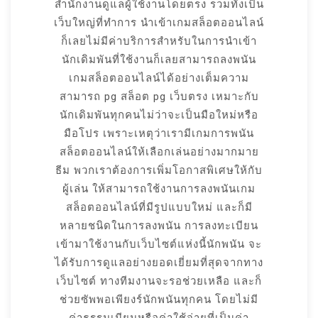
สำนักงานดูแลผู้ใช้งานโดยตรง รวมทั้งเป็น
เว็บใหญ่ที่ทำการ นำเข้าเกมสล็อตออนไลน์
ก็เลยไม่มีค่าบริการสำหรับในการนำเข้า
นักเดิมพันที่ใช้งานก็เลยสามารถลงพนัน
เกมสล็อตออนไลน์ได้อย่างเต็มความ
สามารถ pg สล็อต pg เว็บตรง เหมาะกับ
นักเดิมพันทุกคนไม่ว่าจะเป็นมือใหม่หรือ
มือโปร เพราะเหตุว่าเรามีเกมการพนัน
สล็อตออนไลน์ให้เลือกเล่นอย่างมากมาย
ธีม พวกเราต้องการเพิ่มโอกาสพิเศษให้กับ
ผู้เล่น ให้สามารถใช้งานการลงพนันเกม
สล็อตออนไลน์ที่มีรูปแบบใหม่ และก็มี
หลายชนิดในการลงพนัน การลงทะเบียน
เข้ามาใช้งานกับเว็บไซต์แห่งนี้นักพนัน จะ
ได้รับการดูแลอย่างยอดเยี่ยมที่สุดจากทาง
เว็บไซต์ ทางทีมงานจะรอช่วยเหลือ และก็
ช่วยซัพพอเพียงร์นักพนันทุกคน โดยไม่มี
ค่าธรรมเนียมหรือค่าใช้จ่ายที่เป็นค่า