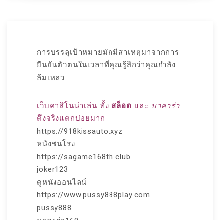
การบรรลุเป้าหมายมักมีสาเหตุมาจากการ
ยืนยันตัวตนในเวลาที่คุณรู้สึกว่าคุณกำลัง
ล้มเหลว
เว็บคาสิโนน่าเล่น ทั้ง
สล็อต
และ
บาคาร่า
ตึงจริงแตกบ่อยมาก
https://918kissauto.xyz
หนังชนโรง
https://sagame168th.club
joker123
ดูหนังออนไลน์
https://www.pussy888play.com
pussy888