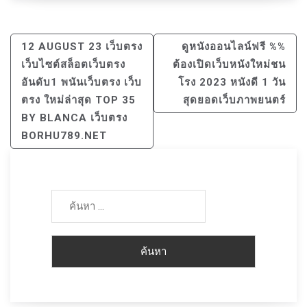
แนะแนว
12 AUGUST 23 เว็บตรง
ดูหนังออนไลน์ฟรี %%
เรื่อง
เว็บไซต์สล็อตเว็บตรง
ต้องเปิดเว็บหนังใหม่ชน
อันดับ1 พนันเว็บตรง เว็บ
โรง 2023 หนังดี 1 วัน
ตรง ใหม่ล่าสุด TOP 35
สุดยอดเว็บภาพยนตร์
BY BLANCA เว็บตรง
BORHU789.NET
ค้นหา
สำหรับ: