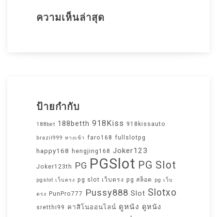
ความเห็นล่าสุด
ป้ายกำกับ
918Kiss
188betth
918kissauto
188bet
faro168
fullslotpg
brazil999 ทางเข้า
Joker123
happy168
hengjing168
PGSlot
PG Slot
PG
Joker123th
pg slot เว็บตรง
pg สล็อต
pgslot เว็บตรง
pg เว็บ
Slotxo
Pussy888
Slot
PunPro777
ตรง
ดูหนัง
ดูหนัง
คาสิโนออนไลน์
sretthi99