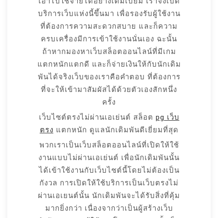
เอาไปใช้จ่ายได้อย่างเต็มเปี่ยม เราจึงเปิด
บริการเว็บแห่งนี้ขึ้นมา เพื่อรองรับผู้ใช้งาน
ที่ต้องการความสะดวกสบาย และก็ความ
ครบเครื่องมีการเข้าใช้งานนั่นเอง ฉะนั้น
ถ้าหากมองหาเว็บสล็อตออนไลน์ที่มีเกม
แตกหนักแตกดี และก็จ่ายเงินให้กับนักเดิม
พันได้จริงเว็บของเราคือคำตอบ ที่ต้องการ
ที่จะให้เข้ามาสัมผัสได้ด้วยตัวเองสักหนึ่ง
ครั้ง
เว็บไซต์ตรงไม่ผ่านเอเย่นต์ สล็อต
pg เว็บ
ตรง
แตกหนัก ดูแลนักเดิมพันดีเยี่ยมที่สุด
พวกเราเป็นเว็บสล็อตออนไลน์ที่เปิดให้ใช้
งานแบบไม่ผ่านเอเย่นต์ เพื่อนักเดิมพันนั้น
ได้เข้าใช้งานกับเว็บไซต์นี้โดยไม่ต้องเป็น
กังวล การเปิดให้ใช้บริการเป็นเว็บตรงไม่
ผ่านเอเยนต์นั้น นักเดิมพันจะได้รับสิ่งที่คุ้ม
มากยิ่งกว่า เนื่องจากว่าเป็นผู้สร้างเว็บ