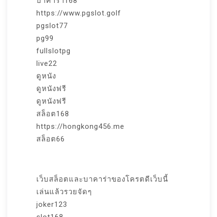
บาคาร่า168
https://www.pgslot.golf
pgslot77
pg99
fullslotpg
live22
ดูหนัง
ดูหนังฟรี
ดูหนังฟรี
สล็อต168
https://hongkong456.me
สล็อต66
เว็บสล็อตและบาคาร่าของโครตดีเว็บนี้
เล่นแล้วรวยจัดๆ
joker123
slot168