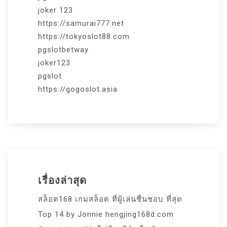
joker 123
https://samurai777.net
https://tokyoslot88.com
pgslotbetway
joker123
pgslot
https://gogoslot.asia
เรื่องล่าสุด
สล็อต168 เกมสล็อต ที่ผู้เล่นชื่นชอบ ที่สุด
Top 14 by Jonnie hengjing168d.com