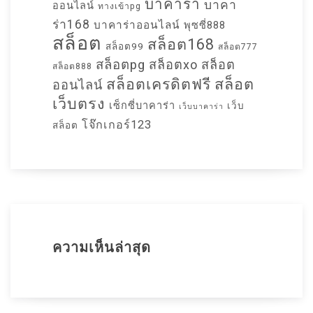
บาคาร่า
บาคา
ออนไลน์
ทางเข้าpg
ร่า168
บาคาร่าออนไลน์
พุซซี่888
สล็อต
สล็อต168
สล็อต99
สล็อต777
สล็อตpg
สล็อตxo
สล็อต
สล็อต888
สล็อตเครดิตฟรี
สล็อต
ออนไลน์
เว็บตรง
เซ็กซี่บาคาร่า
เว็บ
เว็บบาคาร่า
โจ๊กเกอร์123
สล็อต
ความเห็นล่าสุด