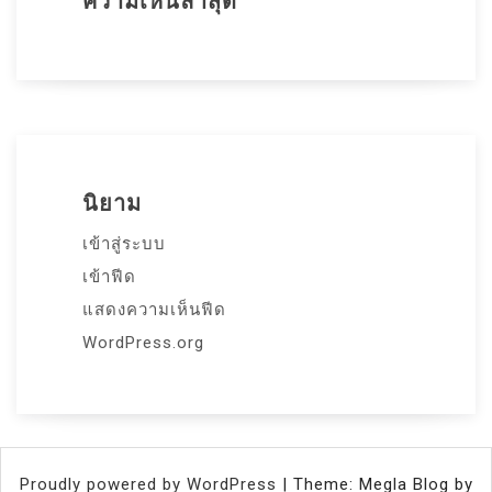
ความเห็นล่าสุด
นิยาม
เข้าสู่ระบบ
เข้าฟีด
แสดงความเห็นฟีด
WordPress.org
Proudly powered by WordPress
|
Theme: Megla Blog by