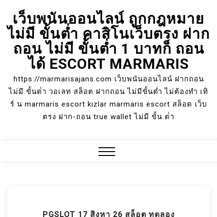
Skip
เว็บพนันออนไลน์ ถูกกฎหมาย
to
ไม่มี ขั้นต่ำ คาสิโนเว็บตรง ฝาก
content
ถอน ไม่มี ขั้นต่ำ 1 บาทก็ ถอน
ได้ ESCORT MARMARIS
https://marmarisajans.com เว็บพนันออนไลน์ ฝากถอน
ไม่มี ขั้นต่ํา วอเลท สล็อต ฝากถอน ไม่มีขั้นต่ำ ไม่ต้องทำ เทิ
ร์ น marmaris escort kızlar marmaris escort สล็อต เว็บ
ตรง ฝาก-ถอน true wallet ไม่มี ขั้น ต่ํา
Close
Menu
PGSLOT 17 สิงหา 26 สล็อต ทดลอง