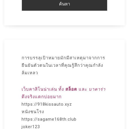
การบรรลุเป้าหมายมักมีสาเหตุมาจากการ
ยืนยันตัวตนในเวลาที่คุณรู้สึกว่าคุณกำลัง
ล้มเหลว
เว็บคาสิโนน่าเล่น ทั้ง
สล็อต
และ
บาคาร่า
ตึงจริงแตกบ่อยมาก
https://918kissauto.xyz
หนังชนโรง
https://sagame168th.club
joker123