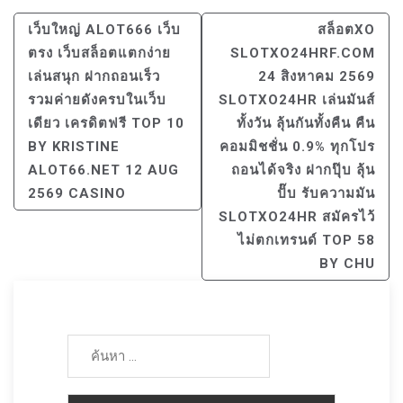
แนะแนว
เว็บใหญ่ ALOT666 เว็บ
สล็อตXO
เรื่อง
ตรง เว็บสล็อตแตกง่าย
SLOTXO24HRF.COM
เล่นสนุก ฝากถอนเร็ว
24 สิงหาคม 2569
รวมค่ายดังครบในเว็บ
SLOTXO24HR เล่นมันส์
เดียว เครดิตฟรี TOP 10
ทั้งวัน ลุ้นกันทั้งคืน คืน
BY KRISTINE
คอมมิชชั่น 0.9% ทุกโปร
ALOT66.NET 12 AUG
ถอนได้จริง ฝากปุ๊บ ลุ้น
2569 CASINO
ปั๊บ รับความมัน
SLOTXO24HR สมัครไว้
ไม่ตกเทรนด์ TOP 58
BY CHU
ค้นหา
สำหรับ: