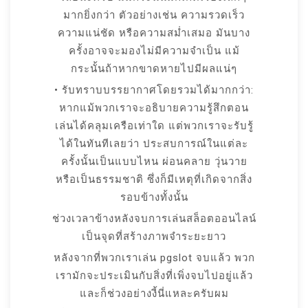
มากยิ่งกว่า ตัวอย่างเช่น ความรวดเร็ว
ความแน่ชัด หรือความสม่ำเสมอ มันบาง
ครั้งอาจจะมองไม่มีความจำเป็น แม้
กระนั้นถ้าหากขาดหายไปมีผลแน่ๆ
• รับทราบบรรยากาศโดยรวมได้มากกว่า:
หากแม้พวกเราจะอธิบายความรู้สึกตอน
เล่นได้คลุมเครือเท่าใด แต่พวกเราจะรับรู้
ได้ในทันทีเลยว่า ประสบการณ์ในแต่ละ
ครั้งนั้นเป็นแบบไหน ผ่อนคลาย วุ่นวาย
หรือเป็นธรรมชาติ ซึ่งก็มีเหตุที่เกิดจากสิ่ง
รอบข้างทั้งนั้น
ช่วงเวลาข้างหลังจบการเล่นสล็อตออนไลน์
เป็นจุดที่สร้างภาพจำระยะยาว
หลังจากที่พวกเราเล่น pgslot จบแล้ว พวก
เรามักจะประเมินกับสิ่งที่เพิ่งจบไปอยู่แล้ว
และก็ช่วงอย่างงี้นี่แหละครับผม