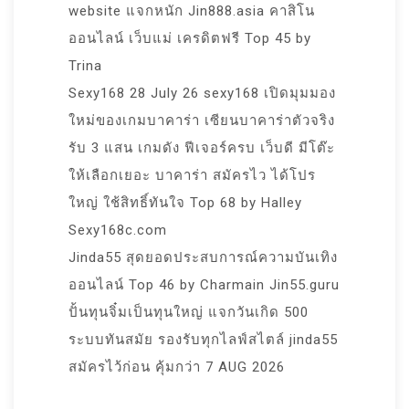
website แจกหนัก Jin888.asia คาสิโน
ออนไลน์ เว็บแม่ เครดิตฟรี Top 45 by
Trina
Sexy168 28 July 26 sexy168 เปิดมุมมอง
ใหม่ของเกมบาคาร่า เซียนบาคาร่าตัวจริง
รับ 3 แสน เกมดัง ฟีเจอร์ครบ เว็บดี มีโต๊ะ
ให้เลือกเยอะ บาคาร่า สมัครไว ได้โปร
ใหญ่ ใช้สิทธิ์ทันใจ Top 68 by Halley
Sexy168c.com
Jinda55 สุดยอดประสบการณ์ความบันเทิง
ออนไลน์ Top 46 by Charmain Jin55.guru
ปั้นทุนจิ๋มเป็นทุนใหญ่ แจกวันเกิด 500
ระบบทันสมัย รองรับทุกไลฟ์สไตล์ jinda55
สมัครไว้ก่อน คุ้มกว่า 7 AUG 2026