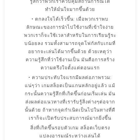
รู้สึกว่าพวกเราควบคุมสถานการณ์ได้
ทำให้มั่นใจมากขึ้นด้วย
• ตกลงใจได้เร็วขึ้น: เมื่อพวกเราพบ
ลักษณะของการนำไปใช้งานที่เข้าใจง่าย
พวกเราก็จะใช้เวลาสำหรับในการเรียนรู้ระ
บน้อยลง รวมทั้งสามารถจุดโฟกัสกับเกมที่
อยากจะเล่นได้มากขึ้นด้วย ด้วยเหตุว่า
ความรู้สึกที่ว่าใช้งานเป็น มันคือการสร้าง
ความตรึงใจตั้งแต่ตอนแรก
• ความประทับใจแรกมีผลต่อภาพรวม:
แน่ๆว่า เกมสล็อตเป็นแกนหลักอยู่แล้ว แม้
กระนั้นความรู้สึกที่เกิดขึ้นก่อนเริ่มเล่น มัน
ส่งผลต่อแนวทางที่เรารับรู้สิ่งต่างๆต่อจาก
นั้นด้วย ถ้าหากจุดกำเนิดเป็นไปในทางที่ดี
เราก็จะเปิดรับประสบการณ์มากยิ่งขึ้น
สิ่งที่เกิดขึ้นรอบตัวเกม สล็อตเว็บตรง
แปลงอารมณ์ระหว่างเล่นได้