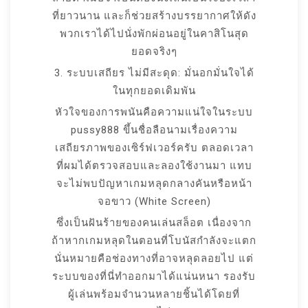
ที่ยาวนาน และก็ช่วยสร้างบรรยากาศให้ดัง
พวกเราได้ไปนั่งพักผ่อนอยู่ในคาสิโนสุด
ยอดจริงๆ
3. ระบบเสถียร ไม่มีสะดุด: มั่นอกมั่นใจได้
ในทุกยอดเดิมพัน
หัวใจของการพนันคือความแน่ใจในระบบ
pussy888 ขึ้นชื่อลือนามเรื่องความ
เสถียรภาพของเซิร์ฟเวอร์ครับ ตลอดเวลา
ที่ผมได้ตรวจสอบและลองใช้งานมา แทบ
จะไม่พบปัญหาเกมหลุดกลางคันหรือหน้า
จอขาว (White Screen)
ซึ่งเป็นฝันร้ายของคนเล่นสล็อต เนื่องจาก
ถ้าหากเกมหลุดในตอนที่โบนัสกำลังจะแตก
นั่นหมายคือช่องทางที่อาจหลุดลอยไป แต่
ระบบของที่นี่ทำออกมาได้แน่นหนา รองรับ
ผู้เล่นพร้อมจำนวนหลายชิ้นได้โดยที่