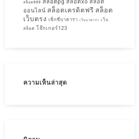
สล็อตpg
สล็อตxo
สล็อต
สล็อต888
สล็อตเครดิตฟรี
สล็อต
ออนไลน์
เว็บตรง
เซ็กซี่บาคาร่า
เว็บ
เว็บบาคาร่า
โจ๊กเกอร์123
สล็อต
ความเห็นล่าสุด