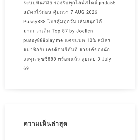
ระบบทันสมัย รองรับทุกไลฟ์สไตล์ jinda55
สมัครไว้ก่อน คุ้มกว่า 7 AUG 2026
Pussy888 โปรคุ้มทุกวัน เล่นสนุกได้
มากกว่าเดิม Top 87 by Joellen
pussy888play.me แคชแบค 10% สมัคร
สมาชิกกับเครดิตฟรีทันที สวรรค์ของนัก
ลงทุน พุซซี่888 พร้อมแล้ว ลุยเลย 3 July
69
ความเห็นล่าสุด