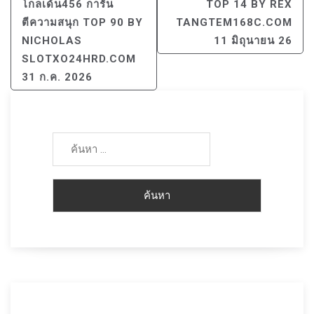
โกลเด้น456 การัน
TOP 14 BY REX
ตีความสนุก TOP 90 BY
TANGTEM168C.COM
NICHOLAS
11 มิถุนายน 26
SLOTXO24HRD.COM
31 ก.ค. 2026
ค้นหา
สำหรับ: