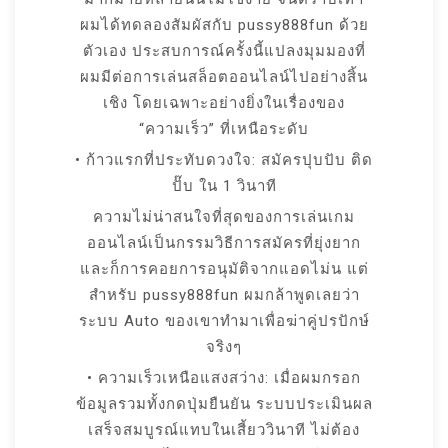
ผมได้ทดลองสัมผัสกับ pussy888fun ด้วย
ตัวเอง ประสบการณ์ครั้งนี้แปลงมุมมองที่
ผมมีต่อการเล่นสล็อตออนไลน์ไปอย่างสิ้น
เชิง โดยเฉพาะอย่างยิ่งในเรื่องของ
“ความเร็ว” ที่เหนือระดับ
• ก้าวแรกที่ประทับดวงใจ: สมัครปุบปับ ติด
ปั๊บ ใน 1 วินาที
ความไม่น่าสนใจที่สุดของการเล่นเกม
ออนไลน์เป็นกรรมวิธีการสมัครที่ยุ่งยาก
และก็การคอยการอนุมัติจากแอดไม่น แต่
สำหรับ pussy888fun ผมกล้าพูดเลยว่า
ระบบ Auto ของเขาทำมาเพื่อฆ่าคู่ปรปักษ์
จริงๆ
• ความเร็วเหนือแสงสว่าง: เมื่อผมกรอก
ข้อมูลรวมทั้งกดปุ่มยืนยัน ระบบประเมินผล
เสร็จสมบูรณ์แทบในเสี้ยววินาที ไม่ต้อง