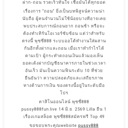
ฝาก-ถอน รวดเร็วทันใจ เชื่อมั่นได้ทุกยอด
เรื่องการ “ถอน” ยิ่งเป็นบทพิสูจน์ความน่า
นับถือ ผู้คนจำนวนไม่ใช้น้อยบางทีอาจเคย
พบประสบการณ์ถอนยาก ถอนช้า หรือจะ
ต้องทำเทิร์นโอเวอร์ซับซ้อน แต่ว่าสำหรับ
ตรงนี้ พุซซี่888 ระบบออโต้ทำงานใส่ผสาน
กันอีกทั้งฝากและถอน เมื่อเราทำกำไรได้
ตามเป้า ผู้กระทำดถอนเงินแล้วมองเห็น
ยอดเด้งฝากบัญชีธนาคารภายในช่วงเวลา
อันเร็ว มันเป็นความฟินระดับ 10 ที่ช่วย
ยืนยันว่า ความปลอดภัยและเสถียรภาพ
ทางด้านการเงิน ของตรงนี้อยู่ในระดับมือ
โปร
คาสิโนออนไลน์ พุซซี่888
pussy888fun.live 14 มิ.ย. 2569 Lilla ยืน 1
เรื่องเกมสล็อต พุซซี่888สมัครฟรี Top 49
ขอขอบพระคุณwebsite
pussy888