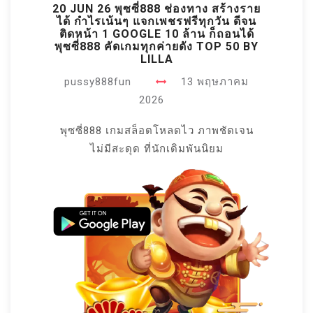
20 JUN 26 พุซซี่888 ช่องทาง สร้างราย
ได้ กำไรเน้นๆ แจกเพชรฟรีทุกวัน ดีจน
ติดหน้า 1 GOOGLE 10 ล้าน ก็ถอนได้
พุซซี่888 คัดเกมทุกค่ายดัง TOP 50 BY
LILLA
pussy888fun
13 พฤษภาคม
2026
พุซซี่888 เกมสล็อตโหลดไว ภาพชัดเจน
ไม่มีสะดุด ที่นักเดิมพันนิยม