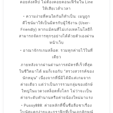
คอยส่งสลิป ไม่ต้องคอยคอนเฟิร์มใน Line
ให้เสียเวล่ำเวลา
• ความง่ายที่คนใดกันก็ทำเป็น: เมนูถูก
ดีไซน์มาให้เป็นมิตรกับผู้ใช้งาน (User-
Friendly) หากแม้คนที่ไม่เก่งเทคโนโลยีก็
สามารถจัดการทุกๆอย่างได้ด้วยตัวเองผ่าน
หน้าเว็บ
• อาณาจักรเกมสล็อต: รวมทุกค่ายไว้ในที่
เดียว
ภายหลังจากผ่านด่านการสมัครที่เร็วที่สุด
ในชีวิตมาได้ ผมก็เจอกับ “สรวงสวรรค์ของ
นักหมุน” เนื่องจากที่นี่มิได้มีแค่เกมจาก
ค่ายเดียว แต่ว่าเป็นการรวมกลุ่มของยักษ์
ใหญ่ในแวดวงสล็อตทั้งโลก ไม่ว่าจะเป็น
ค่ายระดับตำนานหรือค่ายน้องใหม่มาแรง
• Pussy888: ค่ายหลักที่ขึ้นชื่อลือชาเรื่อง
โบนัสแตกง่ายและกราฟิกที่เป็นเอกลักษณ์