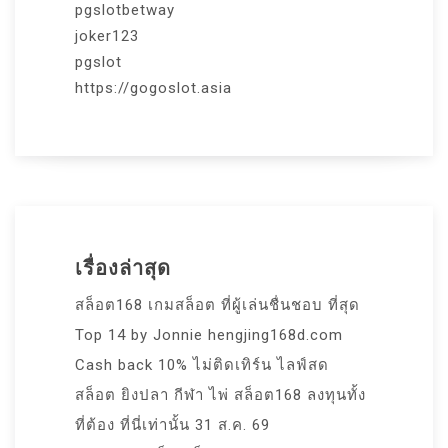
pgslotbetway
joker123
pgslot
https://gogoslot.asia
เรื่องล่าสุด
สล็อต168 เกมสล็อต ที่ผู้เล่นชื่นชอบ ที่สุด
Top 14 by Jonnie hengjing168d.com
Cash back 10% ไม่ติดเทิร์น ไลฟ์สด
สล็อต ยิงปลา กีฬา ไพ่ สล็อต168 ลงทุนทั้ง
ที่ต้อง ที่นี่เท่านั้น 31 ส.ค. 69