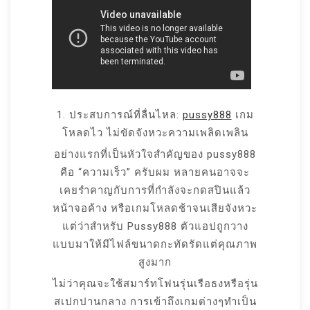
1. ประสบการณ์ที่ลื่นไหล:
pussy888
เกม
โหลดไว ไม่ขัดจังหวะความเพลิดเพลิน
อย่างแรกที่เป็นหัวใจสำคัญของ pussy888
คือ “ความเร็ว” ครับผม หลายคนอาจจะ
เคยรำคาญกับการที่กำลังจะกดสปินแล้ว
หน้าจอค้าง หรือเกมโหลดช้าจนเสียจังหวะ
แต่ว่าสำหรับ Pussy888 ตัวแอปถูกวาง
แบบมาให้มีไฟล์ขนาดกะทัดรัดแต่คุณภาพ
สูงมาก
ไม่ว่าคุณจะใช้สมาร์ทโฟนรุ่นเรือธงหรือรุ่น
สเปกปานกลาง การเข้าถึงเกมต่างๆทำเป็น