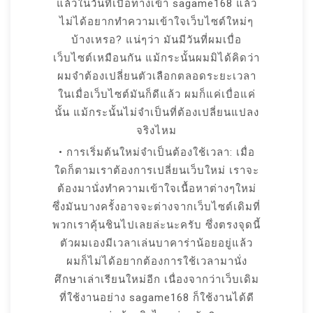
แล้วในวันที่เบื่อทางเข้า sagame168 แล้ว
ไม่ได้อยากทำความเข้าใจเว็บไซต์ใหม่ๆ
บ้างเหรอ? แน่ๆว่า มันมีวันที่ผมเบื่อ
เว็บไซต์เหมือนกัน แม้กระนั้นผมมิได้คิดว่า
ผมจำต้องเปลี่ยนตัวเลือกตลอดระยะเวลา
ในเมื่อเว็บไซต์มันก็ดีแล้ว ผมก็แค่เบื่อแค่
นั้น แม้กระนั้นไม่จำเป็นที่ต้องเปลี่ยนแปลง
จริงไหม
• การเริ่มต้นใหม่จำเป็นต้องใช้เวลา: เมื่อ
ใดก็ตามเราต้องการเปลี่ยนเว็บใหม่ เราจะ
ต้องมานั่งทำความเข้าใจเนื้อหาต่างๆใหม่
ซึ่งมันบางครั้งอาจจะต่างจากเว็บไซต์เดิมที่
พวกเราคุ้นชินไปเลยล่ะนะครับ ซึ่งตรงจุดนี้
ตัวผมเองมีเวลาเล่นบาคาร่าน้อยอยู่แล้ว
ผมก็ไม่ได้อยากต้องการใช้เวลามานั่ง
ศึกษาเล่าเรียนใหม่อีก เนื่องจากว่าเว็บเดิม
ที่ใช้งานอย่าง sagame168 ก็ใช้งานได้ดี