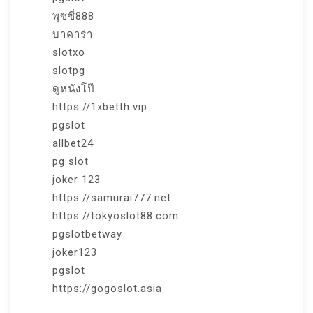
พุซซี่888
บาคาร่า
slotxo
slotpg
ดูหนังโป๊
https://1xbetth.vip
pgslot
allbet24
pg slot
joker 123
https://samurai777.net
https://tokyoslot88.com
pgslotbetway
joker123
pgslot
https://gogoslot.asia