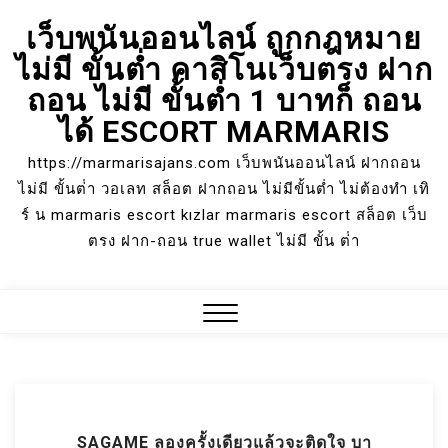
Skip
เว็บพนันออนไลน์ ถูกกฎหมาย
to
ไม่มี ขั้นต่ำ คาสิโนเว็บตรง ฝาก
content
ถอน ไม่มี ขั้นต่ำ 1 บาทก็ ถอน
ได้ ESCORT MARMARIS
https://marmarisajans.com เว็บพนันออนไลน์ ฝากถอน
ไม่มี ขั้นต่ํา วอเลท สล็อต ฝากถอน ไม่มีขั้นต่ำ ไม่ต้องทำ เทิ
ร์ น marmaris escort kızlar marmaris escort สล็อต เว็บ
ตรง ฝาก-ถอน true wallet ไม่มี ขั้น ต่ํา
Close
Menu
SAGAME ลองครั้งเดียวแล้วจะติดใจ บา