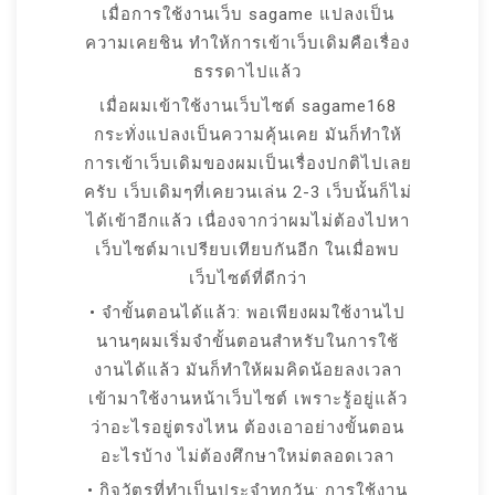
เมื่อการใช้งานเว็บ sagame แปลงเป็น
ความเคยชิน ทำให้การเข้าเว็บเดิมคือเรื่อง
ธรรดาไปแล้ว
เมื่อผมเข้าใช้งานเว็บไซต์ sagame168
กระทั่งแปลงเป็นความคุ้นเคย มันก็ทำให้
การเข้าเว็บเดิมของผมเป็นเรื่องปกติไปเลย
ครับ เว็บเดิมๆที่เคยวนเล่น 2-3 เว็บนั้นก็ไม่
ได้เข้าอีกแล้ว เนื่องจากว่าผมไม่ต้องไปหา
เว็บไซต์มาเปรียบเทียบกันอีก ในเมื่อพบ
เว็บไซต์ที่ดีกว่า
• จำขั้นตอนได้แล้ว: พอเพียงผมใช้งานไป
นานๆผมเริ่มจำขั้นตอนสำหรับในการใช้
งานได้แล้ว มันก็ทำให้ผมคิดน้อยลงเวลา
เข้ามาใช้งานหน้าเว็บไซต์ เพราะรู้อยู่แล้ว
ว่าอะไรอยู่ตรงไหน ต้องเอาอย่างขั้นตอน
อะไรบ้าง ไม่ต้องศึกษาใหม่ตลอดเวลา
• กิจวัตรที่ทำเป็นประจำทุกวัน: การใช้งาน