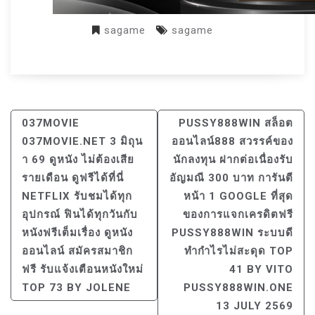
sagame
sagame
แนะแนว
037MOVIE
PUSSY888WIN สล็อต
เรื่อง
037MOVIE.NET 3 มิถุน
ออนไลน์888 สวรรค์ของ
า 69 ดูหนัง ไม่ต้องเสีย
นักลงทุน ฝากต่อเนื่องรับ
รายเดือน ดูฟรีได้ที่นี่
อัญมณี 300 บาท การันตี
NETFLIX รับชมได้ทุก
หน้า 1 GOOGLE ที่สุด
อุปกรณ์ ฟินได้ทุกวันกับ
ของการแจกเครดิตฟรี
หนังฟรีเต็มเรื่อง ดูหนัง
PUSSY888WIN ระบบดี
ออนไลน์ สมัครสมาชิก
ทำกำไรไม่สะดุด TOP
ฟรี รับแจ้งเตือนหนังใหม่
41 BY VITO
TOP 73 BY JOLENE
PUSSY888WIN.ONE
13 JULY 2569