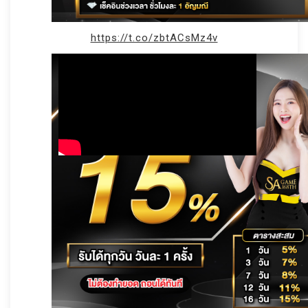
https://t.co/zbtACsMz4v