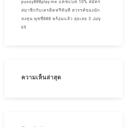
pussy888play.me แคชแบค 10% สมัคร
สมาชิกกับเครดิตฟรีทันที สวรรค์ของนัก
ลงทุน พุซซี่888 พร้อมแล้ว ลุยเลย 3 July
69
ความเห็นล่าสุด