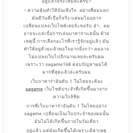
อยู่แล้วจริงไหมล่ะครับ?
• ความคุ้นทำให้บันเทิงใจ: อย่างที่ผมบอก
มันมีวันที่เบื่อก็จริง แต่ผมไม่อยาก
เปลี่ยนแปลงเว็บไซต์เลยจ้ะขอรับ ฮ่า… ผม
อาจจะแค่เบื่อการเล่นบาคาร่าแค่นั้น ด้วย
เหตุนี้ การเลือกอะไรที่เรารู้จักอยู่แล้ว มัน
ทำให้อยู่ด้วยแล้วพอใจมากยิ่งกว่า ผมอาจ
ไม่แปลงเว็บไปอีกนานเลยล่ะครับผม
เพราะว่า sagame168 ตอบปัญหาผมได้
มากที่สุดแล้วล่ะครับผม
เว็บบาคาร่าอันดับ 1 ในไทยจะต้อง
sagame
เว็บไซต์ประจำที่เกิดขึ้นมาจาก
ความใกล้ชิด
การที่เว็บบาคาร่าอันดับ 1 ในไทยอย่าง
sagame เปลี่ยนเป็นเว็บประจำของผมนั้น
มันไม่ได้เกิดขึ้นภายในวันเดียว
อยู่แล้ว แต่มันเกิดขึ้นได้เพราะมีสาเหตุ