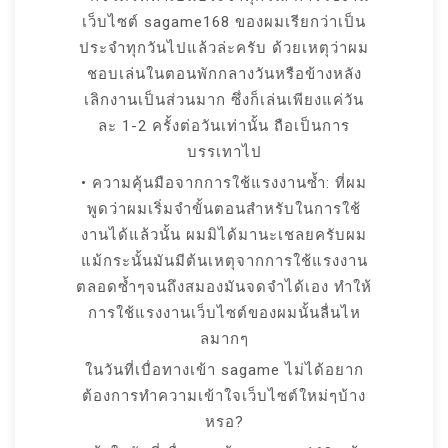
เว็บไซต์ sagame168 ของผมเรียกว่าเป็น
ประจำทุกวันไปแล้วล่ะครับ ด้วยเหตุว่าผม
ชอบเล่นในตอนพักกลางวันหรือข้างหลัง
เลิกงานเป็นส่วนมาก ซึ่งก็เล่นเพียงแค่วัน
ละ 1-2 ครั้งต่อวันเท่านั้น ถือเป็นการ
บรรเทาไป
• ความคุ้นมือจากการใช้แรงงานซ้ำ: ที่ผม
พูดว่าผมเริ่มจำขั้นตอนสำหรับในการใช้
งานได้แล้วนั้น ผมมิได้มานะเชลยครับผม
แม้กระนั้นมันมีต้นเหตุจากการใช้แรงงาน
ตลอดซ้ำๆจนถึงสมองมันจดจำได้เอง ทำให้
การใช้แรงงานเว็บไซต์ของผมนั้นลื่นไห
ลมากๆ
ในวันที่เบื่อทางเข้า sagame ไม่ได้อยาก
ต้องการทำความเข้าใจเว็บไซต์ใหม่ๆบ้าง
หรอ?