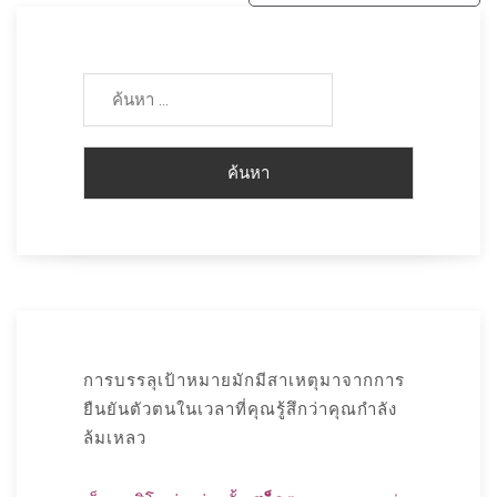
ค้นหา
สำหรับ:
การบรรลุเป้าหมายมักมีสาเหตุมาจากการ
ยืนยันตัวตนในเวลาที่คุณรู้สึกว่าคุณกำลัง
ล้มเหลว