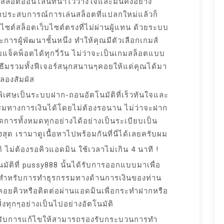
ล็อตออนไลน์ที่น่าไว้วางใจและมั่นคงอย่าง
หาประสบการณ์การเล่นสล็อตที่แปลกใหม่แล้วก็
ไซต์สล็อตเว็บไซต์ตรงที่ไม่ผ่านผู้แทน ด้วยระบบ
การผู้พัฒนาชั้นหนึ่ง ทำให้คุณมีตัวเลือกเกมส์
บแจ็คพ็อตได้ทุกวี่วัน ไม่ว่าจะเป็นเกมสล็อตแบบ
ธีมรวมทั้งฟีเจอร์สนุกสนานๆคอยให้แด่คุณได้มา
ลองสัมผัส
นพิเศษเป็นระบบฝาก-ถอนอัตโนมัติที่เร็วทันใจและ
รมทางการเงินได้โดยไม่ต้องรอนาน ไม่ว่าจะฝาก
ารทั้งหมดทุกอย่างได้อย่างเป็นระเบียบเป็น
งสุด เรามาดูเนื้อหาไปพร้อมกันที่นี่ได้เลยครับผม
ไม่ต้องรอคิวแอดมิน ใช้เวลาไม่เกิน 4 นาที !
ติที่ pussy888 นั้นได้รับการออกแบบมาเพื่อ
หรับการทำธุรกรรมทางด้านการเงินของท่าน
งคอยคิวหรือติดต่อผ่านแอดมินเพื่อกระทำฝากหรือ
ิ่งทุกๆอย่างเป็นไปอย่างอัตโนมัติ
รับการแก้ไขให้สามารถรองรับกระบวนการทำ