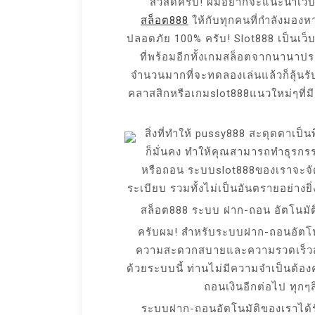
สวัสดีครับ! ผมอยากจะแนะนำเว็บส
สล็อต888
ให้กับทุกคนที่กำลังมอง
ปลอดภัย 100% ครับ! Slot888 เป็นเว็บ
ที่พร้อมอีกทั้งเกมสล็อตจากนานาประ
จำนวนมากที่จะทดลองเล่นแล้วก็ลุ้นรั
คลาสสิกหรือเกมslot888แนวใหม่ๆที่มี
สิ่งที่ทำให้ pussy888 สะดุดตาเป็
ก็มั่นคง ทำให้คุณสามารถทำธุรกร
หรือถอน ระบบslot888ของเราจะจัดก
ระเบียบ รวมทั้งไม่เป็นอันตรายอย่างยิ่
สล็อต888 ระบบ ฝาก-ถอน อัตโนมัติ 
ครับผม! สำหรับระบบฝาก-ถอนอัตโนมั
ความสะดวกสบายและความรวดเร็วสำ
ด้วยระบบนี้ ท่านไม่มีความจำเป็นต้อ
ถอนเงินอีกต่อไป ทุกๆส
ระบบฝาก-ถอนอัตโนมัติของเราได้