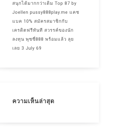
สนุกได้มากกว่าเดิม Top 87 by
Joellen pussy888play.me แคช
แบค 10% สมัครสมาชิกกับ
เครดิตฟรีทันที สวรรค์ของนัก
ลงทุน พุซซี่888 พร้อมแล้ว ลุย
เลย 3 July 69
ความเห็นล่าสุด