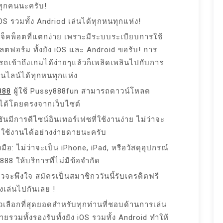
ทุกคนนะครับ!
 รวมทั้ง Andriod เล่นได้ทุกหนทุกแห่ง!
งแจ็คพ็อตที่แตกง่าย เพราะมีระบบระเบียบการใช้
พลตฟอร์ม ทั้งยัง iOS และ Android ขอรับ! การ
รถเข้าถึงเกมได้ง่ายๆแล้วก็เพลิดเพลินไปกับการ
นไลน์ได้ทุกหนทุกแห่ง
่888
ผู้ใช้ Pussy888fun สามารถดาวน์โหลด
ได้โดยตรงจากเว็บไซต์
ชันมีการดีไซน์อินเทอร์เฟซที่ใช้งานง่าย ไม่ว่าจะ
ถใช้งานได้อย่างง่ายดายนะครับ
ือ: ไม่ว่าจะเป็น iPhone, iPad, หรือวัสดุอุปกรณ์
888 ให้บริการที่ไม่มีข้อจำกัด
จะพึงใจ สมัครเป็นสมาชิกววันนี้รับเครดิตฟรี
เล่นไปกันเลย !
ัวเลือกที่สุดยอดสำหรับทุกท่านที่ชอบด้านการเล่น
ยรวมทั้งรองรับทั้งยัง iOS รวมทั้ง Android ทำให้