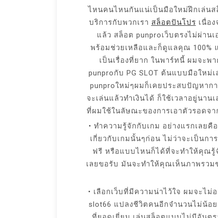
ไหนคนไหนกันแน่เป็นมือใหม่ฝึกเล่นสล็
บริการกับพวกเรา
สล็อตปันโปร
เนื่อง
แล้ว สล็อต punproเว็บตรงไม่ผ่านเอ
พร้อมช่วยเหลือและก็ดูแลคุณ 100% 
เป็นเรื่องที่ยาก ในพาร์ทนี้ ผมจะ
punproกับ PG SLOT ต้นแบบมือใหม่เล
punproใหม่ๆผมก็เคยประสบปัญหาการเล
จะเล่นแล้วทำเงินได้ ก็ใช้เวลาอยู่นานเ
ที่ผมใช้ในลัษณะของการเอาตัวรอดจากก
• ทำความรู้จักกับเกม อย่างแรกเลยค
เกี่ยวกับเกมนั้นๆก่อน ไม่ว่าจะเป็น
ฟรี หรือแบบไหนก็ได้ที่จะทำให้คุณรู
เลยขอรับ มันจะทำให้คุณเห็นภาพรวมของเ
• เลือกเว็บที่มีความน่าไว้ใจ ผมจะไม
slot66 แปลงชีวิตคนอีกจำนวนไม่น้อย
ที่ยอดเยี่ยม เล่นสล็อตแบบไม่มีอันตร