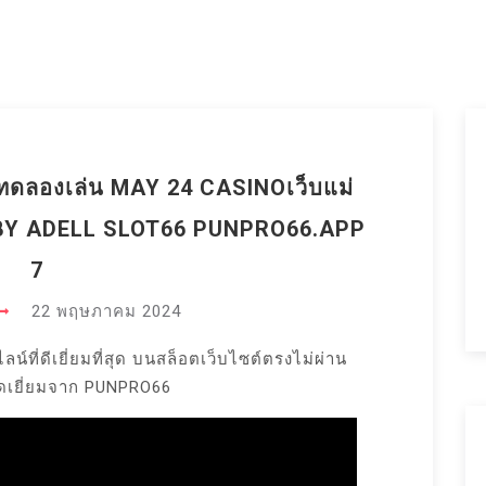
ดลองเล่น MAY 24 CASINOเว็บแม่
1 BY ADELL SLOT66 PUNPRO66.APP
7
22 พฤษภาคม 2024
ที่ดีเยี่ยมที่สุด บนสล็อตเว็บไซต์ตรงไม่ผ่าน
ยอดเยี่ยมจาก PUNPRO66