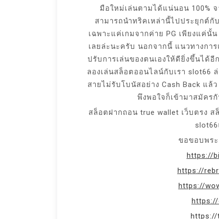
มือใหม่เล่นตามได้แน่นอน 100% จา
สามารถนำทริคเหล่านี้ไปประยุกต์กั
เฉพาะแค่เกมจากค่าย PG เพียงแค่นั้
เลยล่ะนะครับ นอกจากนี้ แนวทางการเล
ปรับการเล่นของตนเองให้ดียิ่งขึ้นได้
ลองเล่นสล็อตออนไลน์กับเรา slot66 
สายไม่รับโบนัสอย่าง Cash Back แล้ว ก
พึงพอใจก็เข้ามาสมัคร
สล็อตฝากถอน true wallet เว็บตรง ส
slot6
ขอขอบพระค
https://
https://reb
https://wo
https:/
https:/