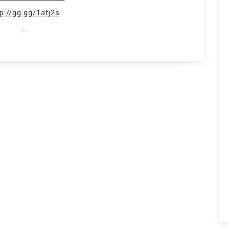
p://gg.gg/1atj2s
…