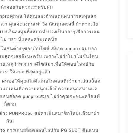
หน้าจอยกับพวกเราครับผม
punproทุกหน ให้คุณลองกำหนดแผนการลงทุนสัก
นว่า คุณจะลงทุนเท่าใด เงินทุนตรงนี้ ถ้าหากเสีย
งเงินลงทุนทั้งหมดทั้งปวงเป็นกองๆเพื่อการเล่น
ไม่ ฯลฯ นี่แหละครับเทคนิค
รโมชั่นต่างๆของเว็บไซต์ สล็อต punpro ผมบอก
บสุดๆเลยจ๊ะนะครับ เพราะไม่ว่าโปรโมชั่นไหน
ด้วยเหตุว่าพวกเราดีไซน์มาเพื่อให้ตอบโจทย์กับ
ราให้เยอะที่สุดอยู่แล้ว
ย ผมขอให้คุณมีสติเสมอในตอนที่เข้ามาเล่นสล็อต
้วแต่เล่นเพื่อความสนุกแล้วก็ความสนุกสนานแค่
การเล่นสล็อต punproเสมอ ไม่ว่าคุณจะชนะหรือแพ้
ก็ตาม
มอย่าง PUNPRO66 สมัครเป็นสมาชิกใหม่แล้วมาฝ่า
กัน!
w to การเล่นสล็อตออนไลน์กับ PG SLOT ต้นแบบ