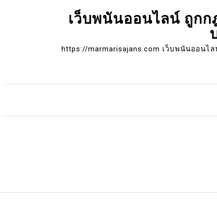
Skip
เว็บพนันออนไลน์ ถูกกฎ
to
content
https://marmarisajans.com เว็บพนันออนไลน์ ฝ