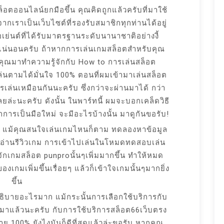
อตออนไลน์ยกมือขึ้น คุณคิดถูกแล้วครับที่มาใช้
จากเราเป็นเว็บไซต์ที่รองรับสมาชิกทุกท่านได้อยู่
เย่นต์ที่ได้รับมาตรฐานระดับนานาชาติอย่างงี้
แน่นอนครับ ถ้าหากการเล่นเกมสล็อตสำหรับคุณ
พาคุณมาทำความรู้จักกับ How to การเล่นสล็อต
่นตามได้มั่นใจ 100% ตอนที่ผมเข้ามาเล่นสล็อต
่นเหมือนกันนะครับ ซึ่งกว่าจะผ่านมาได้ กว่า
ลยล่ะนะครับ ดังนั้น ในพาร์ทนี้ ผมจะบอกเคล็ดวิธี
ารเป็นมือใหม่ จะมีอะไรบ้างนั้น มาดูกันขอรับ!
ือ แม้คุณสนใจเล่นเกมไหนก็ตาม ทดลองหาข้อมูล
การอ่านรีวิวเกม การเข้าไปเล่นในโหมดทดสอบเล่น
้จักเกมสล็อต punproนั้นๆเพิ่มมากขึ้น ทำให้หมด
กมเพิ่มขึ้นเรื่อยๆ แล้วก็เข้าใจเกมนั้นๆมากยิ่ง
ขึ้น
่อธิบายอะไรมาก แม้กระนั้นการเลือกใช้บริการกับ
มาแล้วนะครับ กับการใช้บริการสล็อต66เว็บตรง
าย 100% ยังไงมันก็ดีที่สุดแล้วล่ะขอรับ หากคุณ