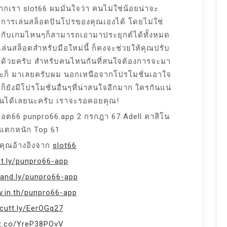
กเรา slot66 ผมมั่นใจว่า คนไม่ใช่น้อยน่าจะ
บการเล่นสล็อตปันโปรของคุณเองได้ โดยไม่ใช่
น กับเกมไหนๆก็สามารถเอามาประยุกต์ได้ทั้งหมด
่นสล็อตสำหรับมือใหม่นี้ ก็คงจะช่วยให้คุณปรับ
อีกด้วยครับ สำหรับคนไหนกันที่สนใจต้องการจะมา
ล่ะก็ มาเลยครับผม นอกเหนือจากโปรโมชั่นเอาใจ
็ยังมีโปรโมชั่นอื่นๆที่น่าสนใจอีกมาก ใครกันแน่
กันได้เลยนะครับ เราจะรอคอยคุณ!
ล็อต66 punpro66.app 2 กรกฎา 67 Adell คาสิโน
6แตกหนัก Top 61
ุณอ้างอิงจาก
slot66
bit.ly/punpro66-app
rand.ly/punpro66-app
w.in.th/punpro66-app
/cutt.ly/EerOGq27
/t.co/YreP38POvV