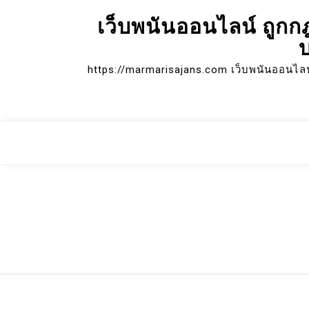
Skip
เว็บพนันออนไลน์ ถูกกฎ
to
content
https://marmarisajans.com เว็บพนันออนไลน์ ฝ