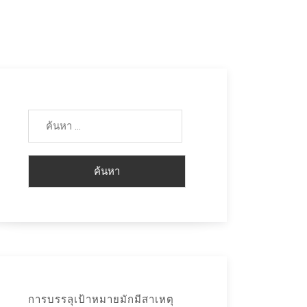
ค้นหา
สำหรับ:
การบรรลุเป้าหมายมักมีสาเหตุ