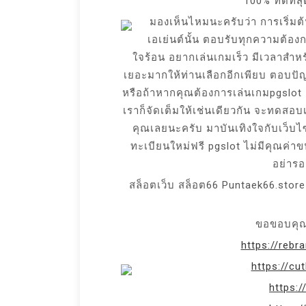
100% ที่ดีที
มองเห็นไหมนะครับว่า การเริ่มต
เอเย่นต์นั้น ตอบรับทุกความต้
ใจร้อน อยากเล่นเกมเร็ว มีเวลาสำหร
เยอะมากให้ท่านเลือกอีกเพียบ ตอบ
หรือถ้าหากคุณต้องการเล่นเกมpgslot เ
เราก็จัดเต็มให้เช่นเดียวกัน จะทดสอบเ
คุณเลยนะครับ มาบันเทิงใจกับเว็บไซต
ทะเบียนใหม่ฟรี pgslot ไม่มีคุณค่า
อย่ารอ
สล็อตเว็บ สล็อต66 Puntaek66.store
ขอขอบคุณ
https://rebr
https://cu
https:/