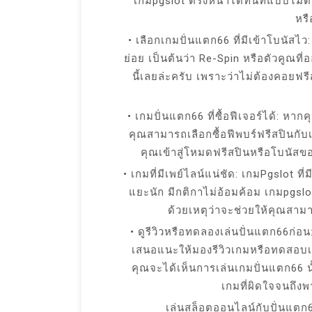
เกมpgslot ตรงหน้าได้ทันทีแบบไม่ต
หรื
• เลือกเกมปั่นแตก66 ที่มีเข้าโบนัสไว
ย่อย เป็นต้นว่า Re-Spin หรือตัวคูณท
นี้เลยล่ะครับ เพราะว่าไม่ต้องคอยฟร
• เกมปั่นแตก66 ที่ซื้อฟีเจอร์ได้: ห
คุณสามารถเลือกซื้อฟีพบร์ฟรีสปินกั
คุณเข้าสู่โหมดฟรีสปินหรือโบนัสข
• เกมที่มีเพย์ไลน์แน่ชัด: เกมPgslot ที่
แยะนัก มีกติกาไม่อ้อมค้อม เกมpgsl
ด้วยเหตุว่าจะช่วยให้คุณสาม
• ดูรีวิวหรือทดลองเล่นปั่นแตก66ก่อน:
เสนอแนะให้มองรีวิวเกมหรือทดสอบเล่
คุณจะได้เห็นการเล่นเกมปั่นแตก66 นั
เกมที่ผิดใจจนถึงพ
เล่นสล็อตออนไลน์กับปั่นแตก6