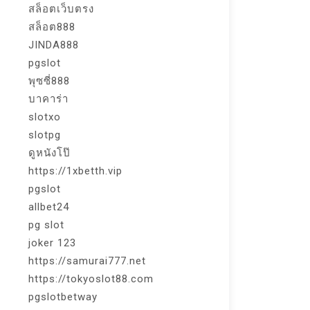
สล็อตเว็บตรง
สล็อต888
JINDA888
pgslot
พุซซี่888
บาคาร่า
slotxo
slotpg
ดูหนังโป๊
https://1xbetth.vip
pgslot
allbet24
pg slot
joker 123
https://samurai777.net
https://tokyoslot88.com
pgslotbetway