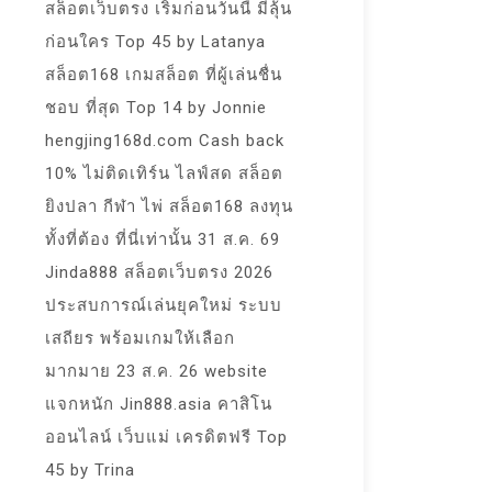
สล็อตเว็บตรง เริ่มก่อนวันนี้ มีลุ้น
ก่อนใคร Top 45 by Latanya
สล็อต168 เกมสล็อต ที่ผู้เล่นชื่น
ชอบ ที่สุด Top 14 by Jonnie
hengjing168d.com Cash back
10% ไม่ติดเทิร์น ไลฟ์สด สล็อต
ยิงปลา กีฬา ไพ่ สล็อต168 ลงทุน
ทั้งที่ต้อง ที่นี่เท่านั้น 31 ส.ค. 69
Jinda888 สล็อตเว็บตรง 2026
ประสบการณ์เล่นยุคใหม่ ระบบ
เสถียร พร้อมเกมให้เลือก
มากมาย 23 ส.ค. 26 website
แจกหนัก Jin888.asia คาสิโน
ออนไลน์ เว็บแม่ เครดิตฟรี Top
45 by Trina