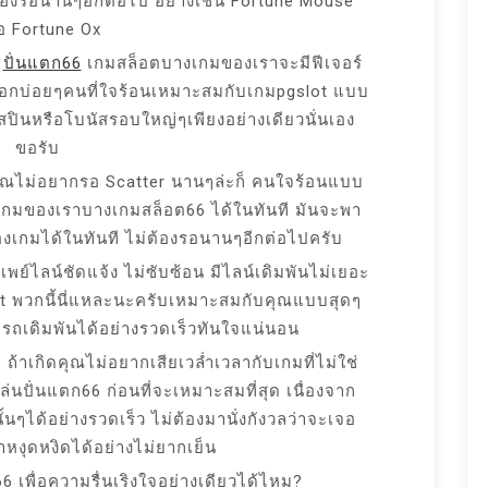
้องรอนานๆอีกต่อไป อย่างเช่น Fortune Mouse
อ Fortune Ox
:
ปั่นแตก66
เกมสล็อตบางเกมของเราจะมีฟีเจอร์
ี่ออกบ่อยๆคนที่ใจร้อนเหมาะสมกับเกมpgslot แบบ
ีสปินหรือโบนัสรอบใหญ่ๆเพียงอย่างเดียวนั่นเอง
ขอรับ
ากคุณไม่อยากรอ Scatter นานๆล่ะก็ คนใจร้อนแบบ
บเกมของเราบางเกมสล็อต66 ได้ในทันที มันจะพา
องเกมได้ในทันที ไม่ต้องรอนานๆอีกต่อไปครับ
มีเพย์ไลน์ชัดแจ้ง ไม่ซับซ้อน มีไลน์เดิมพันไม่เยอะ
ot พวกนี้นี่แหละนะครับเหมาะสมกับคุณแบบสุดๆ
ารถเดิมพันได้อย่างรวดเร็วทันใจแน่นอน
 ถ้าเกิดคุณไม่อยากเสียเวล่ำเวลากับเกมที่ไม่ใช่
นปั่นแตก66 ก่อนที่จะเหมาะสมที่สุด เนื่องจาก
้นๆได้อย่างรวดเร็ว ไม่ต้องมานั่งกังวลว่าจะเจอ
าหงุดหงิดได้อย่างไม่ยากเย็น
6 เพื่อความรื่นเริงใจอย่างเดียวได้ไหม?