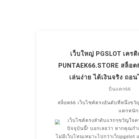
เว็บใหญ่ PGSLOT เครด
PUNTAEK66.STORE สล็อต66
เล่นง่าย ได้เงินจริง ถอ
ปั่นแตก66
สล็อต66 เว็บไซต์ตรงอันดับที่หนึ่งขว
แตกหนัก
เว็บไซต์ตรงลำดับแรกๆขวัญใจ
ปัจจุบันนี้! บอกเลยว่า หากคุณกำล
ไม่มีเว็บไหนเหมาะไปกว่าเว็บpgslot แ