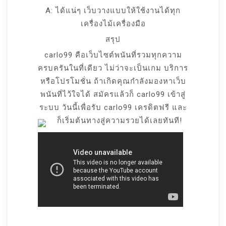
A: ได้แน่ๆ เว็บวางแบบให้ใช้งานได้ทุก
เครื่องไม้เครื่องมือ
สรุป
carlo99 คือเว็บไซต์พนันที่รวมทุกความ
ครบครันในที่เดียว ไม่ว่าจะเป็นเกม บริการ
หรือโปรโมชั่น ถ้าเกิดคุณกำลังมองหาเว็บ
พนันที่ไว้ใจได้ สมัครแล้วก็ carlo99 เข้าสู่
ระบบ วันนี้เพื่อรับ carlo99 เครดิตฟรี และ
ก็เริ่มต้นทางสู่ความรวยได้เลยทันที!
…