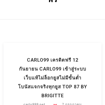
CARLO99 เครดิตฟรี 12
กันยายน CARLO99 เข้าสู่ระบบ
เว็บแท้ไม่ล็อกยูสไม่มีขั้นต่ำ
โบนัสแจกจริงทุกยูส TOP 87 BY
BRIGITTE
carlo999.net
7 กรกฎาคม