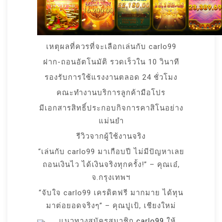
เหตุผลที่ควรที่จะเลือกเล่นกับ carlo99
ฝาก-ถอนอัตโนมัติ รวดเร็วใน 10 วินาที
รองรับการใช้แรงงานตลอด 24 ชั่วโมง
คณะทำงานบริการลูกค้ามือโปร
มีเอกสารสิทธิ์ประกอบกิจการคาสิโนอย่าง
แม่นยำ
รีวิวจากผู้ใช้งานจริง
“เล่นกับ carlo99 มาเกือบปี ไม่มีปัญหาเลย
ถอนเงินไว ได้เงินจริงทุกครั้ง!” – คุณเอ๋,
จ.กรุงเทพฯ
“จับใจ carlo99 เครดิตฟรี มากมาย ได้ทุน
มาต่อยอดจริงๆ” – คุณปูเป้, เชียงใหม่
แนวทางสมัครสมาชิก
carlo99
ให้