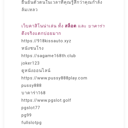
ยืนยันตัวตนในเวลาที่คุณรู้สึกว่าคุณกำลัง
ล้มเหลว
เว็บคาสิโนน่าเล่น ทั้ง
สล็อต
และ
บาคาร่า
ตึงจริงแตกบ่อยมาก
https://918kissauto.xyz
หนังชนโรง
https://sagame168th.club
joker123
ดูหนังออนไลน์
https://www.pussy888play.com
pussy888
บาคาร่า168
https://www.pgslot.golf
pgslot77
pg99
fullslotpg