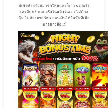
พิเศษสำหรับสมาชิกใหม่และก็เก่า carlo99
เครดิตฟรี แจกจริงวันแล้ววันเล่า ไม่ต้อง
ลุ้น ไม่ต้องฝากก่อน ถอนเงินได้ในทันทีเมื่อ
เอาอย่างข้อแม้