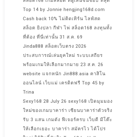
สล็อต168 เกมสล็อต ที่ผู้เล่นชื่นชอบ ที่สุด
Top 14 by Jonnie hengjing168d.com
Cash back 10% ไม่ติดเทิร์น ไลฟ์สด
สล็อต ยิงปลา กีฬา ไพ่ สล็อต168 ลงทุนทั้ง
ที่ต้อง ที่นี่เท่านั้น 31 ส.ค. 69
Jinda888 สล็อตเว็บตรง 2026
ประสบการณ์เล่นยุคใหม่ ระบบเสถียร
พร้อมเกมให้เลือกมากมาย 23 ส.ค. 26
website แจกหนัก Jin888.asia คาสิโน
ออนไลน์ เว็บแม่ เครดิตฟรี Top 45 by
Trina
Sexy168 28 July 26 sexy168 เปิดมุมมอง
ใหม่ของเกมบาคาร่า เซียนบาคาร่าตัวจริง
รับ 3 แสน เกมดัง ฟีเจอร์ครบ เว็บดี มีโต๊ะ
ให้เลือกเยอะ บาคาร่า สมัครไว ได้โปร