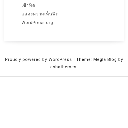
เข้าฟีด
แสดงความเห็นฟีด
WordPress.org
Proudly powered by WordPress
|
Theme: Megla Blog by
ashathemes.