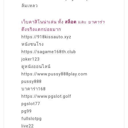
ล้มเหลว
เว็บคาสิโนน่าเล่น ทั้ง
สล็อต
และ
บาคาร่า
ตึงจริงแตกบ่อยมาก
https://918kissauto.xyz
หนังชนโรง
https://sagame168th.club
joker123
ดูหนังออนไลน์
https://www.pussy888play.com
pussy888
บาคาร่า168
https://www.pgslot.golf
pgslot77
pg99
fullslotpg
live22