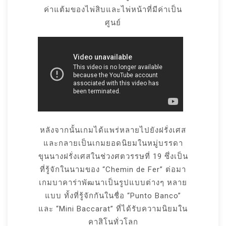
ค่าแต้มของไพ่สิบและไพ่หน้าที่มีค่าเป็น
ศูนย์
หลังจากนั้นเกมได้แพร่หลายไปยังฝรั่งเศส
และกลายเป็นเกมยอดนิยมในหมู่บรรดา
ขุนนางฝรั่งเศสในช่วงศตวรรษที่ 19 ซึ่งเป็น
ที่รู้จักในนามของ “Chemin de Fer” ต่อมา
เกมบาคาร่าพัฒนาเป็นรูปแบบต่างๆ หลาย
แบบ ทั้งที่รู้จักกันในชื่อ “Punto Banco”
และ “Mini Baccarat” ที่ได้รับความนิยมใน
คาสิโนทั่วโลก