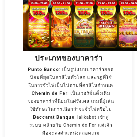
ประเภทของบาคาร่า
Punto Banco
: เป็นรูปแบบบาคาร่ายอด
นิยมที่สุดในคาสิโนทั่วโลก และกฎที่ใช้
ในการจั่วไพ่เป็นไปตามที่คาสิโนกำหนด
Chemin de Fer
: เป็นเวอร์ชั่นดั้งเดิม
ของบาคาร่าที่นิยมในฝรั่งเศส เกมนี้ผู้เล่น
ใช้ทักษะในการเลือกว่าจะจั่วไพ่หรือไม่
Baccarat Banque
:
lalikabet เข้าสู่
ระบบ
คล้ายกับ Chemin de Fer แต่เจ้า
มือจะคงตำแหน่งตลอดเกม