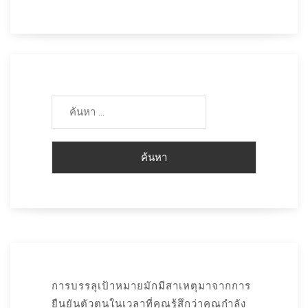
ค้นหา
สำหรับ:
การบรรลุเป้าหมายมักมีสาเหตุมาจากการ
ยืนยันตัวตนในเวลาที่คุณรู้สึกว่าคุณกำลัง