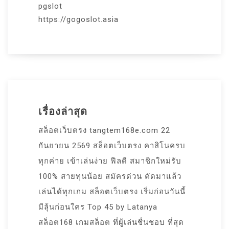
pgslot
https://gogoslot.asia
เรื่องล่าสุด
สล็อตเว็บตรง tangtem168e.com 22
กันยายน 2569 สล็อตเว็บตรง คาสิโนครบ
ทุกค่าย เข้าเล่นง่าย ฟีลดี สมาชิกใหม่รับ
100% สายทุนน้อย สมัครด่วน คัดมาแล้ว
เล่นได้ทุกเกม สล็อตเว็บตรง เริ่มก่อนวันนี้
มีลุ้นก่อนใคร Top 45 by Latanya
สล็อต168 เกมสล็อต ที่ผู้เล่นชื่นชอบ ที่สุด