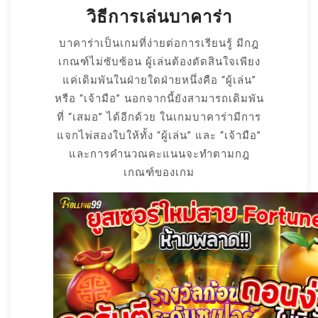
วิธีการเล่นบาคาร่า
บาคาร่าเป็นเกมที่ง่ายต่อการเรียนรู้ มีกฎ
เกณฑ์ไม่ซับซ้อน ผู้เล่นต้องตัดสินใจเพียง
แค่เดิมพันในฝ่ายใดฝ่ายหนึ่งคือ “ผู้เล่น”
หรือ “เจ้ามือ” นอกจากนี้ยังสามารถเดิมพัน
ที่ “เสมอ” ได้อีกด้วย ในเกมบาคาร่ามีการ
แจกไพ่สองใบให้ทั้ง “ผู้เล่น” และ “เจ้ามือ”
และการคำนวณคะแนนจะทำตามกฎ
เกณฑ์ของเกม