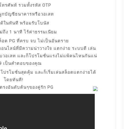
รศัพท์ รวมทั้งรหัส OTP
ะผูกบัญชีธนาคารหรือวอเลท
ได้ในทันที พร้อมรับโบนัส
ม่ถึง 1 นาที ไร้ค่าธรรมเนียม
สล็อต PG ที่ครบ จบ ไม่เป็นอันตราย
อนไลน์ที่มีความน่าวางใจ แตกง่าย ระบบดี เล่น
รับวอเลท และก็โปรโมชั่นแรงไม่แพ้คนไหนกันแน่
9 เป็นคำตอบของคุณ
บโปรโมชั่นสุดคุ้ม และก็เริ่มเล่นสล็อตแตกง่ายได้
โดยทันที!
ตรงอันดับต้นๆของคู่รัก PG