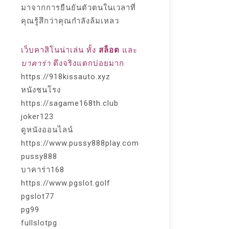
มาจากการยืนยันตัวตนในเวลาที่
คุณรู้สึกว่าคุณกำลังล้มเหลว
เว็บคาสิโนน่าเล่น ทั้ง
สล็อต
และ
บาคาร่า
ตึงจริงแตกบ่อยมาก
https://918kissauto.xyz
หนังชนโรง
https://sagame168th.club
joker123
ดูหนังออนไลน์
https://www.pussy888play.com
pussy888
บาคาร่า168
https://www.pgslot.golf
pgslot77
pg99
fullslotpg