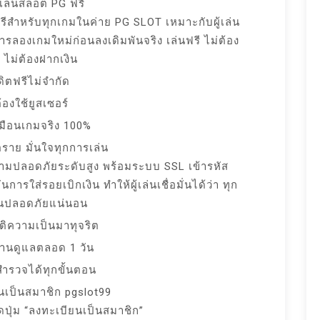
ล่นสล็อต PG ฟรี
ีสำหรับทุกเกมในค่าย PG SLOT เหมาะกับผู้เล่น
้องการลองเกมใหม่ก่อนลงเดิมพันจริง เล่นฟรี ไม่ต้อง
 ไม่ต้องฝากเงิน
ดิตฟรีไม่จำกัด
้องใช้ยูสเซอร์
ือนเกมจริง 100%
นตราย มั่นใจทุกการเล่น
วามปลอดภัยระดับสูง พร้อมระบบ SSL เข้ารหัส
ารใส่รอยเบิกเงิน ทำให้ผู้เล่นเชื่อมั่นได้ว่า ทุก
นปลอดภัยแน่นอน
ัติความเป็นมาทุจริต
นดูแลตลอด 1 วัน
ำรวจได้ทุกขั้นตอน
ยนเป็นสมาชิก pgslot99
กดปุ่ม “ลงทะเบียนเป็นสมาชิก”