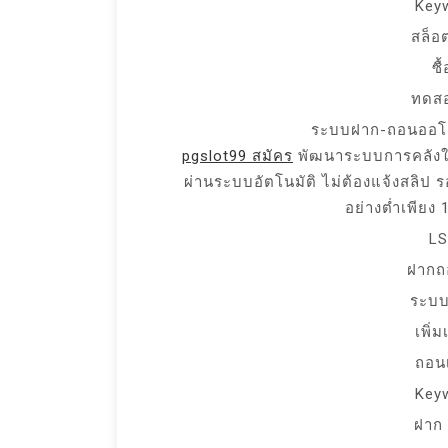
Key
สล็อต
ซื
ทดสอ
ระบบฝาก-ถอนออโต้
pgslot99 สมัคร
พัฒนาระบบการคลังให้
ผ่านระบบอัตโนมัติ ไม่ต้องแจ้งสลิป 
อย่างต่ำเพียง
LS
ฝากถ
ระบบ
เพิ่ม
ถอนเ
Key
ฝาก 