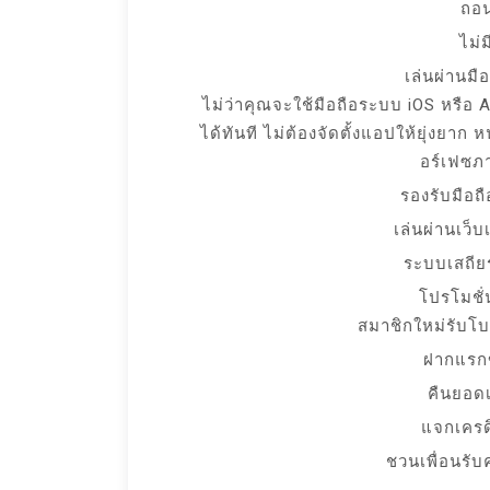
ถอน
ไม่ม
เล่นผ่านมื
ไม่ว่าคุณจะใช้มือถือระบบ iOS หรือ 
ได้ทันที ไม่ต้องจัดตั้งแอปให้ยุ่งยาก 
อร์เฟซภ
รองรับมือถื
เล่นผ่านเว็
ระบบเสถีย
โปรโมชั่
สมาชิกใหม่รับโบ
ฝากแรกข
คืนยอดเ
แจกเครดิต
ชวนเพื่อนรับ