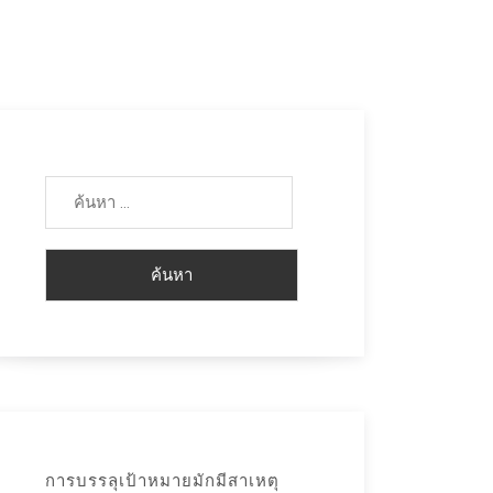
ค้นหา
สำหรับ:
การบรรลุเป้าหมายมักมีสาเหตุ