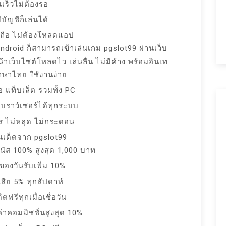
เร็วไม่ต้องรอ
ีบัญชีก็เล่นได้
อถือ ไม่ต้องโหลดแอป
Android ก็สามารถเข้าเล่นเกม pgslot99 ผ่านเว็บ
หน้าเว็บไซต์โหลดไว เล่นลื่น ไม่มีค้าง พร้อมอินเท
าษาไทย ใช้งานง่าย
อ แท็บเล็ต รวมทั้ง PC
บเบราว์เซอร์ได้ทุกระบบ
ร ไม่หลุด ไม่กระดอน
นเด็ดจาก pgslot99
นัส 100% สูงสุด 1,000 บาท
องวันรับเพิ่ม 10%
สีย 5% ทุกสัปดาห์
ฟรีทุกเมื่อเชื่อวัน
ค่าคอมมิชชั่นสูงสุด 10%