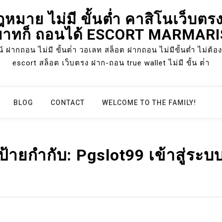
หมาย ไม่มี ขั้นต่ำ คาสิโนเว็บตรง 
บาทก็ ถอนได้ ESCORT MARMARI
ากถอน ไม่มี ขั้นต่ํา วอเลท สล็อต ฝากถอน ไม่มีขั้นต่ำ ไม่ต้อ
escort สล็อต เว็บตรง ฝาก-ถอน true wallet ไม่มี ขั้น ต่ํา
BLOG
CONTACT
WELCOME TO THE FAMILY!
ป้ายกำกับ:
Pgslot99 เข้าสู่ระบ