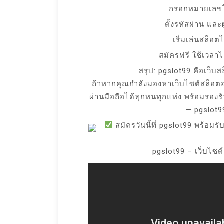
กรอกหมายเลขโท
ตั้งรหัสผ่าน แล
เริ่มเล่นสล็อต
สมัครฟรี ใช้เวลาไ
สรุป: pgslot99 คือเว็บ
ถ้าหากคุณกำลังมองหาเว็บไซต์สล็อตอ
ผ่านมือถือได้ทุกหนทุกแห่ง พร้อมรอง
— pgslot9
สมัครวันนี้ที่ pgslot99 พร้อมรั
pgslot99 – เว็บไซต์