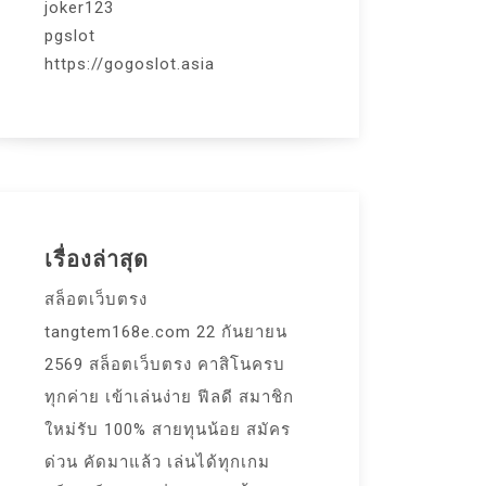
joker123
pgslot
https://gogoslot.asia
เรื่องล่าสุด
สล็อตเว็บตรง
tangtem168e.com 22 กันยายน
2569 สล็อตเว็บตรง คาสิโนครบ
ทุกค่าย เข้าเล่นง่าย ฟีลดี สมาชิก
ใหม่รับ 100% สายทุนน้อย สมัคร
ด่วน คัดมาแล้ว เล่นได้ทุกเกม