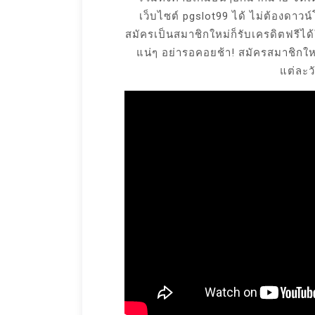
เว็บไซต์ pgslot99 ได้ ไม่ต้องดาวน
สมัครเป็นสมาชิกใหม่ก็รับเครดิตฟรีได
แน่ๆ อย่ารอคอยช้า! สมัครสมาชิกใหม่
แต่ละว