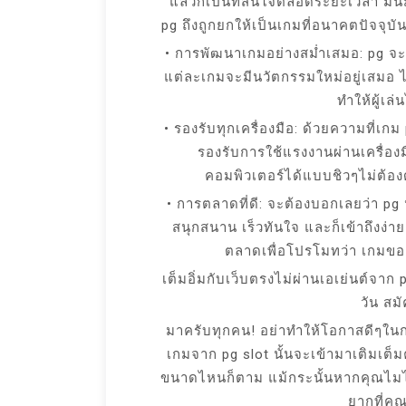
แล้วก็เป็นที่สนใจตลอดระยะเวลา มันม
pg ถึงถูกยกให้เป็นเกมที่อนาคตปัจจุบัน
• การพัฒนาเกมอย่างสม่ำเสมอ: pg จ
แต่ละเกมจะมีนวัตกรรมใหม่อยู่เสมอ ไ
ทำให้ผู้เล่น
• รองรับทุกเครื่องมือ: ด้วยความที่
รองรับการใช้แรงงานผ่านเครื่องมื
คอมพิวเตอร์ได้แบบชิวๆไม่ต้อง
• การตลาดที่ดี: จะต้องบอกเลยว่า pg นั้
สนุกสนาน เร็วทันใจ และก็เข้าถึงง่า
ตลาดเพื่อโปรโมทว่า เกมขอ
เต็มอิ่มกับเว็บตรงไม่ผ่านเอเย่นต์จาก
วัน สม
มาครับทุกคน! อย่าทำให้โอกาสดีๆในกา
เกมจาก pg slot นั้นจะเข้ามาเติมเต็
ขนาดไหนก็ตาม แม้กระนั้นหากคุณไมได้เ
ยากที่ค