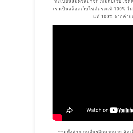
ทะเบียนสมัครสมาชิกใหม่กับเว็บไซต์ตรงไ
เราเป็นสล็อตเว็บไซต์ตรงแท้ 100% ไม่ผ
แท้ 100% จากค่ายเ
รวมทั้งค่ายเกมอื่นๆอีกมากมาย จัดเต