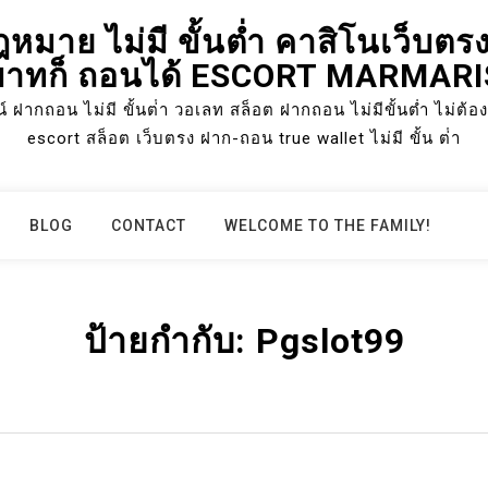
หมาย ไม่มี ขั้นต่ำ คาสิโนเว็บตรง 
บาทก็ ถอนได้ ESCORT MARMARI
ากถอน ไม่มี ขั้นต่ํา วอเลท สล็อต ฝากถอน ไม่มีขั้นต่ำ ไม่ต้อ
escort สล็อต เว็บตรง ฝาก-ถอน true wallet ไม่มี ขั้น ต่ํา
BLOG
CONTACT
WELCOME TO THE FAMILY!
ป้ายกำกับ:
Pgslot99