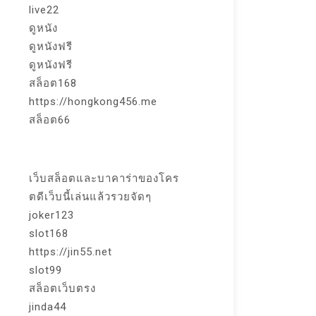
live22
ดูหนัง
ดูหนังฟรี
ดูหนังฟรี
สล็อต168
https://hongkong456.me
สล็อต66
เว็บสล็อตและบาคาร่าของโคร
ตดีเว็บนี้เล่นแล้วรวยจัดๆ
joker123
slot168
https://jin55.net
slot99
สล็อตเว็บตรง
jinda44