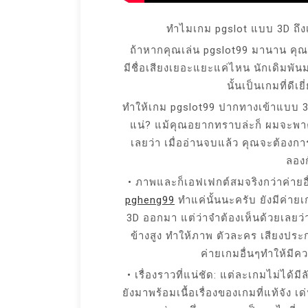
ทำไมเกม pgslot แบบ 3D ถึงเป
ถ้าหากคุณเล่น pgslot99 มานาน คุณจ
มีชื่อเสียงเยอะแยะแค่ไหน นักเดิมพั
นั้นเป็นเกมที่ดีเย
ทำให้เกม pgslot99 ปากทางเข้าแบบ 3
แน่? แม้คุณอยากทราบล่ะก็ ผมจะพาค
เลยว่า เมื่ออ่านจบแล้ว คุณจะต้อง
ลอง
• ภาพและก็เอฟเฟกต์สมจริงกว่าค่ายอื
pgheng99
ทำแค่นั้นนะครับ ยังมีค่า
3D ออกมา แต่ว่าจำต้องเห็นด้วยเลยว่า
ข้างสูง ทำให้ภาพ ตัวละคร เสียงประ
ค่ายเกมอื่นๆทำให้มีคว
• เรื่องราวที่แน่ชัด: แต่ละเกมไม่ได้ม
ยังมาพร้อมเนื้อเรื่องของเกมที่แท้จัง เด