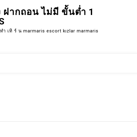
ฝากถอน ไม่มี ขั้นต่ำ 1
S
งทำ เทิ ร์ น marmaris escort kızlar marmaris