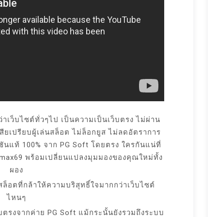
กว่าเว็บไซต์ทั่วๆไป เป็นความเป็นเว็บตรง ไม่ผ่าน
สียเปรียบผู้เล่นสล็อต ไม่ล็อกยูส ไม่ลดอัตราการ
ร์ชันแท้ 100% จาก PG Soft โดยตรง ใครกันแน่ที่
mmax69 พร้อมเปลี่ยนแปลงมุมมองของคุณใหม่ทั้ง
ผอง
็อตที่กล้าให้ความบริสุทธิ์ใจมากกว่าเว็บไซต์
ไหนๆ
ว็บตรงจากค่าย PG Soft แม้กระนั้นยังรวมถึงระบบ