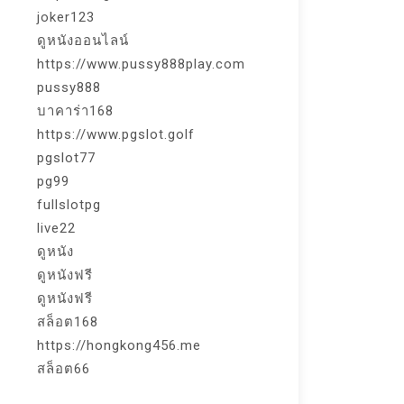
joker123
ดูหนังออนไลน์
https://www.pussy888play.com
pussy888
บาคาร่า168
https://www.pgslot.golf
pgslot77
pg99
fullslotpg
live22
ดูหนัง
ดูหนังฟรี
ดูหนังฟรี
สล็อต168
https://hongkong456.me
สล็อต66