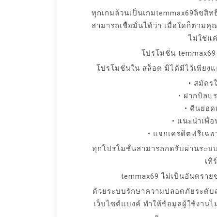
ทุกเกมล้วนเป็นเกมtemmax69ลิขสิทธิ์
สามารถเชื่อมั่นได้ว่า เมื่อใดก็ตา
ไม่ใช่แ
โปรโมชั่น temmax69 
โปรโมชั่นใน สล็อต มิได้มีไว้เพียงแค
• สมัคร
• ฝากบิลแร
• คืนยอด
• แนะนำเพื่อ
• แจกเครดิตฟรีเฉพา
ทุกโปรโมชั่นสามารถกดรับผ่านระบบไ
เทิ
temmax69 ไม่เป็นอันตรายขน
ด้วยระบบรักษาความปลอดภัยระดับสา
เว็บไซต์แบงค์ ทำให้ข้อมูลผู้ใช้งา