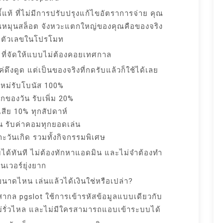
แท้ ที่ไม่มีการปรับปรุงแก้ไขอัตราการจ่าย คุณ
มคุณหมุนสล็อต จังหวะแตกใหญ่ของคุณคือของจริง
ค่ตัวเลขในโปรโมท
ที่จัดให้แบบไม่ต้องคอยเทศกาล
่ดึงดูด แต่เป็นของจริงที่กดรับแล้วก็ใช้ได้เลย
ใหม่รับโบนัส 100%
กของวัน รับเพิ่ม 20%
เสีย 10% ทุกสัปดาห์
น รับค่าคอมทุกยอดเล่น
ะวันเกิด รวมทั้งกิจกรรมพิเศษ
ด้ทันที ไม่ต้องทักหาแอดมิน และไม่จำต้องทำ
ร์นเวอร์ยุ่งยาก
าดไหน เล่นแล้วได้เงินใช่หรือเปล่า?
กล pgslot ใช้การเข้ารหัสข้อมูลแบบเดียวกับ
นไม่รั่วไหล และไม่มีใครสามารถแอบเข้าระบบได้