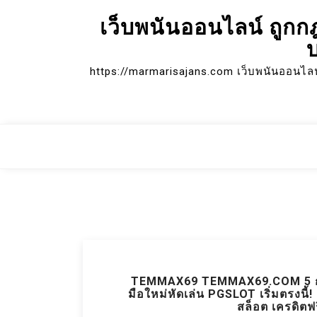
Skip
เว็บพนันออนไลน์ ถูกกฎ
to
content
https://marmarisajans.com เว็บพนันออนไลน์ ฝ
TEMMAX69 TEMMAX69.COM 5 กร
มือใหม่หัดเล่น PGSLOT เริ่มตรงน
สล็อต เครดิต