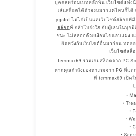
บุคคลพร้อมเบทหลักพัน เว็บไซต์แห่งนี
เล่นสล็อตได้ด้วยงบมากแค่ไหนก็ได้ แ
pgslot ไม่ได้เป็นแค่เว็บไซต์สล็อตที่ม
สล็อต
ที่ กล้าโปร่งใส กับผู้เล่นในทุกม
ชนะ ไม่หลอกด้วยเงื่อนไขแอบแฝง แล้
ผิดหวังกับเว็บไซต์อื่นมาก่อน ทดล
เว็บไซต์สล็อต
temmax69 รวมเกมสล็อตจาก PG Sof
หากคุณกำลังมองหาเกมจาก PG ที่แตกง
ที่ temmax69 เปิดใ
L
• M
• Tre
• 
• Wa
• 
• Secr