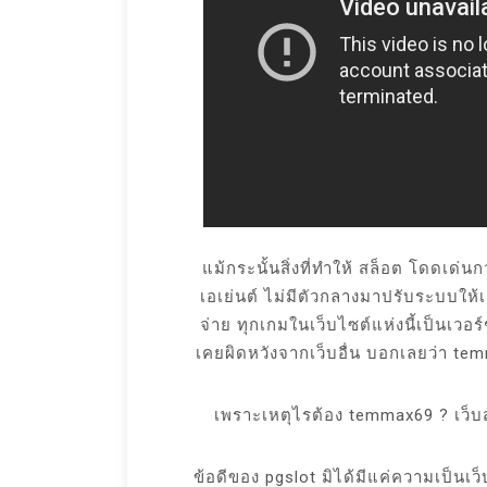
แม้กระนั้นสิ่งที่ทำให้ สล็อต โดดเด่น
เอเย่นต์ ไม่มีตัวกลางมาปรับระบบให้เ
จ่าย ทุกเกมในเว็บไซต์แห่งนี้เป็นเวอ
เคยผิดหวังจากเว็บอื่น บอกเลยว่า te
เพราะเหตุไรต้อง temmax69 ? เว็บสล
ข้อดีของ pgslot มิได้มีแค่ความเป็นเ