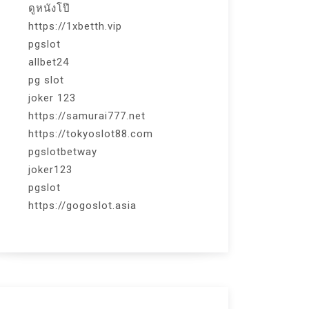
ดูหนังโป๊
https://1xbetth.vip
pgslot
allbet24
pg slot
joker 123
https://samurai777.net
https://tokyoslot88.com
pgslotbetway
joker123
pgslot
https://gogoslot.asia