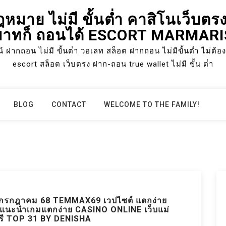
หมาย ไม่มี ขั้นต่ำ คาสิโนเว็บตรง 
บาทก็ ถอนได้ ESCORT MARMARI
ากถอน ไม่มี ขั้นต่ํา วอเลท สล็อต ฝากถอน ไม่มีขั้นต่ำ ไม่ต้อ
escort สล็อต เว็บตรง ฝาก-ถอน true wallet ไม่มี ขั้น ต่ํา
BLOG
CONTACT
WELCOME TO THE FAMILY!
กฎาคม 68 TEMMAX69 เวปไซต์ แตกง่าย
ี้! แนะนำเกมแตกง่าย CASINO ONLINE เว็บแม่
ฟรี TOP 31 BY DENISHA