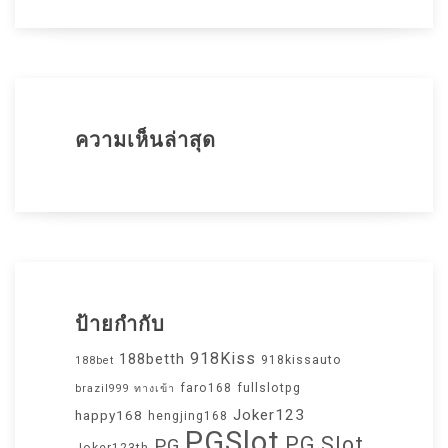
ความเห็นล่าสุด
ป้ายกำกับ
918Kiss
188betth
918kissauto
188bet
faro168
fullslotpg
brazil999 ทางเข้า
Joker123
happy168
hengjing168
PGSlot
PG Slot
PG
Joker123th