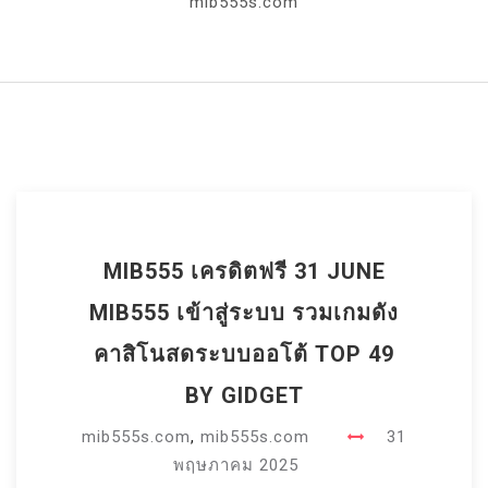
mib555s.com
MIB555 เครดิตฟรี 31 JUNE
MIB555 เข้าสู่ระบบ รวมเกมดัง
คาสิโนสดระบบออโต้ TOP 49
BY GIDGET
mib555s.com
,
mib555s.com
31
พฤษภาคม 2025