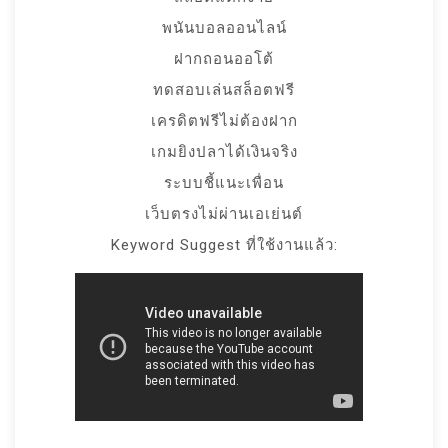
พนันบอลออนไลน์
ฝากถอนออโต้
ทดสอบเล่นสล็อตฟรี
เครดิตฟรีไม่ต้องฝาก
เกมยิงปลาได้เงินจริง
ระบบชี้แนะเพื่อน
เว็บตรงไม่ผ่านเอเย่นต์
Keyword Suggest ที่ใช้งานแล้ว: