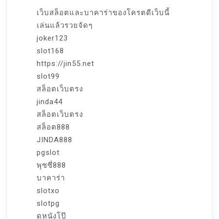
เว็บสล็อตและบาคาร่าของโครตดีเว็บนี้
เล่นแล้วรวยจัดๆ
joker123
slot168
https://jin55.net
slot99
สล็อตเว็บตรง
jinda44
สล็อตเว็บตรง
สล็อต888
JINDA888
pgslot
พุซซี่888
บาคาร่า
slotxo
slotpg
ดูหนังโป๊