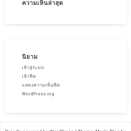
ความเห็นล่าสุด
นิยาม
เข้าสู่ระบบ
เข้าฟีด
แสดงความเห็นฟีด
WordPress.org