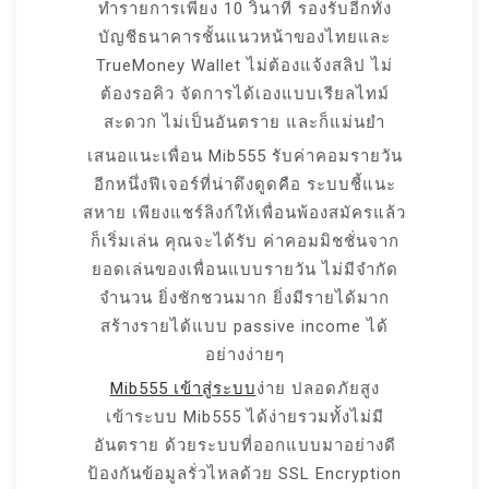
ทำรายการเพียง 10 วินาที รองรับอีกทั้ง
บัญชีธนาคารชั้นแนวหน้าของไทยและ
TrueMoney Wallet ไม่ต้องแจ้งสลิป ไม่
ต้องรอคิว จัดการได้เองแบบเรียลไทม์
สะดวก ไม่เป็นอันตราย และก็แม่นยำ
เสนอแนะเพื่อน Mib555 รับค่าคอมรายวัน
อีกหนึ่งฟีเจอร์ที่น่าดึงดูดคือ ระบบชี้แนะ
สหาย เพียงแชร์ลิงก์ให้เพื่อนพ้องสมัครแล้ว
ก็เริ่มเล่น คุณจะได้รับ ค่าคอมมิชชั่นจาก
ยอดเล่นของเพื่อนแบบรายวัน ไม่มีจำกัด
จำนวน ยิ่งชักชวนมาก ยิ่งมีรายได้มาก
สร้างรายได้แบบ passive income ได้
อย่างง่ายๆ
Mib555 เข้าสู่ระบบ
ง่าย ปลอดภัยสูง
เข้าระบบ Mib555 ได้ง่ายรวมทั้งไม่มี
อันตราย ด้วยระบบที่ออกแบบมาอย่างดี
ป้องกันข้อมูลรั่วไหลด้วย SSL Encryption