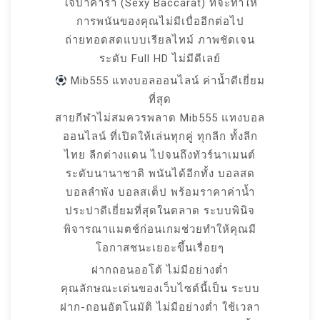
ใจบาคาร่า (Sexy Baccarat) ที่จะทำให้
การพนันของคุณไม่มีเบื่ออีกต่อไป
ถ่ายทอดสดแบบเรียลไทม์ ภาพชัดเจน
ระดับ Full HD ไม่มีดีเลย์
Mib555 แทงบอลออนไลน์ ค่าน้ำดีเยี่ยม
ที่สุด
สายกีฬาไม่สมควรพลาด Mib555 แทงบอล
ออนไลน์ ที่เปิดให้เล่นทุกคู่ ทุกลีก ทั้งลีก
ไทย ลีกต่างแดน ไปจนถึงทัวร์นาเมนต์
ระดับนานาชาติ พนันได้อีกทั้ง บอลสด
บอลลำพัง บอลสเต็ป พร้อมราคาค่าน้ำ
ประปาดีเยี่ยมที่สุดในตลาด ระบบพินิจ
พิจารณาแมตช์ก่อนเกมช่วยทำให้คุณมี
โอกาสชนะเยอะขึ้นเรื่อยๆ
ฝากถอนออโต้ ไม่มีอย่างต่ำ
คุณลักษณะเด่นของเว็บไซต์นี้เป็น ระบบ
ฝาก-ถอนอัตโนมัติ ไม่มีอย่างต่ำ ใช้เวลา