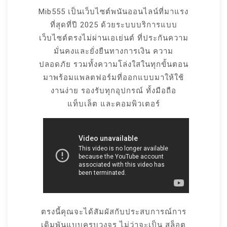
Mib555 เป็นเว็บไซต์พนันออนไลน์ที่มาแรง
ที่สุดที่ปี 2025 ด้วยระบบบริการแบบ
เว็บไซต์ตรงไม่ผ่านเอเย่นต์ ที่ประกันความ
มั่นคงและยั่งยืนทางการเงิน ความ
ปลอดภัย รวมทั้งความโล่งใสในทุกขั้นตอน
มาพร้อมแพลตฟอร์มที่ออกแบบมาให้ใช้
งานง่าย รองรับทุกอุปกรณ์ ทั้งมือถือ
แท็บเล็ต และคอมพิวเตอร์
ตรงนี้คุณจะได้สัมผัสกับประสบการณ์การ
เดิมพันแบบครบวงจร ไม่ว่าจะเป็น สล็อต