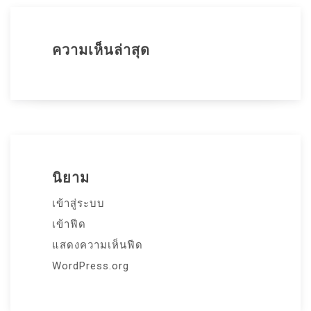
ความเห็นล่าสุด
นิยาม
เข้าสู่ระบบ
เข้าฟีด
แสดงความเห็นฟีด
WordPress.org