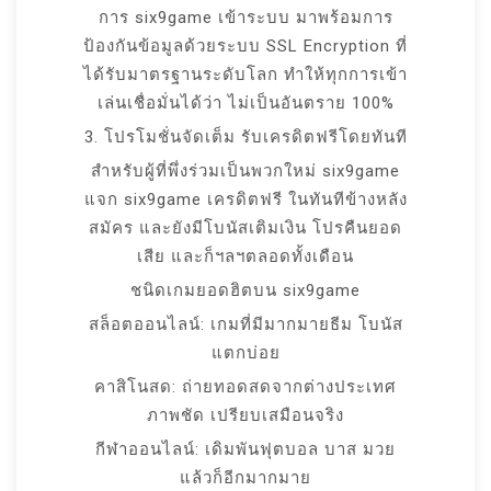
การ six9game เข้าระบบ มาพร้อมการ
ป้องกันข้อมูลด้วยระบบ SSL Encryption ที่
ได้รับมาตรฐานระดับโลก ทำให้ทุกการเข้า
เล่นเชื่อมั่นได้ว่า ไม่เป็นอันตราย 100%
3. โปรโมชั่นจัดเต็ม รับเครดิตฟรีโดยทันที
สำหรับผู้ที่พึ่งร่วมเป็นพวกใหม่ six9game
แจก six9game เครดิตฟรี ในทันทีข้างหลัง
สมัคร และยังมีโบนัสเติมเงิน โปรคืนยอด
เสีย และก็ฯลฯตลอดทั้งเดือน
ชนิดเกมยอดฮิตบน six9game
สล็อตออนไลน์: เกมที่มีมากมายธีม โบนัส
แตกบ่อย
คาสิโนสด: ถ่ายทอดสดจากต่างประเทศ
ภาพชัด เปรียบเสมือนจริง
กีฬาออนไลน์: เดิมพันฟุตบอล บาส มวย
แล้วก็อีกมากมาย